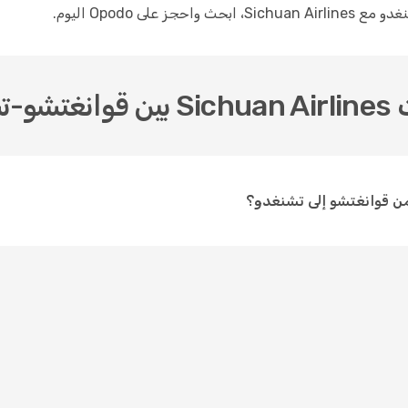
لى Opodo اليوم.
غدو