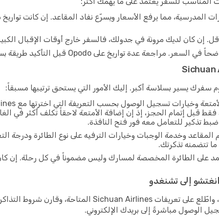
وقت المناسب للسفر يعتمد على ما يهمك أكثر:
ت المدرسية، مما يرفع الأسعار ويسرّع نفاد المقاعد. إن كانت تواري
أقل. إن كان لديك مرونة في جدولك، فالسفر خارج أوقات الإقبال الكبير ه
يخ على Opodo قبل التأكيد طريقة بسيطة لتجنب دفع أكثر مما هو ضروري.
سفرك يسير بسلاسة أكبر. إليك الأمور التي يستحق ترتيبها مسبقاً:
ط قبل إتمام الحجز، إذ إن إضافة الأمتعة لاحقاً تكلف أكثر في الغا
المقاعد وخدمة الوجبات وخيارات الترفيه على نوع الطائرة ودرجة الت
د على الطائرة المخصصة لمسارك وليس مضموناً في كل رحلة. إن كان ال
العملية بسيطة: أدخل تواريخ سفرك على Opodo، واطّلع على تعر
ل الوصول مباشرةً إلى بريدك الإلكتروني.