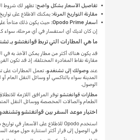
تفاصيل الأسعار بشكل واضح:
تظهر لك شروط الت
مقارنة التواريخ المرنة:
يمكنك الاطلاع على تواريخ
أسعار Opodo Prime:
حيث يكون ذلك متاحاً على هذا المسار، يستطيع أع
إن كان لديك أي استفسار في أي مرحلة، سواء كنت لا تزال 
ما هي المطارات التي تربط قوانغتشو بـ تش
قد يكون هناك أكثر من مطار يمكن الأخذ به في 
مقارنة نقاط المغادرة المختلفة، إذ قد تكون ال
عند
وصولك إلى تشنغدو
، تعمل المطارات على ت
المدينة سواء بالتاكسي أو وسائل النقل العام أو 
الوصول.
مطارات قوانغتشو
توفر المرافق اللازمة للانطل
الطعام والصالات المخصصة ووسائل النقل المتصلة 
اختيار موعد السفر بين قوانغتشو وتشنغدو
استخدم Opodo للاطلاع على الأسعار
في الوصول إلى قرار أكثر استنارة حول موعد السف