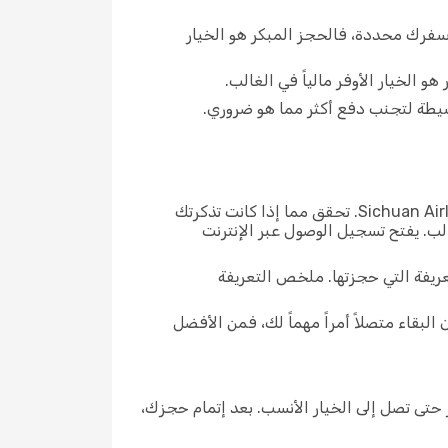
خ سفرك محددة، فالحجز المبكر هو الخيار
و الخيار الأوفر مالياً في الغالب.
تتفاوت قواعد الأمتعة وخيارات تسجيل الوصول بحسب التعريفة التي اخترتها مع Sichuan Airlines. تحقق مما إذا كانت تذكرتك
لب. يفتح تسجيل الوصول عبر الإنترنت
عريفة التي حجزتها. ملخص التعريفة
بقاء متصلاً أمراً مهماً لك، فمن الأفضل
يفات Sichuan Airlines المتاحة، وقارن شروط التذاكر حتى تصل إلى الخيار الأنسب. بعد إتمام حجزك،