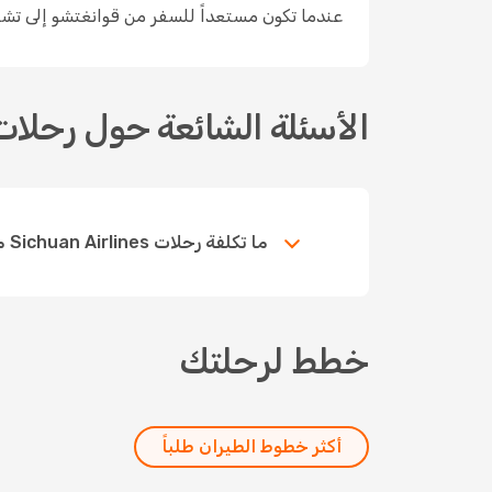
عندما تكون مستعداً للسفر من قوانغتشو إلى تشنغدو مع Sichuan Airlines، ابحث واحجز ع
الأسئلة الشائعة حول رحلات Sichuan Airlines بين قوانغتشو-تشن
ما تكلفة رحلات Sichuan Airlines من قوانغتشو إلى تشنغدو؟
خطط لرحلتك
أكثر خطوط الطيران طلباً