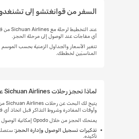
السفر من قوانغتشو إلى تشنغدو؟ تصفّح أسعار uan Airlines
أي مفاجآت عند الوصول إلى مرحلة الحجز.
المناسبَين لخططك.
لماذا تحجز رحلات Sichuan Airlines على هذا المسار مع Opodo
وأوقات المغادرة وشروط التذاكر قبل اتخاذ أي قر
يمنحك الحجز من خلال Opodo إمكانية الوصول إلى مجموعة من الأدوات والخدمات المفيدة:
تذكيرات تسجيل الوصول وإدارة الحجز:
ستصلك 
تأكيده.