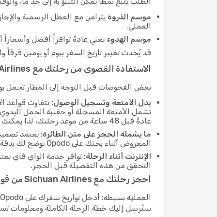
الطلب يتبع نمطاً يمكن التنبؤ به إلى حد ما، وال
موسم الذروة
يتزامن مع العطل الرسمية والإجازا
العملي.
موسم الهدوء
يعني عادةً توافراً أفضل وأسعاراً 
قد يُحدث تغيير تاريخ السفر بيوم أو يومين فرقاً واضحاً في السعر. مراجعة عدة توار
الاستفادة القصوى من رحلتك مع Sichuan Airlines
بعض الفحوصات قبل التوجه إلى المطار تجعل يوم 
بدل الأمتعة وتسجيل الوصول:
تشمل الأمتعة المسجلة أو حقيبة الحمل اليدوي فق
عادةً قبل 48 ساعة من موعد رحلتك، لذا يمكنك ضبط تذكير للتعامل معه فور فتح النافذة.
ما يشمله الحجز على متن الطائرة:
يعتمد تصميم 
المعروض أثناء بحثك على Opodo يوضح لك بدقة ما تتضمنه تذكرتك.
الإنترنت أثناء الرحلة:
توافر خدمة الواي فاي يعتم
التحقق من هذه التفصيلة قبل الحجز.
احجز رحلتك مع Sichuan Airlines من قوانغتشو إلى تشنغدو
ستُرسل إليك خطة الرحلة الكاملة ومعلومات تسجي