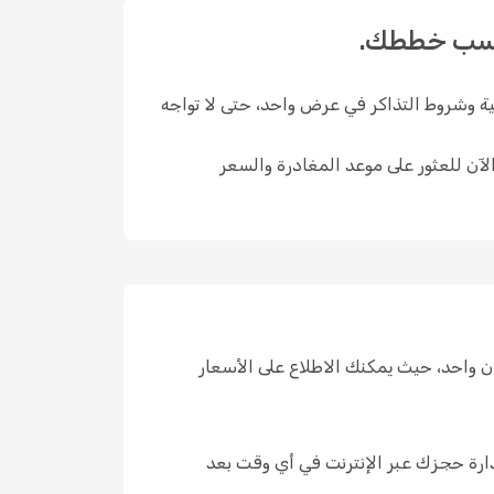
تجمع Opodo المسارات المتاحة والأسعار الحالية وشروط التذاكر في عرض واحد، حتى لا تواجه
نية بحسب الموسم ومدى البحث المسبق. تحقق من خيارات Sichuan Airlines المتاحة الآن للعثور على موعد المغادرة والسعر
عبر Opodo مقارنة عدة شركات طيران في مكان واحد، حيث يمكنك الاطلاع على الأسعار
ة حجزك عبر الإنترنت في أي وقت بعد