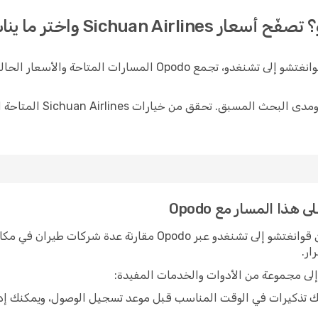
Sich واختر ما يناسب خططك.
عند التخطيط لرحلة مع Sichuan Airlines من قوانغتشو إلى تشنغدو، 
تتغير الأسعار والجداول الزم
يتيح لك البحث عن رحلات Sichuan Airlines من قوانغتشو إلى تشنغدو 
ار.
تذكيرات في الوقت المناسب قبل موعد تسجيل الوصول، ويمكنك إدار