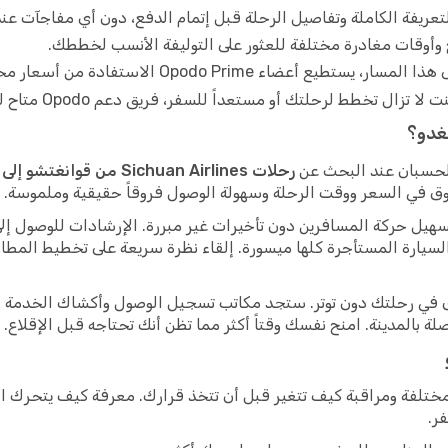
عريفة الكاملة وتفاصيل الرحلة قبل إتمام الدفع، دون أي مفاجآت عند
 وأوقات مغادرة مختلفة للعثور على التوليفة الأنسب لخططك.
ضاء Opodo Prime الاستفادة من أسعار مخفضة ضمن عضويتهم.
تخطط لرحلتك أو مستعداً للسفر، فريق دعم Opodo متاح للمساعدة.
نغدو؟
الحسبان عند البحث عن
رحلات Sichuan Airlines من قوانغتشو إلى تشنغدو
فروق في السعر ووقت الرحلة وسهولة الوصول فروقاً حقيقية وملموسة.
سهيل حركة المسافرين دون تأخيرات غير مبررة. الإرشادات للوصول إلى
السيارة المستأجرة كلها ميسورة. إلقاء نظرة سريعة على تخطيط المطار
اق في رحلتك دون توتر. ستجد مكاتب تسجيل الوصول وأكشاك الخدمة الذ
بالمدينة. امنح نفسك وقتاً أكثر مما تظن أنك تحتاجه قبل الإقلاع.
 في تواريخ مختلفة ومراقبة كيف تتغير قبل أن تتخذ قرارك. معرفة كيف يتح
ر.