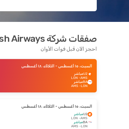
صفقات شركة British Airways للرحلات من أمستردام إلى لندن
احجز الآن قبل فوات الأوان
السبت، ١٥ أغسطس
- الثلاثاء، ١٨ أغسطس
U2
مباشر
- LON
AMS
BA
مباشر
- AMS
LON
السبت، ١٥ أغسطس
- الثلاثاء، ١٨ أغسطس
U2
مباشر
- LON
AMS
BA
مباشر
- AMS
LON