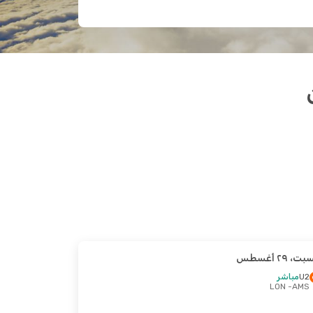
ت، ٢٩ أغسطس
U2
مباشر
- LON
AMS