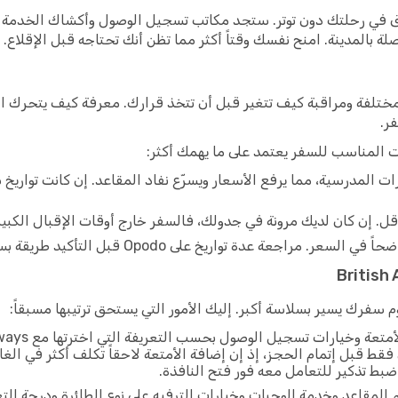
اق في رحلتك دون توتر. ستجد مكاتب تسجيل الوصول وأكشاك الخدمة الذ
بالمدينة. امنح نفسك وقتاً أكثر مما تظن أنك تحتاجه قبل الإقلاع.
 في تواريخ مختلفة ومراقبة كيف تتغير قبل أن تتخذ قرارك. معرفة كيف يتح
ر.
وقت المناسب للسفر يعتمد على ما يهمك أكثر:
ت المدرسية، مما يرفع الأسعار ويسرّع نفاد المقاعد. إن كانت تواري
أقل. إن كان لديك مرونة في جدولك، فالسفر خارج أوقات الإقبال الكبير ه
يخ على Opodo قبل التأكيد طريقة بسيطة لتجنب دفع أكثر مما هو ضروري.
سفرك يسير بسلاسة أكبر. إليك الأمور التي يستحق ترتيبها مسبقاً:
ط قبل إتمام الحجز، إذ إن إضافة الأمتعة لاحقاً تكلف أكثر في الغا
المقاعد وخدمة الوجبات وخيارات الترفيه على نوع الطائرة ودرجة الت