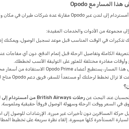
يتيح لك البحث عن رحلات British Airways من أمستردام إلى لندن عبر do
تذكيرات في الوقت المناسب قبل موعد تسجيل الوصول، ويمكنك إدار
عريفة الكاملة وتفاصيل الرحلة قبل إتمام الدفع، دون أي مفاجآت عند
 وأوقات مغادرة مختلفة للعثور على التوليفة الأنسب لخططك.
ضاء Opodo Prime الاستفادة من أسعار مخفضة ضمن عضويتهم.
تخطط لرحلتك أو مستعداً للسفر، فريق دعم Opodo متاح للمساعدة.
ن؟
الحسبان عند البحث عن
رحلات British Airways من أمستردام إلى لندن
فروق في السعر ووقت الرحلة وسهولة الوصول فروقاً حقيقية وملموسة.
 حركة المسافرين دون تأخيرات غير مبررة. الإرشادات للوصول إلى است
السيارة المستأجرة كلها ميسورة. إلقاء نظرة سريعة على تخطيط المطار