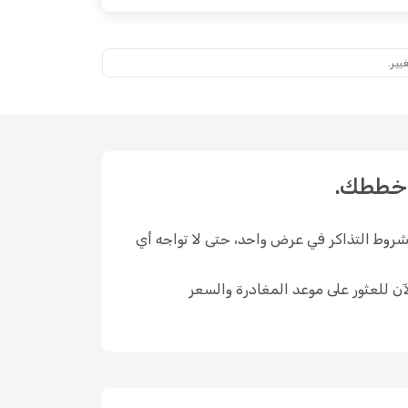
يير.
Opo المسارات المتاحة والأسعار الحالية وشروط التذاكر في عرض واحد، حتى لا تواجه أي
بحسب الموسم ومدى البحث المسبق. تحقق من خيارات British Airways المتاحة الآن للعثور على موعد المغادرة والسعر