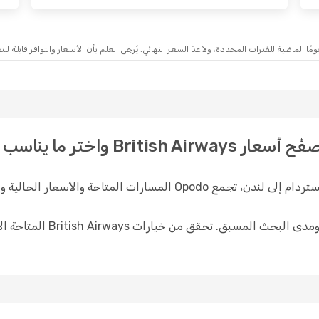
ماضية للفترات المحددة، ولا عدّ السعر النهائي. يُرجى العلم بأن الأسعار والتوافر قابلة للتغ
واختر ما يناسب خططك.
عند التخطيط لرحلة مع British Airways من أمستردام إلى لندن، تجمع do
تتغير الأسعار والجداول الزمنية 