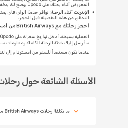
المعروض أثناء بحثك على Opodo يوضح لك بدقة ما تتضمنه تذكرتك.
الإنترنت أثناء الرحلة:
توافر خدمة الواي فاي يعتم
التحقق من هذه التفصيلة قبل الحجز.
احجز رحلتك مع British Airways من أمستردام إلى لندن
ستُرسل إليك خطة الرحلة الكاملة ومعلومات تسجي
عندما تكون مستعداً للسفر من أمستردام إلى لندن مع British Airways، ابحث واحجز على do
الأسئلة الشائعة حول رحلات British Airways بين أمستردام-ل
ما تكلفة رحلات British Airways من أمستردام إلى لندن؟