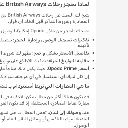
لماذا تحجز رحلات British Airways على هذا المسار مع Opodo
المغادرة وشروط التذاكر قبل اتخاذ أي قرار.
يمنحك الحجز من خلال Opodo إمكانية الوصول إلى مجموعة من الأدوات والخدمات المفيدة:
تذكيرات تسجيل الوصول وإدارة الحجز:
ستصلك 
تأكيده.
تفاصيل الأسعار بشكل واضح:
تظهر لك شروط الت
مقارنة التواريخ المرنة:
يمكنك الاطلاع على تواريخ
أسعار Opodo Prime:
حيث يكون ذلك متاحاً على هذا المسار، يستطيع أع
إن كان لديك أي استفسار في أي مرحلة، سواء كنت لا تزال 
ما هي المطارات التي تربط أمستردام بـ لند
قد يكون هناك أكثر من مطار يمكن الأخذ به في 
مقارنة نقاط المغادرة المختلفة، إذ قد تكون ال
عند
وصولك إلى لندن
، تعمل المطارات على تسهيل
المدينة سواء بالتاكسي أو وسائل النقل العام أو 
الوصول.