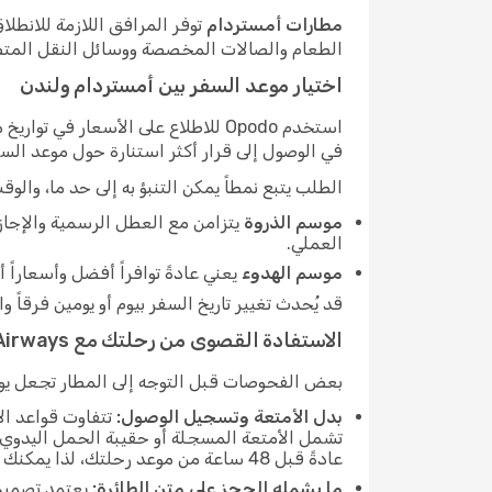
مطارات أمستردام
توفر المرافق اللازمة للانطل
الطعام والصالات المخصصة ووسائل النقل المتصلة 
اختيار موعد السفر بين أمستردام ولندن
استخدم Opodo للاطلاع على الأسعار
في الوصول إلى قرار أكثر استنارة حول موعد السف
الطلب يتبع نمطاً يمكن التنبؤ به إلى حد ما، وال
موسم الذروة
يتزامن مع العطل الرسمية والإجازا
العملي.
موسم الهدوء
يعني عادةً توافراً أفضل وأسعاراً 
قد يُحدث تغيير تاريخ السفر بيوم أو يومين فرقاً واضحاً في السعر. مراجعة عدة توار
الاستفادة القصوى من رحلتك مع British Airways
بعض الفحوصات قبل التوجه إلى المطار تجعل يوم 
بدل الأمتعة وتسجيل الوصول:
تشمل الأمتعة المسجلة أو حقيبة الحمل اليدوي فق
عادةً قبل 48 ساعة من موعد رحلتك، لذا يمكنك ضبط تذكير للتعامل معه فور فتح النافذة.
ما يشمله الحجز على متن الطائرة:
يعتمد تصميم 