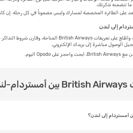
د على الطائرة المخصصة لمسارك وليس مضموناً في كل رحلة. إن كان ال
العملية بسيطة: أدخل تواريخ سفرك على Opodo، واطّلع على تعريف
ل الوصول مباشرةً إلى بريدك الإلكتروني.
Opo اليوم.
ندن