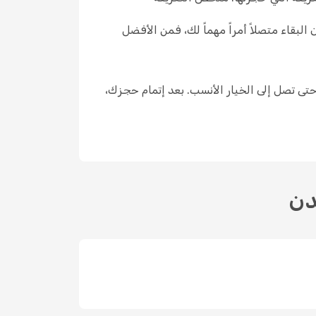
بقاء متصلاً أمراً مهماً لك، فمن الأفضل
ات British Airways المتاحة، وقارن شروط التذاكر حتى تصل إلى الخيار الأنسب. بعد إتمام حجزك،