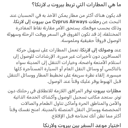
ما هي المطارات التي تربط بيروت بـ لارنكا؟
قد يكون هناك أكثر من مطار يمكن الأخذ به في الحسبان عند
البحث عن
رحلات Cyprus Airways من بيروت إلى لارنكا
،
وذلك بحسب موقعك. يستحق الأمر مقارنة نقاط المغادرة
المختلفة، إذ قد تكون الفروق في السعر ووقت الرحلة وسهولة
الوصول فروقاً حقيقية وملموسة.
عند
وصولك إلى لارنكا
، تعمل المطارات على تسهيل حركة
المسافرين دون تأخيرات غير مبررة. الإرشادات للوصول إلى
استلام الأمتعة واضحة، وخيارات التنقل إلى المدينة سواء
بالتاكسي أو وسائل النقل العام أو السيارة المستأجرة كلها
ميسورة. إلقاء نظرة سريعة على تخطيط المطار ووسائل التنقل
قبل الهبوط يوفر عليك وقتاً عند الوصول.
مطارات بيروت
توفر المرافق اللازمة للانطلاق في رحلتك دون
توتر. ستجد مكاتب تسجيل الوصول وأكشاك الخدمة الذاتية
والأمن والمناطق الحرة وأماكن تناول الطعام والصالات
المخصصة ووسائل النقل المتصلة بالمدينة. امنح نفسك وقتاً
أكثر مما تظن أنك تحتاجه قبل الإقلاع.
اختيار موعد السفر بين بيروت ولارنكا