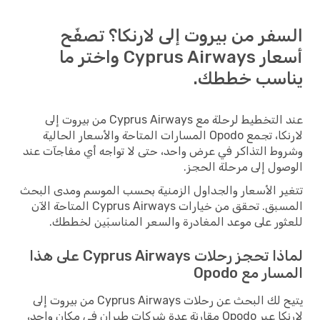
السفر من بيروت إلى لارنكا؟ تصفّح
أسعار Cyprus Airways واختر ما
يناسب خططك.
عند التخطيط لرحلة مع Cyprus Airways من بيروت إلى
لارنكا، تجمع Opodo المسارات المتاحة والأسعار الحالية
وشروط التذاكر في عرض واحد، حتى لا تواجه أي مفاجآت عند
الوصول إلى مرحلة الحجز.
تتغير الأسعار والجداول الزمنية بحسب الموسم ومدى البحث
المسبق. تحقق من خيارات Cyprus Airways المتاحة الآن
للعثور على موعد المغادرة والسعر المناسبَين لخططك.
لماذا تحجز رحلات Cyprus Airways على هذا
المسار مع Opodo
يتيح لك البحث عن رحلات Cyprus Airways من بيروت إلى
لارنكا عبر Opodo مقارنة عدة شركات طيران في مكان واحد،