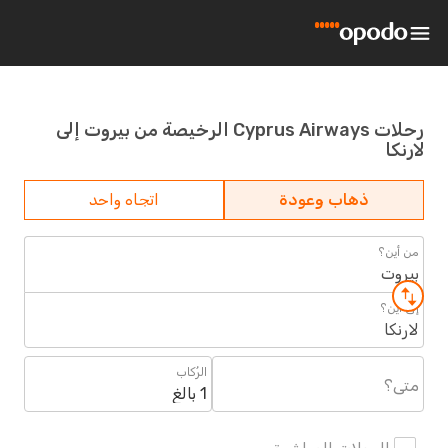
رحلات Cyprus Airways الرخيصة من بيروت إلى
لارنكا
ذهاب وعودة
اتجاه واحد
من أين؟
بيروت
إلى أين؟
لارنكا
الرُكاب
متى؟
1 بالغ