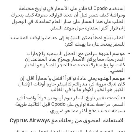
استخدم Opodo للاطلاع على الأسعار في تواريخ مختلفة
ومراقبة كيف تتغير قبل أن تتخذ قرارك. معرفة كيف يتحرك
الطلب على هذا المسار على مدار العام تساعدك في الوصول
إلى قرار أكثر استنارة حول موعد السفر.
الطلب يتبع نمطاً يمكن التنبؤ به إلى حد ما، والوقت المناسب
للسفر يعتمد على ما يهمك أكثر:
موسم الذروة
يتزامن مع العطل الرسمية والإجازات
المدرسية، مما يرفع الأسعار ويسرّع نفاد المقاعد. إن
كانت تواريخ سفرك محددة، فالحجز المبكر هو الخيار
العملي.
موسم الهدوء
يعني عادةً توافراً أفضل وأسعاراً أقل. إن
كان لديك مرونة في جدولك، فالسفر خارج أوقات الإقبال
الكبير هو الخيار الأوفر مالياً في الغالب.
قد يُحدث تغيير تاريخ السفر بيوم أو يومين فرقاً واضحاً في
السعر. مراجعة عدة تواريخ على Opodo قبل التأكيد طريقة
بسيطة لتجنب دفع أكثر مما هو ضروري.
الاستفادة القصوى من رحلتك مع Cyprus Airways
بعض الفحوصات قبل التوجه إلى المطار تجعل يوم سفرك