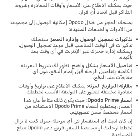
حيث يمكنك الاطلاع على الأسعار وأوقات المغادرة وشروط
التذاكر قبل اتخاذ أي قرار.
يمنحك الحجز من خلال Opodo إمكانية الوصول إلى مجموعة
من الأدوات والخدمات المفيدة:
تذكيرات تسجيل الوصول وإدارة الحجز:
ستصلك
تذكيرات في الوقت المناسب قبل موعد تسجيل الوصول،
ويمكنك إدارة حجزك عبر الإنترنت في أي وقت بعد
تأكيده.
تفاصيل الأسعار بشكل واضح:
تظهر لك شروط التعريفة
الكاملة وتفاصيل الرحلة قبل إتمام الدفع، دون أي
مفاجآت عند الدفع.
مقارنة التواريخ المرنة:
يمكنك الاطلاع على تواريخ وأوقات
مغادرة مختلفة للعثور على التوليفة الأنسب لخططك.
أسعار Opodo Prime:
حيث يكون ذلك متاحاً على هذا
المسار، يستطيع أعضاء Opodo Prime الاستفادة من
أسعار مخفضة ضمن عضويتهم.
إن كان لديك أي استفسار في أي مرحلة، سواء كنت لا تزال
تخطط لرحلتك أو مستعداً للسفر، فريق دعم Opodo متاح
للمساعدة.