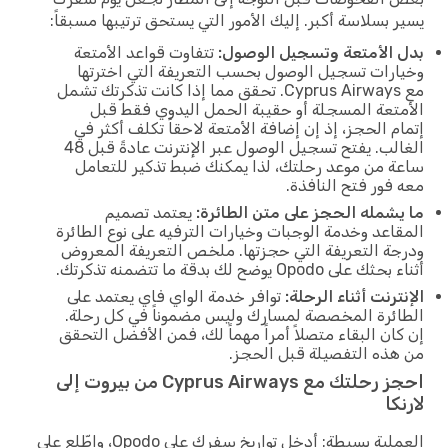
يسير بسلاسة أكبر. إليك الأمور التي يستحق ترتيبها مسبقاً:
بدل الأمتعة وتسجيل الوصول:
تتفاوت قواعد الأمتعة
وخيارات تسجيل الوصول بحسب التعريفة التي اخترتها
مع Cyprus Airways. تحقق مما إذا كانت تذكرتك تشمل
الأمتعة المسجلة أو حقيبة الحمل اليدوي فقط قبل
إتمام الحجز، إذ إن إضافة الأمتعة لاحقاً تكلف أكثر في
الغالب. يفتح تسجيل الوصول عبر الإنترنت عادةً قبل 48
ساعة من موعد رحلتك، لذا يمكنك ضبط تذكير للتعامل
معه فور فتح النافذة.
ما يشمله الحجز على متن الطائرة:
يعتمد تصميم
المقاعد وخدمة الوجبات وخيارات الترفيه على نوع الطائرة
ودرجة التعريفة التي حجزتها. ملخص التعريفة المعروض
أثناء بحثك على Opodo يوضح لك بدقة ما تتضمنه تذكرتك.
الإنترنت أثناء الرحلة:
توافر خدمة الواي فاي يعتمد على
الطائرة المخصصة لمسارك وليس مضموناً في كل رحلة.
إن كان البقاء متصلاً أمراً مهماً لك، فمن الأفضل التحقق
من هذه التفصيلة قبل الحجز.
احجز رحلتك مع Cyprus Airways من بيروت إلى
لارنكا
العملية بسيطة: أدخل تواريخ سفرك على Opodo، واطّلع على