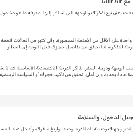
Gulf
على متن الطائرة يعتمد على نوع تذكرتك والوجهة التي تسافر إليها. معرفة ما 
حق لك إحضار قطعة واحدة على الأقل من الأمتعة المقصورة، وفي كثير من الحالات
رجة التذكرة، لذا تحقق من تفاصيل حجزك قبل التوجه إلى المطار.
ت بدلات الأمتعة المسجّلة مع Gulf Air بحسب الوجهة ودرجة السفر. تذاكر الدرجة الاقتصادية 
يدة عادةً بحدود وزن أعلى. تحقق من تأكيد حجزك أو السياسة الرسمية 
 Gulf Air على Opodo أمرٌ بسيط. اختر وجهتك ومدينة المغادرة، وحدد تواريخ سفرك، وأدخل