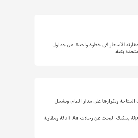
 في رحلتك القادمة؟ عبر Opodo، يمكنك البحث في جميع رحلات Gulf Air المتاحة ومقارنة الأسعار في خطوة واحدة. من جداول
متحدة بثقة.
رحلات المتاحة وتكرارها على مدار العام، وتشمل
سواء كنت تخطط لرحلة إقليمية قصيرة أو سفر دولي طويل، تُعدّ Gulf Air خياراً يلجأ إليه كثير من المسافرين. على Opodo، يمكنك البحث عن رحلات Gulf Air، ومقارنة