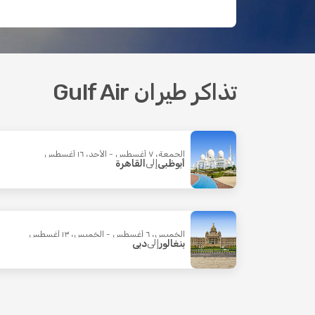
تذاكر طيران Gulf Air
الجمعة، ٧ أغسطس - الأحد، ١٦ أغسطس
أبوظبي
إلى
القاهرة
الخميس، ٦ أغسطس - الخميس، ١٣ أغسطس
بنغالور
إلى
دبي