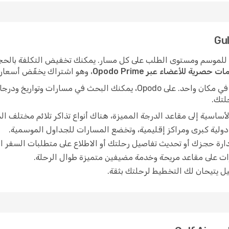
ر رحلات Gulf Air باستمرار تبعًا للموسم ومستوى الطلب على كل مسار. يمكنك تخفيض الت
حصرية للأعضاء عبر Opodo Prime
، وهو اشتراك يخفّض أسعار ا
يسهل العثور على أفضل سعر حين تجد كل شيء في مكان واحد. على Opodo، ي
حلتك.
أساسية إلى مقاعد الدرجة المميزة، هناك أنواع تذاكر تلائم مختلف الم
رة حجزك أو تحديث تفاصيل رحلتك أو الاطلاع على متطلبات السفر ال
ات على مقاعد مريحة وخدمة مضيفين متميزة طوال الرحلة.
غيل يتيحان لك التخطيط لرحلتك بثقة.