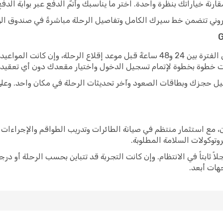
ة خياراتك بنظرة واحدة. اختر ما يناسبك وأتمّ الدفع عبر بوابة الدفع 
لكتروني تتضمن خط سيرك الكامل وتفاصيل الرحلة مباشرةً في صندوق الو
لمعظم رحلات Gulf Air، يبدأ تسجيل الدخول في الفترة بين 24 و48 ساعةً قبل موعد إقل
رحلتك، ستجد تفاصيل حجزك وبطاقات الصعود وآخر تحديثات الرحلة في مكان واحد
لدولية للطيران، مع استثمار منتظم في صيانة الطائرات وتدريب الطواقم والإج
روتوكولات السلامة المطلوبة.
لرحلات الداخلية والدولية، بنت Gulf Air سجلاً ثابتاً في الانتظام. وإن كانت التجربة قد تتباين ب
هات أبعد.