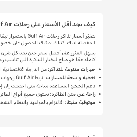
كيف تجد أقل الأسعار على رحلات Gulf Air
تتغيّر أسعار تذاك
المفضّلة لديك. كذلك يمكنك الحصول على
خصومات 
كاملة عمّا هو متاح لتختار التذكرة التي تناسب ر
خيارات متنوعة للتذاكر:
من الدرجة الاقتصادية ال
تغطية واسعة للمسارات:
تربط Gulf Air وجهات دولية كبرى ومراكز إقليمية، وتخضع المسارات للجداول الموسمية.
دعم الحجز:
المساعدة متاحة متى احتجت إلى إدا
راحة على متن الطائرة:
تحتوي جميع أنواع الطائر
موثوقية مثبتة:
الالتزام بالمواعيد وانتظام التش