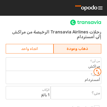
رحلات Transavia Airlines الرخيصة من مراكش
إلى أمستردام
ذهاب وعودة
اتجاه واحد
من أين؟
مراكش
إلى أين؟
أمستردام
الرُكاب
متى؟
1 بالغ