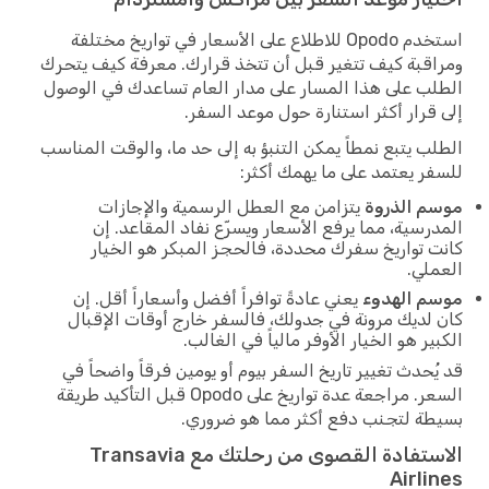
استخدم Opodo للاطلاع على الأسعار في تواريخ مختلفة
ومراقبة كيف تتغير قبل أن تتخذ قرارك. معرفة كيف يتحرك
الطلب على هذا المسار على مدار العام تساعدك في الوصول
إلى قرار أكثر استنارة حول موعد السفر.
الطلب يتبع نمطاً يمكن التنبؤ به إلى حد ما، والوقت المناسب
للسفر يعتمد على ما يهمك أكثر:
موسم الذروة
يتزامن مع العطل الرسمية والإجازات
المدرسية، مما يرفع الأسعار ويسرّع نفاد المقاعد. إن
كانت تواريخ سفرك محددة، فالحجز المبكر هو الخيار
العملي.
موسم الهدوء
يعني عادةً توافراً أفضل وأسعاراً أقل. إن
كان لديك مرونة في جدولك، فالسفر خارج أوقات الإقبال
الكبير هو الخيار الأوفر مالياً في الغالب.
قد يُحدث تغيير تاريخ السفر بيوم أو يومين فرقاً واضحاً في
السعر. مراجعة عدة تواريخ على Opodo قبل التأكيد طريقة
بسيطة لتجنب دفع أكثر مما هو ضروري.
الاستفادة القصوى من رحلتك مع Transavia
Airlines