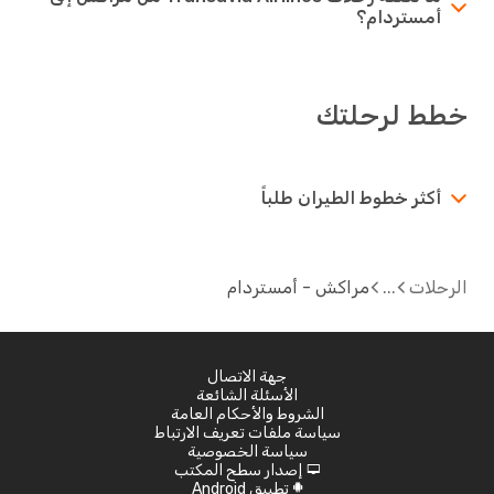
أمستردام؟
خطط لرحلتك
أكثر خطوط الطيران طلباً
الرحلات
مراكش - أمستردام
جهة الاتصال
الأسئلة الشائعة
الشروط والأحكام العامة
سياسة ملفات تعريف الارتباط
سياسة الخصوصية
إصدار سطح المكتب
d
تطبيق Android
A