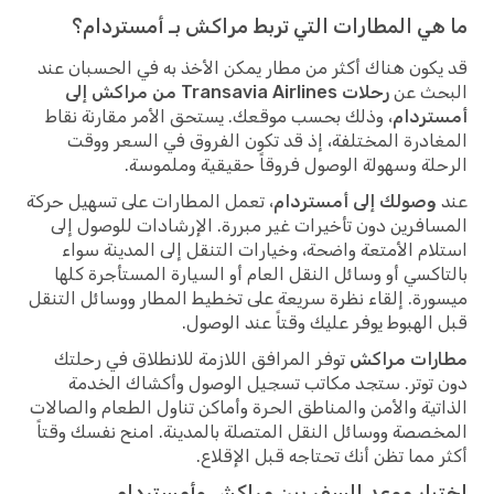
ما هي المطارات التي تربط مراكش بـ أمستردام؟
قد يكون هناك أكثر من مطار يمكن الأخذ به في الحسبان عند
البحث عن
رحلات Transavia Airlines من مراكش إلى
أمستردام
، وذلك بحسب موقعك. يستحق الأمر مقارنة نقاط
المغادرة المختلفة، إذ قد تكون الفروق في السعر ووقت
الرحلة وسهولة الوصول فروقاً حقيقية وملموسة.
عند
وصولك إلى أمستردام
، تعمل المطارات على تسهيل حركة
المسافرين دون تأخيرات غير مبررة. الإرشادات للوصول إلى
استلام الأمتعة واضحة، وخيارات التنقل إلى المدينة سواء
بالتاكسي أو وسائل النقل العام أو السيارة المستأجرة كلها
ميسورة. إلقاء نظرة سريعة على تخطيط المطار ووسائل التنقل
قبل الهبوط يوفر عليك وقتاً عند الوصول.
مطارات مراكش
توفر المرافق اللازمة للانطلاق في رحلتك
دون توتر. ستجد مكاتب تسجيل الوصول وأكشاك الخدمة
الذاتية والأمن والمناطق الحرة وأماكن تناول الطعام والصالات
المخصصة ووسائل النقل المتصلة بالمدينة. امنح نفسك وقتاً
أكثر مما تظن أنك تحتاجه قبل الإقلاع.
اختيار موعد السفر بين مراكش وأمستردام