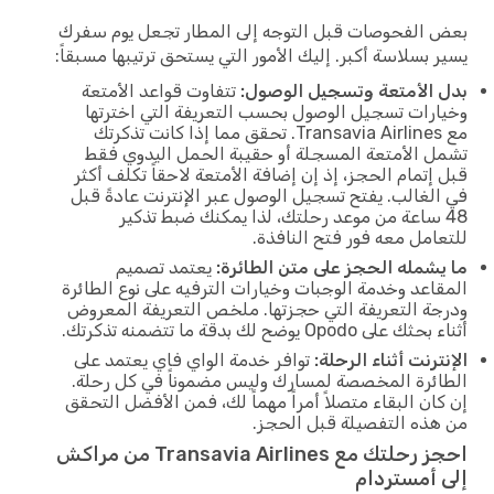
بعض الفحوصات قبل التوجه إلى المطار تجعل يوم سفرك
يسير بسلاسة أكبر. إليك الأمور التي يستحق ترتيبها مسبقاً:
بدل الأمتعة وتسجيل الوصول:
تتفاوت قواعد الأمتعة
وخيارات تسجيل الوصول بحسب التعريفة التي اخترتها
مع Transavia Airlines. تحقق مما إذا كانت تذكرتك
تشمل الأمتعة المسجلة أو حقيبة الحمل اليدوي فقط
قبل إتمام الحجز، إذ إن إضافة الأمتعة لاحقاً تكلف أكثر
في الغالب. يفتح تسجيل الوصول عبر الإنترنت عادةً قبل
48 ساعة من موعد رحلتك، لذا يمكنك ضبط تذكير
للتعامل معه فور فتح النافذة.
ما يشمله الحجز على متن الطائرة:
يعتمد تصميم
المقاعد وخدمة الوجبات وخيارات الترفيه على نوع الطائرة
ودرجة التعريفة التي حجزتها. ملخص التعريفة المعروض
أثناء بحثك على Opodo يوضح لك بدقة ما تتضمنه تذكرتك.
الإنترنت أثناء الرحلة:
توافر خدمة الواي فاي يعتمد على
الطائرة المخصصة لمسارك وليس مضموناً في كل رحلة.
إن كان البقاء متصلاً أمراً مهماً لك، فمن الأفضل التحقق
من هذه التفصيلة قبل الحجز.
احجز رحلتك مع Transavia Airlines من مراكش
إلى أمستردام