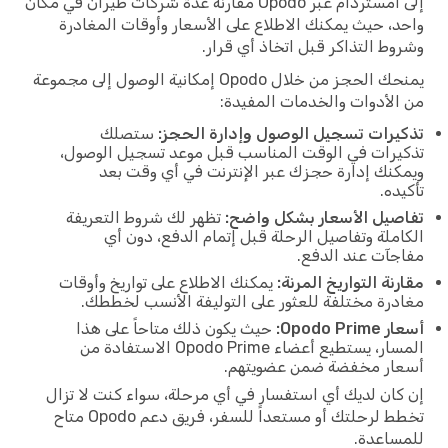
إلى أمستردام عبر Opodo مقارنة عدة شركات طيران في مكان
واحد، حيث يمكنك الاطلاع على الأسعار وأوقات المغادرة
وشروط التذاكر قبل اتخاذ أي قرار.
يمنحك الحجز من خلال Opodo إمكانية الوصول إلى مجموعة
من الأدوات والخدمات المفيدة:
تذكيرات تسجيل الوصول وإدارة الحجز:
ستصلك
تذكيرات في الوقت المناسب قبل موعد تسجيل الوصول،
ويمكنك إدارة حجزك عبر الإنترنت في أي وقت بعد
تأكيده.
تفاصيل الأسعار بشكل واضح:
تظهر لك شروط التعريفة
الكاملة وتفاصيل الرحلة قبل إتمام الدفع، دون أي
مفاجآت عند الدفع.
مقارنة التواريخ المرنة:
يمكنك الاطلاع على تواريخ وأوقات
مغادرة مختلفة للعثور على التوليفة الأنسب لخططك.
أسعار Opodo Prime:
حيث يكون ذلك متاحاً على هذا
المسار، يستطيع أعضاء Opodo Prime الاستفادة من
أسعار مخفضة ضمن عضويتهم.
إن كان لديك أي استفسار في أي مرحلة، سواء كنت لا تزال
تخطط لرحلتك أو مستعداً للسفر، فريق دعم Opodo متاح
للمساعدة.