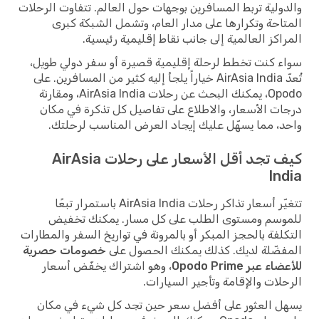
والدولية تربط المسافرين بوجهات حول العالم. تتفاوت الرحلات
المتاحة وتكرارها على مدار العام، وتشمل الشبكة كبرى
المراكز العالمية إلى جانب نقاط إقليمية رئيسية.
سواء كنت تخطط لرحلة إقليمية قصيرة أو سفر دولي طويل،
تُعدّ AirAsia India خياراً يلجأ إليه كثير من المسافرين. على
Opodo، يمكنك البحث عن رحلات AirAsia India، ومقارنة
درجات الأسعار، والاطلاع على تفاصيل كل تذكرة في مكان
واحد، مما يسهّل عليك إيجاد العرض المناسب لرحلتك.
كيف تجد أقل الأسعار على رحلات AirAsia
India
تتغيّر أسعار تذاكر رحلات AirAsia India باستمرار تبعًا
للموسم ومستوى الطلب على كل مسار. يمكنك تخفيض
التكلفة بالحجز المبكر أو بالمرونة في تواريخ السفر والمطارات
المفضّلة لديك. كذلك يمكنك الحصول على
خصومات حصرية
للأعضاء عبر Opodo Prime
، وهو اشتراك يخفّض أسعار
الرحلات والإقامة وتأجير السيارات.
يسهل العثور على أفضل سعر حين تجد كل شيء في مكان