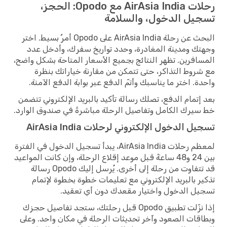
رحلات AirAsia India مع Opodo: الحجز،
تسجيل الدخول، والسلامة
البحث عن رحلة AirAsia India على Opodo أمرٌ بسيط. اختر
وجهتك ومدينة المغادرة، وحدد تواريخ سفرك، وأدخل عدد
المسافرين. تظهر النتائج بجميع الأسعار المتاحة بشكل واضح،
مع شروط التذاكر، حتى تتمكن من مقارنة خياراتك بنظرة
واحدة. اختر ما يناسبك وأتمّ الدفع عبر بوابة الدفع الآمنة.
بعد إتمام الدفع، تصلك رسالة تأكيد بالبريد الإلكتروني تتضمن
خط سيرك الكامل وتفاصيل الرحلة مباشرةً في صندوق الوارد.
تسجيل الدخول الإلكتروني لرحلات AirAsia India
لمعظم رحلات AirAsia India، يبدأ تسجيل الدخول في الفترة
بين 24 و48 ساعةً قبل موعد إقلاع الرحلة، وإن كانت المواعيد
قد تتفاوت من رحلة إلى أخرى. يُرسل إليك Opodo رسالة
تذكير بالبريد الإلكتروني مع تعليمات خطوة بخطوة لإتمام
تسجيل الدخول واختيار مقعدك دون أي تعقيد.
إذا نزّلت تطبيق Opodo قبل رحلتك، ستجد تفاصيل حجزك
وبطاقات الصعود وآخر تحديثات الرحلة في مكان واحد. وعلى