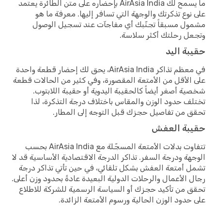
ما يسمح لك AirAsia India بإحضاره على متن الطائرة يعتمد
على نوع تذكرتك والوجهة التي تسافر إليها. معرفة ما هو
مشمول مسبقاً تجنّبك أي مفاجآت عند تسجيل الوصول
وتجعل رحلتك أكثر سلاسة.
حقيبة اليد
في معظم تذاكر AirAsia India، يحق لك إحضار قطعة واحدة
على الأقل من الأمتعة المقصورة، وفي كثير من الحالات قطعة
شخصية أصغر أيضاً كالحقيبة اليدوية أو حقيبة اللابتوب.
تختلف حدود الوزن والمقاس باختلاف درجة التذكرة، لذا
تحقق من تفاصيل حجزك قبل التوجه إلى المطار.
حقيبة العفش
تتفاوت بدلات الأمتعة المسجّلة مع AirAsia India بحسب
الوجهة ودرجة السفر. تذاكر الدرجة الاقتصادية الأساسية قد لا
تشمل أمتعة العفش بشكل تلقائي، في حين تأتي تذاكر درجة
رجال الأعمال والرحلات الدولية البعيدة عادةً بحدود وزن أعلى.
تحقق من تأكيد حجزك أو السياسة الرسمية للشركة للاطلاع
على حدود الوزن الحالية ورسوم الأمتعة الزائدة.