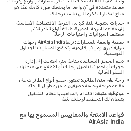
واحد. على Opodo، يمكنك البحث في مسارات وتواريخ ودرجات
مقاعد متعددة في آنٍ واحد، ما يمنحك صورة كاملة عمّا هو
متاح لتختار التذكرة التي تناسب رحلتك.
خيارات متنوعة للتذاكر:
من الدرجة الاقتصادية الأساسية
إلى مقاعد الدرجة المميزة، هناك أنواع تذاكر تلائم
مختلف الميزانيات واحتياجات الرحلة.
تغطية واسعة للمسارات:
تربط AirAsia India وجهات
دولية كبرى ومراكز إقليمية، وتخضع المسارات للجداول
الموسمية.
دعم الحجز:
المساعدة متاحة متى احتجت إلى إدارة
حجزك أو تحديث تفاصيل رحلتك أو الاطلاع على متطلبات
السفر الحالية.
راحة على متن الطائرة:
تحتوي جميع أنواع الطائرات على
مقاعد مريحة وخدمة مضيفين متميزة طوال الرحلة.
موثوقية مثبتة:
الالتزام بالمواعيد وانتظام التشغيل
يتيحان لك التخطيط لرحلتك بثقة.
قواعد الأمتعة والمقاييس المسموح بها مع
AirAsia India