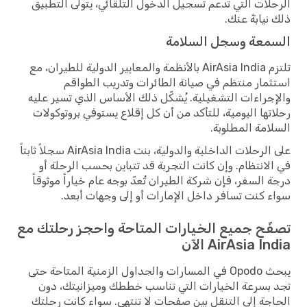
الرحلات التي تدعم تسجيل الدخول التلقائي، يتولى التطبيق
ذلك نيابةً عنك.
السمعة وسجل السلامة
تلتزم AirAsia India بالأنظمة والمعايير الدولية للطيران، مع
استثمار منتظم في صيانة الطائرات وتدريب الطواقم
والإجراءات التشغيلية. يُشكّل ذلك الأساس الذي تسير عليه
رحلاتها اليومية، للتأكد من أن كل إقلاع يستوفي بروتوكولات
السلامة المطلوبة.
على الرحلات الداخلية والدولية، بنت AirAsia India سجلاً ثابتاً
في الانتظام. وإن كانت التجربة قد تتباين بحسب الرحلة أو
درجة السفر، فإن شركة الطيران تُعدّ بوجه عام خياراً موثوقاً
سواء كنت تسافر داخل الإمارات أو إلى وجهات أبعد.
تصفّح جميع الخيارات المتاحة واحجز رحلتك مع
AirAsia India الآن
يبحث Opodo في المسارات والجداول الزمنية المتاحة حتى
تجد بسرعة الخيارات التي تناسب خططك وميزانيتك، دون
الحاجة إلى التنقل بين صفحات لا تنتهي. سواء كانت رحلتك