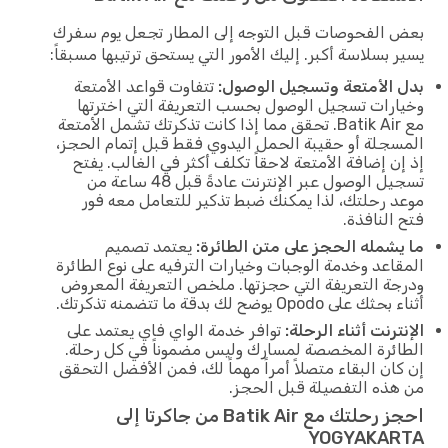
بعض الفحوصات قبل التوجه إلى المطار تجعل يوم سفرك
يسير بسلاسة أكبر. إليك الأمور التي يستحق ترتيبها مسبقاً:
بدل الأمتعة وتسجيل الوصول:
تتفاوت قواعد الأمتعة
وخيارات تسجيل الوصول بحسب التعريفة التي اخترتها
مع Batik Air. تحقق مما إذا كانت تذكرتك تشمل الأمتعة
المسجلة أو حقيبة الحمل اليدوي فقط قبل إتمام الحجز،
إذ إن إضافة الأمتعة لاحقاً تكلف أكثر في الغالب. يفتح
تسجيل الوصول عبر الإنترنت عادةً قبل 48 ساعة من
موعد رحلتك، لذا يمكنك ضبط تذكير للتعامل معه فور
فتح النافذة.
ما يشمله الحجز على متن الطائرة:
يعتمد تصميم
المقاعد وخدمة الوجبات وخيارات الترفيه على نوع الطائرة
ودرجة التعريفة التي حجزتها. ملخص التعريفة المعروض
أثناء بحثك على Opodo يوضح لك بدقة ما تتضمنه تذكرتك.
الإنترنت أثناء الرحلة:
توافر خدمة الواي فاي يعتمد على
الطائرة المخصصة لمسارك وليس مضموناً في كل رحلة.
إن كان البقاء متصلاً أمراً مهماً لك، فمن الأفضل التحقق
من هذه التفصيلة قبل الحجز.
احجز رحلتك مع Batik Air من جاكرتا إلى
YOGYAKARTA