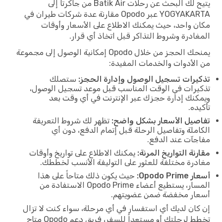
يتيح لك البحث عن رحلات Batik Air من جاكرتا إلى
YOGYAKARTA عبر Opodo مقارنة عدة شركات طيران في
مكان واحد، حيث يمكنك الاطلاع على الأسعار وأوقات
المغادرة وشروط التذاكر قبل اتخاذ أي قرار.
يمنحك الحجز من خلال Opodo إمكانية الوصول إلى مجموعة
من الأدوات والخدمات المفيدة:
تذكيرات تسجيل الوصول وإدارة الحجز:
ستصلك
تذكيرات في الوقت المناسب قبل موعد تسجيل الوصول،
ويمكنك إدارة حجزك عبر الإنترنت في أي وقت بعد
تأكيده.
تفاصيل الأسعار بشكل واضح:
تظهر لك شروط التعريفة
الكاملة وتفاصيل الرحلة قبل إتمام الدفع، دون أي
مفاجآت عند الدفع.
مقارنة التواريخ المرنة:
يمكنك الاطلاع على تواريخ وأوقات
مغادرة مختلفة للعثور على التوليفة الأنسب لخططك.
أسعار Opodo Prime:
حيث يكون ذلك متاحاً على هذا
المسار، يستطيع أعضاء Opodo Prime الاستفادة من
أسعار مخفضة ضمن عضويتهم.
إن كان لديك أي استفسار في أي مرحلة، سواء كنت لا تزال
تخطط لرحلتك أو مستعداً للسفر، فريق دعم Opodo متاح