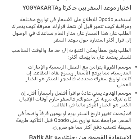
اختيار موعد السفر بين جاكرتا وYOGYAKARTA
استخدم Opodo للاطلاع على الأسعار في تواريخ مختلفة
ومراقبة كيف تتغير قبل أن تتخذ قرارك. معرفة كيف يتحرك
الطلب على هذا المسار على مدار العام تساعدك في الوصول
إلى قرار أكثر استنارة حول موعد السفر.
الطلب يتبع نمطاً يمكن التنبؤ به إلى حد ما، والوقت المناسب
للسفر يعتمد على ما يهمك أكثر:
موسم الذروة
يتزامن مع العطل الرسمية والإجازات
المدرسية، مما يرفع الأسعار ويسرّع نفاد المقاعد. إن
كانت تواريخ سفرك محددة، فالحجز المبكر هو الخيار
العملي.
موسم الهدوء
يعني عادةً توافراً أفضل وأسعاراً أقل. إن
كان لديك مرونة في جدولك، فالسفر خارج أوقات الإقبال
الكبير هو الخيار الأوفر مالياً في الغالب.
قد يُحدث تغيير تاريخ السفر بيوم أو يومين فرقاً واضحاً في
السعر. مراجعة عدة تواريخ على Opodo قبل التأكيد طريقة
بسيطة لتجنب دفع أكثر مما هو ضروري.
الاستفادة القصوى من رحلتك مع Batik Air