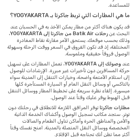
للمساعدة.
ما هي المطارات التي تربط جاكرتا بـ YOGYAKARTA؟
قد يكون هناك أكثر من مطار يمكن الأخذ به في الحسبان عند
البحث عن
رحلات Batik Air من جاكرتا إلى YOGYAKARTA
،
وذلك بحسب موقعك. يستحق الأمر مقارنة نقاط المغادرة
المختلفة، إذ قد تكون الفروق في السعر ووقت الرحلة وسهولة
الوصول فروقاً حقيقية وملموسة.
عند
وصولك إلى YOGYAKARTA
، تعمل المطارات على تسهيل
حركة المسافرين دون تأخيرات غير مبررة. الإرشادات للوصول
إلى استلام الأمتعة واضحة، وخيارات التنقل إلى المدينة سواء
بالتاكسي أو وسائل النقل العام أو السيارة المستأجرة كلها
ميسورة. إلقاء نظرة سريعة على تخطيط المطار ووسائل التنقل
قبل الهبوط يوفر عليك وقتاً عند الوصول.
مطارات جاكرتا
توفر المرافق اللازمة للانطلاق في رحلتك دون
توتر. ستجد مكاتب تسجيل الوصول وأكشاك الخدمة الذاتية
والأمن والمناطق الحرة وأماكن تناول الطعام والصالات
المخصصة ووسائل النقل المتصلة بالمدينة. امنح نفسك وقتاً
أكثر مما تظن أنك تحتاجه قبل الإقلاع.