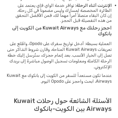
الإنترنت أثناء الرحلة:
توافر خدمة الواي فاي يعتمد على
الطائرة المخصصة لمسارك وليس مضموناً في كل رحلة.
إن كان البقاء متصلاً أمراً مهماً لك، فمن الأفضل التحقق
من هذه التفصيلة قبل الحجز.
احجز رحلتك مع Kuwait Airways من الكويت إلى
بانكوك
العملية بسيطة: أدخل تواريخ سفرك على Opodo، واطّلع على
تعريفات Kuwait Airways المتاحة، وقارن شروط التذاكر حتى
تصل إلى الخيار الأنسب. بعد إتمام حجزك، ستُرسل إليك خطة
الرحلة الكاملة ومعلومات تسجيل الوصول مباشرةً إلى بريدك
الإلكتروني.
عندما تكون مستعداً للسفر من الكويت إلى بانكوك مع Kuwait
Airways، ابحث واحجز على Opodo اليوم.
الأسئلة الشائعة حول رحلات Kuwait
Airways بين الكويت-بانكوك