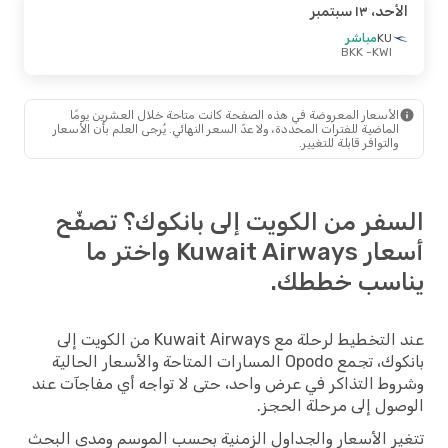
الأحد، ١٣ سبتمبر
KU
مباشر
- BKK
KWI
الأسعار المعروضة في هذه الصفحة كانت متاحة خلال العشرين يومًا
الماضية للفترات المحددة، ولا عدّ السعر النهائي. يُرجى العلم بأن الأسعار
والتوافر قابلة للتغيير.
السفر من الكويت إلى بانكوك؟ تصفّح
أسعار Kuwait Airways واختر ما
يناسب خططك.
عند التخطيط لرحلة مع Kuwait Airways من الكويت إلى
بانكوك، تجمع Opodo المسارات المتاحة والأسعار الحالية
وشروط التذاكر في عرض واحد، حتى لا تواجه أي مفاجآت عند
الوصول إلى مرحلة الحجز.
تتغير الأسعار والجداول الزمنية بحسب الموسم ومدى البحث