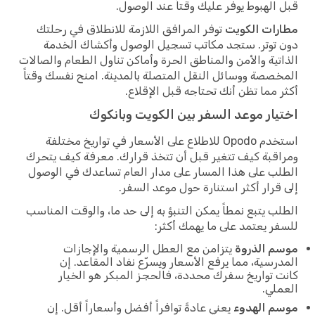
قبل الهبوط يوفر عليك وقتاً عند الوصول.
مطارات الكويت
توفر المرافق اللازمة للانطلاق في رحلتك
دون توتر. ستجد مكاتب تسجيل الوصول وأكشاك الخدمة
الذاتية والأمن والمناطق الحرة وأماكن تناول الطعام والصالات
المخصصة ووسائل النقل المتصلة بالمدينة. امنح نفسك وقتاً
أكثر مما تظن أنك تحتاجه قبل الإقلاع.
اختيار موعد السفر بين الكويت وبانكوك
استخدم Opodo للاطلاع على الأسعار في تواريخ مختلفة
ومراقبة كيف تتغير قبل أن تتخذ قرارك. معرفة كيف يتحرك
الطلب على هذا المسار على مدار العام تساعدك في الوصول
إلى قرار أكثر استنارة حول موعد السفر.
الطلب يتبع نمطاً يمكن التنبؤ به إلى حد ما، والوقت المناسب
للسفر يعتمد على ما يهمك أكثر:
موسم الذروة
يتزامن مع العطل الرسمية والإجازات
المدرسية، مما يرفع الأسعار ويسرّع نفاد المقاعد. إن
كانت تواريخ سفرك محددة، فالحجز المبكر هو الخيار
العملي.
موسم الهدوء
يعني عادةً توافراً أفضل وأسعاراً أقل. إن