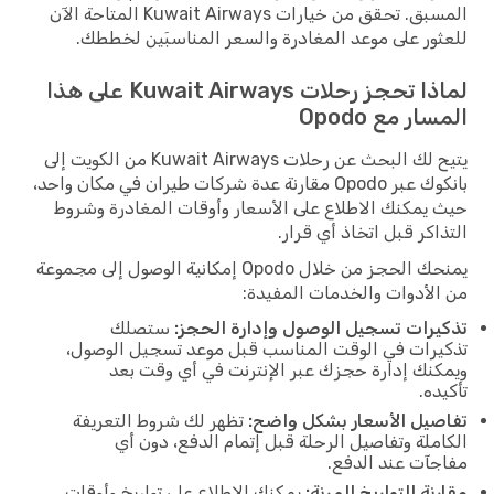
المسبق. تحقق من خيارات Kuwait Airways المتاحة الآن
للعثور على موعد المغادرة والسعر المناسبَين لخططك.
لماذا تحجز رحلات Kuwait Airways على هذا
المسار مع Opodo
يتيح لك البحث عن رحلات Kuwait Airways من الكويت إلى
بانكوك عبر Opodo مقارنة عدة شركات طيران في مكان واحد،
حيث يمكنك الاطلاع على الأسعار وأوقات المغادرة وشروط
التذاكر قبل اتخاذ أي قرار.
يمنحك الحجز من خلال Opodo إمكانية الوصول إلى مجموعة
من الأدوات والخدمات المفيدة:
تذكيرات تسجيل الوصول وإدارة الحجز:
ستصلك
تذكيرات في الوقت المناسب قبل موعد تسجيل الوصول،
ويمكنك إدارة حجزك عبر الإنترنت في أي وقت بعد
تأكيده.
تفاصيل الأسعار بشكل واضح:
تظهر لك شروط التعريفة
الكاملة وتفاصيل الرحلة قبل إتمام الدفع، دون أي
مفاجآت عند الدفع.
مقارنة التواريخ المرنة:
يمكنك الاطلاع على تواريخ وأوقات