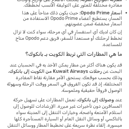
مغادرة مختلفة للعثور على التوليفة الأنسب لخططك.
أسعار Opodo Prime:
حيث يكون ذلك متاحاً على هذا
المسار، يستطيع أعضاء Opodo Prime الاستفادة من
أسعار مخفضة ضمن عضويتهم.
إن كان لديك أي استفسار في أي مرحلة، سواء كنت لا تزال
تخطط لرحلتك أو مستعداً للسفر، فريق دعم Opodo متاح
للمساعدة.
ما هي المطارات التي تربط الكويت بـ بانكوك؟
قد يكون هناك أكثر من مطار يمكن الأخذ به في الحسبان عند
البحث عن
رحلات Kuwait Airways من الكويت إلى بانكوك
،
وذلك بحسب موقعك. يستحق الأمر مقارنة نقاط المغادرة
المختلفة، إذ قد تكون الفروق في السعر ووقت الرحلة وسهولة
الوصول فروقاً حقيقية وملموسة.
عند
وصولك إلى بانكوك
، تعمل المطارات على تسهيل حركة
المسافرين دون تأخيرات غير مبررة. الإرشادات للوصول إلى
استلام الأمتعة واضحة، وخيارات التنقل إلى المدينة سواء
بالتاكسي أو وسائل النقل العام أو السيارة المستأجرة كلها
ميسورة. إلقاء نظرة سريعة على تخطيط المطار ووسائل التنقل