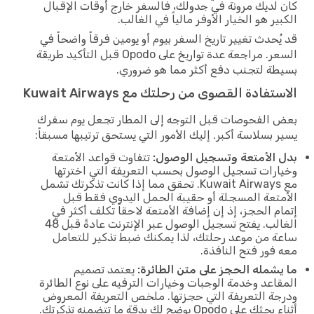
كان لديك مرونة في جدولك، فالسفر خارج أوقات الإقبال
الكبير هو الخيار الأوفر مالياً في الغالب.
قد يُحدث تغيير تاريخ السفر بيوم أو يومين فرقاً واضحاً في
السعر. مراجعة عدة تواريخ على Opodo قبل التأكيد طريقة
بسيطة لتجنب دفع أكثر مما هو ضروري.
الاستفادة القصوى من رحلتك مع Kuwait Airways
بعض الفحوصات قبل التوجه إلى المطار تجعل يوم سفرك
يسير بسلاسة أكبر. إليك الأمور التي يستحق ترتيبها مسبقاً:
بدل الأمتعة وتسجيل الوصول:
تتفاوت قواعد الأمتعة
وخيارات تسجيل الوصول بحسب التعريفة التي اخترتها
مع Kuwait Airways. تحقق مما إذا كانت تذكرتك تشمل
الأمتعة المسجلة أو حقيبة الحمل اليدوي فقط قبل
إتمام الحجز، إذ إن إضافة الأمتعة لاحقاً تكلف أكثر في
الغالب. يفتح تسجيل الوصول عبر الإنترنت عادةً قبل 48
ساعة من موعد رحلتك، لذا يمكنك ضبط تذكير للتعامل
معه فور فتح النافذة.
ما يشمله الحجز على متن الطائرة:
يعتمد تصميم
المقاعد وخدمة الوجبات وخيارات الترفيه على نوع الطائرة
ودرجة التعريفة التي حجزتها. ملخص التعريفة المعروض
أثناء بحثك على Opodo يوضح لك بدقة ما تتضمنه تذكرتك.