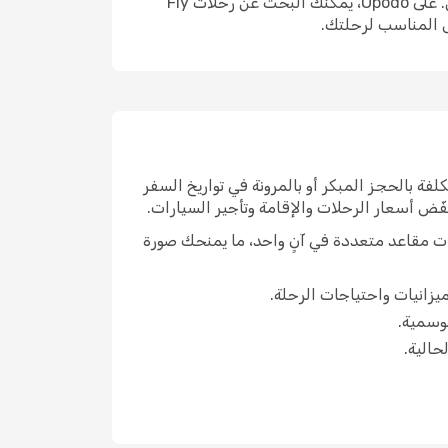
سواء كنت تخطط لرحلة إقليمية قصيرة أو سفر دولي طويل، تُعدّ Fly One Romania خياراً يلجأ إليه كثير من المسافرين. على Opodo، يمكنك البحث عن رحلات Fly
نك تخفيض التكلفة بالحجز المبكر أو بالمرونة في تواريخ السفر
ّض أسعار الرحلات والإقامة وتأجير السيارات.
مكنك البحث في مسارات وتواريخ ودرجات مقاعد متعددة في آنٍ واحد، ما يمنحك صورة
يزانيات واحتياجات الرحلة.
حالية.