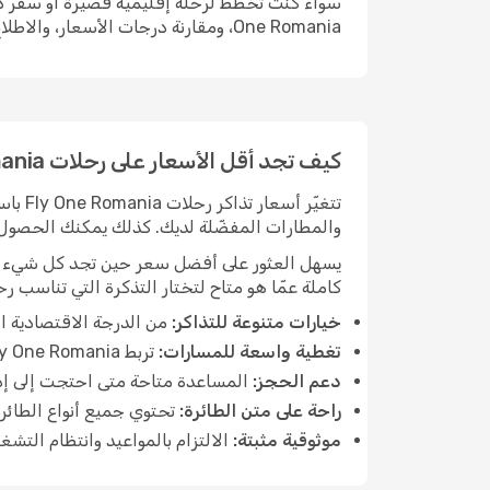
One Romania، ومقارنة درجات الأسعار، والاطلاع على تفاصيل كل تذكرة في مكان واحد، مما يسهّل عليك إيجاد العرض المناسب لرحلتك.
كيف تجد أقل الأسعار على رحلات Fly One Romania
تتغيّ
والمطارات المفضّلة لديك. كذلك يمكنك الحصول
كاملة عمّا هو متاح لتختار التذكرة التي تناسب ر
خيارات متنوعة للتذاكر:
من الدرجة الاقتصادية ال
تغطية واسعة للمسارات:
تربط Fly One Romania وجهات دولية كبرى ومراكز إقليمية، وتخضع المسارات للجداول الموسمية.
دعم الحجز:
المساعدة متاحة متى احتجت إلى إدا
راحة على متن الطائرة:
تحتوي جميع أنواع الطائر
موثوقية مثبتة:
الالتزام بالمواعيد وانتظام التش