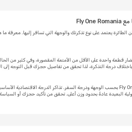
Fly O
Fly One  بإحضاره على متن الطائرة يعتمد على نوع تذكرتك والوجهة التي تسافر إليها.
Fly One Romani، يحق لك إحضار قطعة واحدة على الأقل من الأمتعة المقصورة، وفي كث
باختلاف درجة التذكرة، لذا تحقق من تفاصيل حجزك قبل التوجه إلى ال
تتفاوت بدلات الأمتعة المسجّلة مع Fly One Romania بحسب الوجهة ودرجة السفر. تذاكر الدر
ولية البعيدة عادةً بحدود وزن أعلى. تحقق من تأكيد حجزك أو السياسة