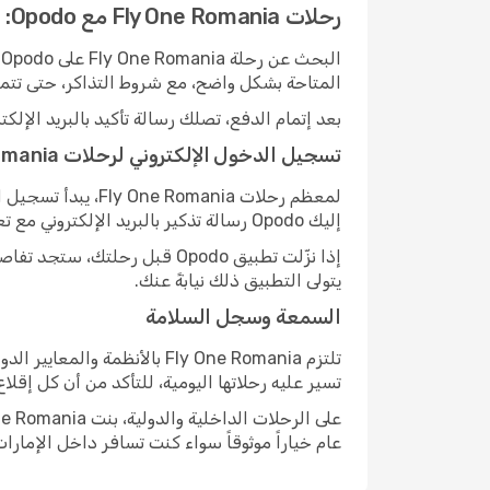
رحلات Fly One Romania مع Opodo: الحجز، تسجيل الدخول، والسلامة
ا
المتاحة بشكل واضح، مع شروط التذاكر، حتى تتمكن 
بعد إتمام الدفع، تصلك رسالة تأكيد بالبريد الإ
تسجيل الدخول الإلكتروني لرحلات Fly One Romania
إليك Opodo رسالة تذكير بالبريد الإلكتروني مع تعليمات خطوة بخطوة لإتمام تسجيل الدخول واختيار مقعدك دون أي تعقيد.
إذا نزّلت تطبيق Opodo قبل 
يتولى التطبيق ذلك نيابةً عنك.
السمعة وسجل السلامة
تلتزم Fly One Romania بالأ
تسير عليه رحلاتها اليومية، للتأكد من أن كل إقلا
عام خياراً موثوقاً سواء كنت تسافر داخل الإمارات