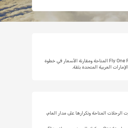
هل تفكر في السفر مع Fly One Romania في رحلتك القادمة؟ عبر Opodo، يمكنك البحث في جميع رحلات Fly One Romania المتاحة ومقارنة الأسعار في خطوة
إمارات العربية المتحدة بثقة.
م. تتفاوت الرحلات المتاحة وتكرارها على مدار العام،