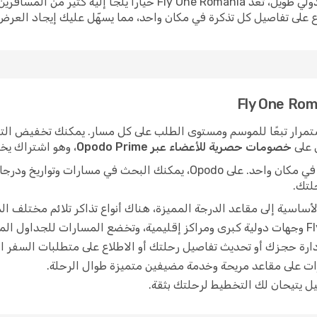
ر أسعار تذاكر رحلات Fly One Romania باستمرار تبعًا للموسم ومستوى الطلب على كل مسار. يمك
 على
خصومات حصرية للأعضاء عبر Opodo Prime
، وهو اشتراك يخف
يسهل العثور على أفضل سعر حين تجد كل شيء في مكان واحد. على Opodo، ي
حلتك.
أساسية إلى مقاعد الدرجة المميزة، هناك أنواع تذاكر تلائم مختلف الم
رة حجزك أو تحديث تفاصيل رحلتك أو الاطلاع على متطلبات السفر ال
ات على مقاعد مريحة وخدمة مضيفين متميزة طوال الرحلة.
غيل يتيحان لك التخطيط لرحلتك بثقة.