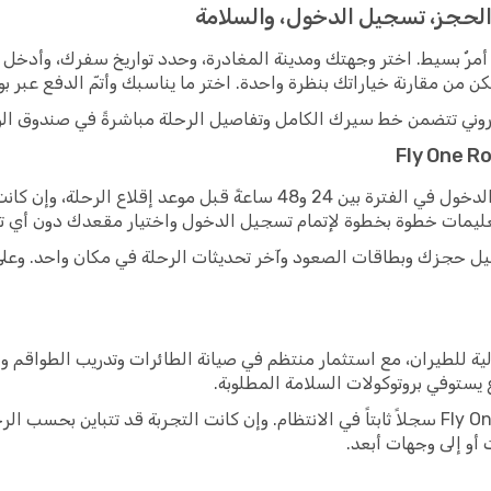
لبحث عن رحلة Fly One Romania على Opodo أمرٌ بسيط. اختر وجهتك ومدينة المغادرة، وحدد توار
من مقارنة خياراتك بنظرة واحدة. اختر ما يناسبك وأتمّ الدفع عبر بواب
لكتروني تتضمن خط سيرك الكامل وتفاصيل الرحلة مباشرةً في صندوق الو
لمعظم رحلات Fly One Romania، يبدأ تسجيل الدخول في الفترة بين 24 و48
رحلتك، ستجد تفاصيل حجزك وبطاقات الصعود وآخر تحديثات الرحلة في مكان واحد
نظمة والمعايير الدولية للطيران، مع استثمار منتظم في صيانة الطائرات وتدريب ا
ع يستوفي بروتوكولات السلامة المطلوبة.
على الرحلات الداخلية والدولية، بنت Fly One Romania سجلاً ثابتاً في الانتظام. وإن كانت التج
 أو إلى وجهات أبعد.