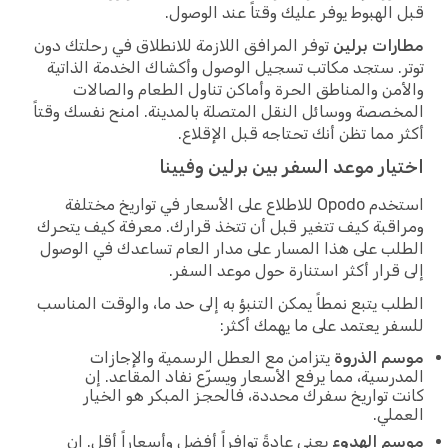
قبل الهبوط يوفر عليك وقتاً عند الوصول.
مطارات برلين
توفر المرافق اللازمة للانطلاق في رحلتك دون
توتر. ستجد مكاتب تسجيل الوصول وأكشاك الخدمة الذاتية
والأمن والمناطق الحرة وأماكن تناول الطعام والصالات
المخصصة ووسائل النقل المتصلة بالمدينة. امنح نفسك وقتاً
أكثر مما تظن أنك تحتاجه قبل الإقلاع.
اختيار موعد السفر بين برلين وفيينا
استخدم Opodo للاطلاع على الأسعار في تواريخ مختلفة
ومراقبة كيف تتغير قبل أن تتخذ قرارك. معرفة كيف يتحرك
الطلب على هذا المسار على مدار العام تساعدك في الوصول
إلى قرار أكثر استنارة حول موعد السفر.
الطلب يتبع نمطاً يمكن التنبؤ به إلى حد ما، والوقت المناسب
للسفر يعتمد على ما يهمك أكثر:
موسم الذروة
يتزامن مع العطل الرسمية والإجازات
المدرسية، مما يرفع الأسعار ويسرّع نفاد المقاعد. إن
كانت تواريخ سفرك محددة، فالحجز المبكر هو الخيار
العملي.
موسم الهدوء
يعني عادةً توافراً أفضل وأسعاراً أقل. إن