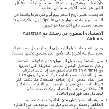
كان لديك مرونة في جدولك، فالسفر خارج أوقات الإقبال
الكبير هو الخيار الأوفر مالياً في الغالب.
قد يُحدث تغيير تاريخ السفر بيوم أو يومين فرقاً واضحاً في
السعر. مراجعة عدة تواريخ على Opodo قبل التأكيد طريقة
بسيطة لتجنب دفع أكثر مما هو ضروري.
الاستفادة القصوى من رحلتك مع Austrian
Airlines
بعض الفحوصات قبل التوجه إلى المطار تجعل يوم سفرك
يسير بسلاسة أكبر. إليك الأمور التي يستحق ترتيبها مسبقاً:
بدل الأمتعة وتسجيل الوصول:
تتفاوت قواعد الأمتعة
وخيارات تسجيل الوصول بحسب التعريفة التي اخترتها
مع Austrian Airlines. تحقق مما إذا كانت تذكرتك
تشمل الأمتعة المسجلة أو حقيبة الحمل اليدوي فقط
قبل إتمام الحجز، إذ إن إضافة الأمتعة لاحقاً تكلف أكثر
في الغالب. يفتح تسجيل الوصول عبر الإنترنت عادةً قبل
48 ساعة من موعد رحلتك، لذا يمكنك ضبط تذكير
للتعامل معه فور فتح النافذة.
ما يشمله الحجز على متن الطائرة:
يعتمد تصميم
المقاعد وخدمة الوجبات وخيارات الترفيه على نوع الطائرة