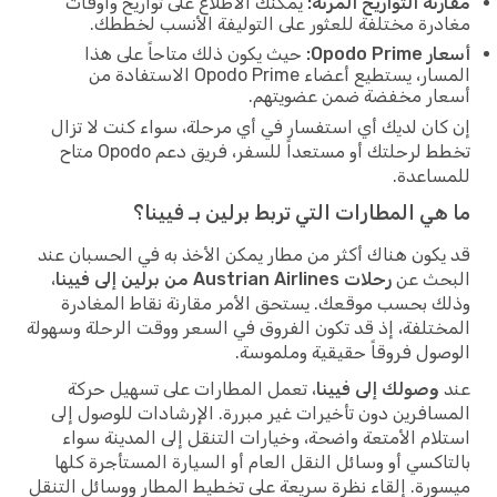
مقارنة التواريخ المرنة:
يمكنك الاطلاع على تواريخ وأوقات
مغادرة مختلفة للعثور على التوليفة الأنسب لخططك.
أسعار Opodo Prime:
حيث يكون ذلك متاحاً على هذا
المسار، يستطيع أعضاء Opodo Prime الاستفادة من
أسعار مخفضة ضمن عضويتهم.
إن كان لديك أي استفسار في أي مرحلة، سواء كنت لا تزال
تخطط لرحلتك أو مستعداً للسفر، فريق دعم Opodo متاح
للمساعدة.
ما هي المطارات التي تربط برلين بـ فيينا؟
قد يكون هناك أكثر من مطار يمكن الأخذ به في الحسبان عند
البحث عن
رحلات Austrian Airlines من برلين إلى فيينا
،
وذلك بحسب موقعك. يستحق الأمر مقارنة نقاط المغادرة
المختلفة، إذ قد تكون الفروق في السعر ووقت الرحلة وسهولة
الوصول فروقاً حقيقية وملموسة.
عند
وصولك إلى فيينا
، تعمل المطارات على تسهيل حركة
المسافرين دون تأخيرات غير مبررة. الإرشادات للوصول إلى
استلام الأمتعة واضحة، وخيارات التنقل إلى المدينة سواء
بالتاكسي أو وسائل النقل العام أو السيارة المستأجرة كلها
ميسورة. إلقاء نظرة سريعة على تخطيط المطار ووسائل التنقل