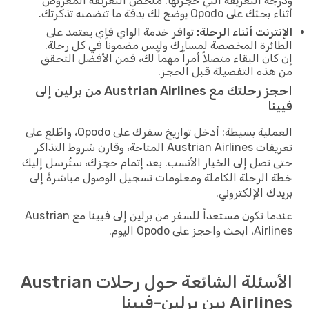
ودرجة التعريفة التي حجزتها. ملخص التعريفة المعروض
أثناء بحثك على Opodo يوضح لك بدقة ما تتضمنه تذكرتك.
الإنترنت أثناء الرحلة:
توافر خدمة الواي فاي يعتمد على
الطائرة المخصصة لمسارك وليس مضموناً في كل رحلة.
إن كان البقاء متصلاً أمراً مهماً لك، فمن الأفضل التحقق
من هذه التفصيلة قبل الحجز.
احجز رحلتك مع Austrian Airlines من برلين إلى
فيينا
العملية بسيطة: أدخل تواريخ سفرك على Opodo، واطّلع على
تعريفات Austrian Airlines المتاحة، وقارن شروط التذاكر
حتى تصل إلى الخيار الأنسب. بعد إتمام حجزك، ستُرسل إليك
خطة الرحلة الكاملة ومعلومات تسجيل الوصول مباشرةً إلى
بريدك الإلكتروني.
عندما تكون مستعداً للسفر من برلين إلى فيينا مع Austrian
Airlines، ابحث واحجز على Opodo اليوم.
الأسئلة الشائعة حول رحلات Austrian
Airlines بين برلين-فيينا