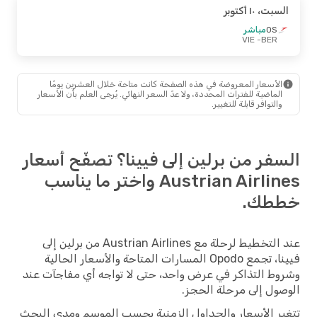
السبت، ١٠ أكتوبر
OS
مباشر
- VIE
BER
الأسعار المعروضة في هذه الصفحة كانت متاحة خلال العشرين يومًا
الماضية للفترات المحددة، ولا عدّ السعر النهائي. يُرجى العلم بأن الأسعار
والتوافر قابلة للتغيير.
السفر من برلين إلى فيينا؟ تصفّح أسعار
Austrian Airlines واختر ما يناسب
خططك.
عند التخطيط لرحلة مع Austrian Airlines من برلين إلى
فيينا، تجمع Opodo المسارات المتاحة والأسعار الحالية
وشروط التذاكر في عرض واحد، حتى لا تواجه أي مفاجآت عند
الوصول إلى مرحلة الحجز.
تتغير الأسعار والجداول الزمنية بحسب الموسم ومدى البحث