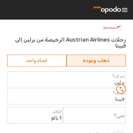
رحلات Austrian Airlines الرخيصة من برلين إلى
فيينا
ذهاب وعودة
اتجاه واحد
من أين؟
برلين
إلى أين؟
فيينا
الرُكاب
متى؟
1 بالغ