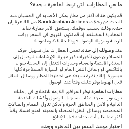
ما هي المطارات التي تربط القاهرة بـ جدة؟
قد يكون هناك أكثر من مطار يمكن الأخذ به في الحسبان عند
البحث عن
رحلات Saudi Arabian Airlines من القاهرة إلى
جدة
، وذلك بحسب موقعك. يستحق الأمر مقارنة نقاط
المغادرة المختلفة، إذ قد تكون الفروق في السعر ووقت
الرحلة وسهولة الوصول فروقاً حقيقية وملموسة.
عند
وصولك إلى جدة
، تعمل المطارات على تسهيل حركة
المسافرين دون تأخيرات غير مبررة. الإرشادات للوصول إلى
استلام الأمتعة واضحة، وخيارات التنقل إلى المدينة سواء
بالتاكسي أو وسائل النقل العام أو السيارة المستأجرة كلها
ميسورة. إلقاء نظرة سريعة على تخطيط المطار ووسائل التنقل
قبل الهبوط يوفر عليك وقتاً عند الوصول.
مطارات القاهرة
توفر المرافق اللازمة للانطلاق في رحلتك
دون توتر. ستجد مكاتب تسجيل الوصول وأكشاك الخدمة
الذاتية والأمن والمناطق الحرة وأماكن تناول الطعام والصالات
المخصصة ووسائل النقل المتصلة بالمدينة. امنح نفسك وقتاً
أكثر مما تظن أنك تحتاجه قبل الإقلاع.
اختيار موعد السفر بين القاهرة وجدة