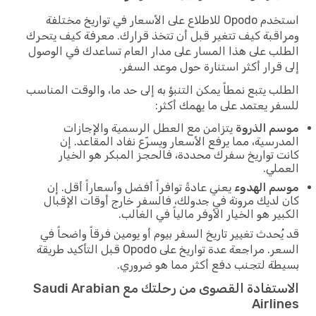
استخدم Opodo للاطلاع على الأسعار في تواريخ مختلفة
ومراقبة كيف تتغير قبل أن تتخذ قرارك. معرفة كيف يتحرك
الطلب على هذا المسار على مدار العام تساعدك في الوصول
إلى قرار أكثر استنارة حول موعد السفر.
الطلب يتبع نمطاً يمكن التنبؤ به إلى حد ما، والوقت المناسب
للسفر يعتمد على ما يهمك أكثر:
موسم الذروة
يتزامن مع العطل الرسمية والإجازات
المدرسية، مما يرفع الأسعار ويسرّع نفاد المقاعد. إن
كانت تواريخ سفرك محددة، فالحجز المبكر هو الخيار
العملي.
موسم الهدوء
يعني عادةً توافراً أفضل وأسعاراً أقل. إن
كان لديك مرونة في جدولك، فالسفر خارج أوقات الإقبال
الكبير هو الخيار الأوفر مالياً في الغالب.
قد يُحدث تغيير تاريخ السفر بيوم أو يومين فرقاً واضحاً في
السعر. مراجعة عدة تواريخ على Opodo قبل التأكيد طريقة
بسيطة لتجنب دفع أكثر مما هو ضروري.
الاستفادة القصوى من رحلتك مع Saudi Arabian
Airlines