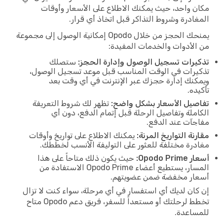
مكان واحد، حيث يمكنك الاطلاع على الأسعار وأوقات
المغادرة وشروط التذاكر قبل اتخاذ أي قرار.
يمنحك الحجز من خلال Opodo إمكانية الوصول إلى مجموعة
من الأدوات والخدمات المفيدة:
تذكيرات تسجيل الوصول وإدارة الحجز:
ستصلك
تذكيرات في الوقت المناسب قبل موعد تسجيل الوصول،
ويمكنك إدارة حجزك عبر الإنترنت في أي وقت بعد
تأكيده.
تفاصيل الأسعار بشكل واضح:
تظهر لك شروط التعريفة
الكاملة وتفاصيل الرحلة قبل إتمام الدفع، دون أي
مفاجآت عند الدفع.
مقارنة التواريخ المرنة:
يمكنك الاطلاع على تواريخ وأوقات
مغادرة مختلفة للعثور على التوليفة الأنسب لخططك.
أسعار Opodo Prime:
حيث يكون ذلك متاحاً على هذا
المسار، يستطيع أعضاء Opodo Prime الاستفادة من
أسعار مخفضة ضمن عضويتهم.
إن كان لديك أي استفسار في أي مرحلة، سواء كنت لا تزال
تخطط لرحلتك أو مستعداً للسفر، فريق دعم Opodo متاح
للمساعدة.