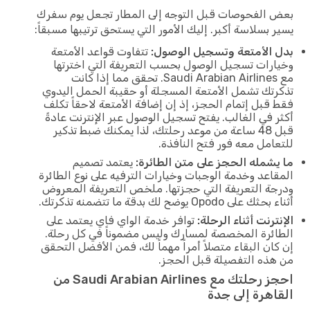
بعض الفحوصات قبل التوجه إلى المطار تجعل يوم سفرك
يسير بسلاسة أكبر. إليك الأمور التي يستحق ترتيبها مسبقاً:
بدل الأمتعة وتسجيل الوصول:
تتفاوت قواعد الأمتعة
وخيارات تسجيل الوصول بحسب التعريفة التي اخترتها
مع Saudi Arabian Airlines. تحقق مما إذا كانت
تذكرتك تشمل الأمتعة المسجلة أو حقيبة الحمل اليدوي
فقط قبل إتمام الحجز، إذ إن إضافة الأمتعة لاحقاً تكلف
أكثر في الغالب. يفتح تسجيل الوصول عبر الإنترنت عادةً
قبل 48 ساعة من موعد رحلتك، لذا يمكنك ضبط تذكير
للتعامل معه فور فتح النافذة.
ما يشمله الحجز على متن الطائرة:
يعتمد تصميم
المقاعد وخدمة الوجبات وخيارات الترفيه على نوع الطائرة
ودرجة التعريفة التي حجزتها. ملخص التعريفة المعروض
أثناء بحثك على Opodo يوضح لك بدقة ما تتضمنه تذكرتك.
الإنترنت أثناء الرحلة:
توافر خدمة الواي فاي يعتمد على
الطائرة المخصصة لمسارك وليس مضموناً في كل رحلة.
إن كان البقاء متصلاً أمراً مهماً لك، فمن الأفضل التحقق
من هذه التفصيلة قبل الحجز.
احجز رحلتك مع Saudi Arabian Airlines من
القاهرة إلى جدة