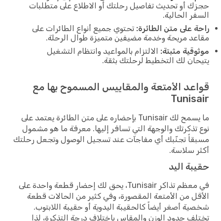
حجزك أو تحديث تفاصيل رحلتك أو الاطلاع على متطلبات
السفر الحالية.
راحة على متن الطائرة:
تحتوي جميع أنواع الطائرات على
مقاعد مريحة وخدمة مضيفين متميزة طوال الرحلة.
موثوقية مثبتة:
الالتزام بالمواعيد وانتظام التشغيل
يتيحان لك التخطيط لرحلتك بثقة.
قواعد الأمتعة والمقاييس المسموح بها مع
Tunisair
ما يسمح لك Tunisair بإحضاره على متن الطائرة يعتمد على
نوع تذكرتك والوجهة التي تسافر إليها. معرفة ما هو مشمول
مسبقاً تجنّبك أي مفاجآت عند تسجيل الوصول وتجعل رحلتك
أكثر سلاسة.
حقيبة اليد
في معظم تذاكر Tunisair، يحق لك إحضار قطعة واحدة على
الأقل من الأمتعة المقصورة، وفي كثير من الحالات قطعة
شخصية أصغر أيضاً كالحقيبة اليدوية أو حقيبة اللابتوب.
تختلف حدود الوزن والمقاس باختلاف درجة التذكرة، لذا