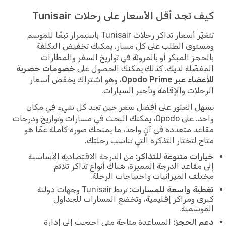
كيف تجد أقل الأسعار على رحلات Tunisair
تتغيّر أسعار تذاكر رحلات Tunisair باستمرار تبعًا للموسم
ومستوى الطلب على كل مسار. يمكنك تخفيض التكلفة
بالحجز المبكر أو بالمرونة في تواريخ السفر والمطارات
المفضّلة لديك. كذلك يمكنك الحصول على
خصومات حصرية
للأعضاء عبر Opodo Prime
، وهو اشتراك يخفّض أسعار
الرحلات والإقامة وتأجير السيارات.
يسهل العثور على أفضل سعر حين تجد كل شيء في مكان
واحد. على Opodo، يمكنك البحث في مسارات وتواريخ ودرجات
مقاعد متعددة في آنٍ واحد، ما يمنحك صورة كاملة عمّا هو
متاح لتختار التذكرة التي تناسب رحلتك.
خيارات متنوعة للتذاكر:
من الدرجة الاقتصادية الأساسية
إلى مقاعد الدرجة المميزة، هناك أنواع تذاكر تلائم
مختلف الميزانيات واحتياجات الرحلة.
تغطية واسعة للمسارات:
تربط Tunisair وجهات دولية
كبرى ومراكز إقليمية، وتخضع المسارات للجداول
الموسمية.
دعم الحجز:
المساعدة متاحة متى احتجت إلى إدارة