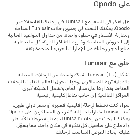
على Opodo
هل تفكر في السفر مع Tunisair في رحلتك القادمة؟ عبر
Opodo، يمكنك البحث في جميع رحلات Tunisair المتاحة
ومقارنة الأسعار في خطوة واحدة. من جداول المواعيد الحالية
إلى العروض المناسبة وشروط التذاكر المرنة، كل ما تحتاجه
متاح لحجز رحلتك من الإمارات العربية المتحدة بثقة.
حلّق مع Tunisair
تشغّل Tunisair (TU) شبكة واسعة من الرحلات المحلية
والدولية تربط المسافرين بوجهات حول العالم. تتفاوت الرحلات
المتاحة وتكرارها على مدار العام، وتشمل الشبكة كبرى
المراكز العالمية إلى جانب نقاط إقليمية رئيسية.
سواء كنت تخطط لرحلة إقليمية قصيرة أو سفر دولي طويل،
تُعدّ Tunisair خياراً يلجأ إليه كثير من المسافرين. على Opodo،
يمكنك البحث عن رحلات Tunisair، ومقارنة درجات الأسعار،
والاطلاع على تفاصيل كل تذكرة في مكان واحد، مما يسهّل
عليك إيجاد العرض المناسب لرحلتك.