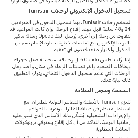
خط سيرك الكامل وتفاصيل الرحلة مباشرةً في صندوق الوارد.
تسجيل الدخول الإلكتروني لرحلات Tunisair
لمعظم رحلات Tunisair، يبدأ تسجيل الدخول في الفترة بين
24 و48 ساعةً قبل موعد إقلاع الرحلة، وإن كانت المواعيد قد
تتفاوت من رحلة إلى أخرى. يُرسل إليك Opodo رسالة تذكير
بالبريد الإلكتروني مع تعليمات خطوة بخطوة لإتمام تسجيل
الدخول واختيار مقعدك دون أي تعقيد.
إذا نزّلت تطبيق Opodo قبل رحلتك، ستجد تفاصيل حجزك
وبطاقات الصعود وآخر تحديثات الرحلة في مكان واحد. وعلى
الرحلات التي تدعم تسجيل الدخول التلقائي، يتولى التطبيق
ذلك نيابةً عنك.
السمعة وسجل السلامة
تلتزم Tunisair بالأنظمة والمعايير الدولية للطيران، مع
استثمار منتظم في صيانة الطائرات وتدريب الطواقم
والإجراءات التشغيلية. يُشكّل ذلك الأساس الذي تسير عليه
رحلاتها اليومية، للتأكد من أن كل إقلاع يستوفي بروتوكولات
السلامة المطلوبة.