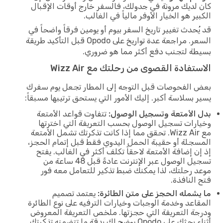
كان لديك مرونة في جدولك، فالسفر خارج أوقات الإقبال
الكبير هو الخيار الأوفر مالياً في الغالب.
قد يُحدث تغيير تاريخ السفر بيوم أو يومين فرقاً واضحاً في
السعر. مراجعة عدة تواريخ على Opodo قبل التأكيد طريقة
بسيطة لتجنب دفع أكثر مما هو ضروري.
الاستفادة القصوى من رحلتك مع Wizz Air
بعض الفحوصات قبل التوجه إلى المطار تجعل يوم سفرك
يسير بسلاسة أكبر. إليك الأمور التي يستحق ترتيبها مسبقاً:
بدل الأمتعة وتسجيل الوصول:
تتفاوت قواعد الأمتعة
وخيارات تسجيل الوصول بحسب التعريفة التي اخترتها
مع Wizz Air. تحقق مما إذا كانت تذكرتك تشمل الأمتعة
المسجلة أو حقيبة الحمل اليدوي فقط قبل إتمام الحجز،
إذ إن إضافة الأمتعة لاحقاً تكلف أكثر في الغالب. يفتح
تسجيل الوصول عبر الإنترنت عادةً قبل 48 ساعة من
موعد رحلتك، لذا يمكنك ضبط تذكير للتعامل معه فور
فتح النافذة.
ما يشمله الحجز على متن الطائرة:
يعتمد تصميم
المقاعد وخدمة الوجبات وخيارات الترفيه على نوع الطائرة
ودرجة التعريفة التي حجزتها. ملخص التعريفة المعروض
أثناء بحثك على Opodo يوضح لك بدقة ما تتضمنه تذكرتك.