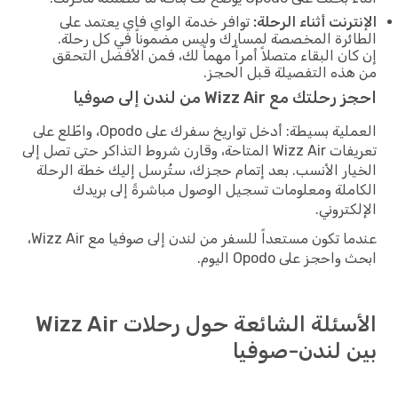
الإنترنت أثناء الرحلة:
توافر خدمة الواي فاي يعتمد على
الطائرة المخصصة لمسارك وليس مضموناً في كل رحلة.
إن كان البقاء متصلاً أمراً مهماً لك، فمن الأفضل التحقق
من هذه التفصيلة قبل الحجز.
احجز رحلتك مع Wizz Air من لندن إلى صوفيا
العملية بسيطة: أدخل تواريخ سفرك على Opodo، واطّلع على
تعريفات Wizz Air المتاحة، وقارن شروط التذاكر حتى تصل إلى
الخيار الأنسب. بعد إتمام حجزك، ستُرسل إليك خطة الرحلة
الكاملة ومعلومات تسجيل الوصول مباشرةً إلى بريدك
الإلكتروني.
عندما تكون مستعداً للسفر من لندن إلى صوفيا مع Wizz Air،
ابحث واحجز على Opodo اليوم.
الأسئلة الشائعة حول رحلات Wizz Air
بين لندن-صوفيا