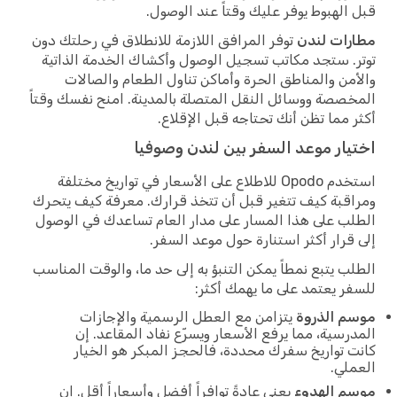
قبل الهبوط يوفر عليك وقتاً عند الوصول.
مطارات لندن
توفر المرافق اللازمة للانطلاق في رحلتك دون
توتر. ستجد مكاتب تسجيل الوصول وأكشاك الخدمة الذاتية
والأمن والمناطق الحرة وأماكن تناول الطعام والصالات
المخصصة ووسائل النقل المتصلة بالمدينة. امنح نفسك وقتاً
أكثر مما تظن أنك تحتاجه قبل الإقلاع.
اختيار موعد السفر بين لندن وصوفيا
استخدم Opodo للاطلاع على الأسعار في تواريخ مختلفة
ومراقبة كيف تتغير قبل أن تتخذ قرارك. معرفة كيف يتحرك
الطلب على هذا المسار على مدار العام تساعدك في الوصول
إلى قرار أكثر استنارة حول موعد السفر.
الطلب يتبع نمطاً يمكن التنبؤ به إلى حد ما، والوقت المناسب
للسفر يعتمد على ما يهمك أكثر:
موسم الذروة
يتزامن مع العطل الرسمية والإجازات
المدرسية، مما يرفع الأسعار ويسرّع نفاد المقاعد. إن
كانت تواريخ سفرك محددة، فالحجز المبكر هو الخيار
العملي.
موسم الهدوء
يعني عادةً توافراً أفضل وأسعاراً أقل. إن