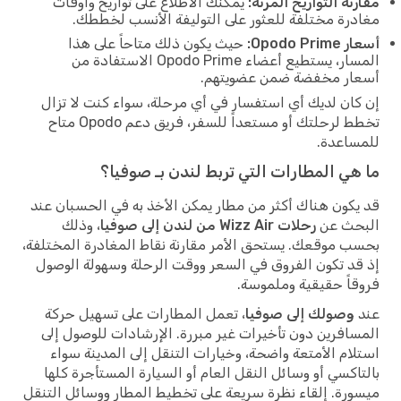
مقارنة التواريخ المرنة:
يمكنك الاطلاع على تواريخ وأوقات
مغادرة مختلفة للعثور على التوليفة الأنسب لخططك.
أسعار Opodo Prime:
حيث يكون ذلك متاحاً على هذا
المسار، يستطيع أعضاء Opodo Prime الاستفادة من
أسعار مخفضة ضمن عضويتهم.
إن كان لديك أي استفسار في أي مرحلة، سواء كنت لا تزال
تخطط لرحلتك أو مستعداً للسفر، فريق دعم Opodo متاح
للمساعدة.
ما هي المطارات التي تربط لندن بـ صوفيا؟
قد يكون هناك أكثر من مطار يمكن الأخذ به في الحسبان عند
البحث عن
رحلات Wizz Air من لندن إلى صوفيا
، وذلك
بحسب موقعك. يستحق الأمر مقارنة نقاط المغادرة المختلفة،
إذ قد تكون الفروق في السعر ووقت الرحلة وسهولة الوصول
فروقاً حقيقية وملموسة.
عند
وصولك إلى صوفيا
، تعمل المطارات على تسهيل حركة
المسافرين دون تأخيرات غير مبررة. الإرشادات للوصول إلى
استلام الأمتعة واضحة، وخيارات التنقل إلى المدينة سواء
بالتاكسي أو وسائل النقل العام أو السيارة المستأجرة كلها
ميسورة. إلقاء نظرة سريعة على تخطيط المطار ووسائل التنقل