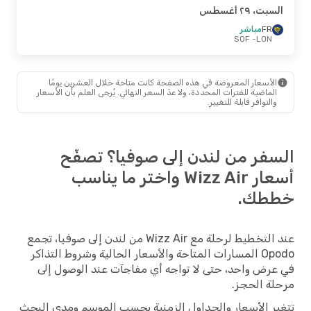
السبت، ٢٩ أغسطس
FR
مباشر
- SOF
LON
الأسعار المعروضة في هذه الصفحة كانت متاحة خلال العشرين يومًا
الماضية للفترات المحددة، ولا عدّ السعر النهائي. يُرجى العلم بأن الأسعار
والتوافر قابلة للتغيير.
السفر من لندن إلى صوفيا؟ تصفّح
أسعار Wizz Air واختر ما يناسب
خططك.
عند التخطيط لرحلة مع Wizz Air من لندن إلى صوفيا، تجمع
Opodo المسارات المتاحة والأسعار الحالية وشروط التذاكر
في عرض واحد، حتى لا تواجه أي مفاجآت عند الوصول إلى
مرحلة الحجز.
تتغير الأسعار والجداول الزمنية بحسب الموسم ومدى البحث