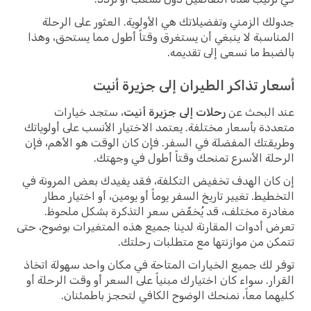
جدولك الزمني وتفضيلاتك هي الأولوية. العثور على الرحلة
المناسبة لا ينبغي أن يستغرق وقتاً أطول مما يستحق، وهذا
بالضبط ما نسعى إلى تقديمه.
أسعار تذاكر الطيران إلى جزيرة أنيت
عند البحث عن
رحلات إلى جزيرة أنيت
، ستجد خيارات
متعددة بأسعار مختلفة. يعتمد الاختيار الأنسب على أولوياتك
وطريقتك المفضلة في السفر. فإن كان الوقت هو الأهم، فإن
الرحلة الأسرع تمنحك وقتاً أطول في وجهتك.
إن كان الهدف تخفيض التكلفة، فقد يفيدك بعض المرونة في
التخطيط. تغيير تاريخ السفر يوماً أو يومين، أو اختيار مطار
مغادرة مختلف، قد يُخفّض سعر التذكرة بشكل ملحوظ.
تعرض أدوات المقارنة لدينا جميع هذه المتغيرات بوضوح، حتى
تتمكن من موازنتها مع متطلبات رحلتك.
توفر لك جميع الخيارات المتاحة في مكان واحد سهولة اتخاذ
القرار. سواء كان اختيارك مبنياً على السعر أو وقت الرحلة أو
كليهما معاً، نمنحك الوضوح الكافي لتحجز باطمئنان.