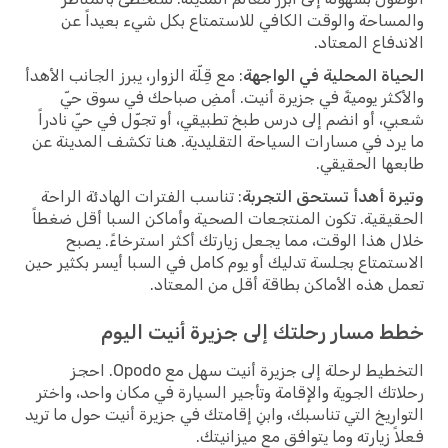
والمساحة والوقت الكافي للاستمتاع بكل شيء بعيداً عن
الاندفاع المعتاد.
الحياة المحلية في الواجهة
: مع قِلّة الزوار، يبرز الجانب الأهدأ
والأكثر يوميةً في جزيرة أنيت. أمضِ صباحك في سوق حيّ
شعبي، أو انضم إلى درس طبخ تطبيقي، أو تجوّل في حيّ نادراً
ما يرد في مسارات السياحة التقليدية. هنا تكشف المدينة عن
طابعها الحقيقي.
وتيرة أهدأ تستحق التجربة
: تناسب الفترات الهادئة الراحة
الحقيقية. تكون المنتجعات الصحية وأماكن السبا أقل ضغطاً
خلال هذا الوقت، مما يجعل زيارتك أكثر استرخاءً. يصبح
الاستمتاع بجلسة تدليك أو يوم كامل في السبا أيسر بكثير حين
تعمل هذه الأماكن بطاقة أقل من المعتاد.
خطط مسار رحلتك إلى جزيرة أنيت اليوم
التخطيط لرحلة إلى جزيرة أنيت سهل مع Opodo. احجز
رحلاتك الجوية والإقامة وتأجير السيارة في مكان واحد، واختر
التواريخ التي تناسبك، وابنِ إقامتك في جزيرة أنيت حول ما تريد
فعلاً زيارته وما يتوافق مع ميزانيتك.