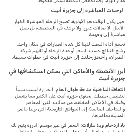
مدار اليوم، وقد تخفض التكلفة بشكل ملحوظ.
الرحلات المباشرة إلى جزيرة أنيت
حين يكون الوقت هو الأولوية، تصبح الرحلة المباشرة الخيار
الأمثل. لا صالات عبور، ولا توقف في المنتصف، بل تصل
مباشرةً إلى وجهتك.
تجمع أداة البحث لدينا كل هذه الخيارات في مكان واحد.
رشّح النتائج حسب السعر أو مدة الرحلة أو تقييم شركة
الطيران، و
احجز رحلتك إلى جزيرة أنيت
في خطوات بسيطة.
أبرز الأنشطة والأماكن التي يمكن استكشافها في
جزيرة أنيت
الثقافة الداخلية متاحة طوال العام
: الحرارة ليست سبباً
لتقليص خططك. تحتوي جزيرة أنيت على الكثير مما يشغل
وقتك في الأماكن المغلقة، من صالات الفن المعاصر
والمتاحف العالمية إلى المواقع التاريخية التي تربط ماضي
المدينة بحاضرها.
بلا ازدحام وبلا تنازلات
: السفر في غير موسم الذروة يتيح لك
الوصول بسهولة إلى أبرز معالم المدينة. ستحظى بالمناظر