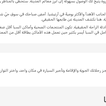
وة يتيح لك الوصول بسهولة إلى أبرز معالم المدينة. ستحظى بالمناظر
برز الجانب الأهدأ والأكثر يوميةً في أرتيشيا. أمضِ صباحك في سوق حيّ 
ية. هنا تكشف المدينة عن طابعها الحقيقي.
ادئة الراحة الحقيقية. تكون المنتجعات الصحية وأماكن السبا أقل ضغط
امل في السبا أيسر بكثير حين تعمل هذه الأماكن بطاقة أقل من المعتا
ط لرحلة إلى أرتيشيا سهل مع Opodo. احجز رحلاتك الجوية والإقامة وتأجير السيارة في مكان واح