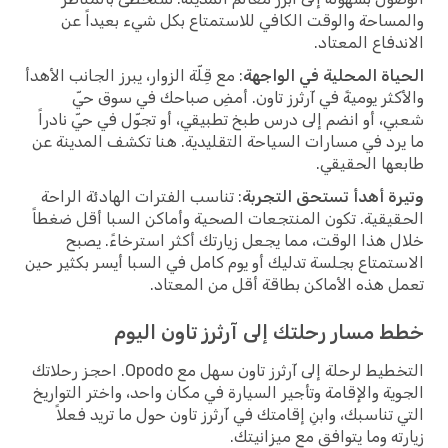
والمساحة والوقت الكافي للاستمتاع بكل شيء بعيداً عن
الاندفاع المعتاد.
الحياة المحلية في الواجهة
: مع قِلّة الزوار، يبرز الجانب الأهدأ
والأكثر يوميةً في آرثرز تاون. أمضِ صباحك في سوق حيّ
شعبي، أو انضم إلى درس طبخ تطبيقي، أو تجوّل في حيّ نادراً
ما يرد في مسارات السياحة التقليدية. هنا تكشف المدينة عن
طابعها الحقيقي.
وتيرة أهدأ تستحق التجربة
: تناسب الفترات الهادئة الراحة
الحقيقية. تكون المنتجعات الصحية وأماكن السبا أقل ضغطاً
خلال هذا الوقت، مما يجعل زيارتك أكثر استرخاءً. يصبح
الاستمتاع بجلسة تدليك أو يوم كامل في السبا أيسر بكثير حين
تعمل هذه الأماكن بطاقة أقل من المعتاد.
خطط مسار رحلتك إلى آرثرز تاون اليوم
التخطيط لرحلة إلى آرثرز تاون سهل مع Opodo. احجز رحلاتك
الجوية والإقامة وتأجير السيارة في مكان واحد، واختر التواريخ
التي تناسبك، وابنِ إقامتك في آرثرز تاون حول ما تريد فعلاً
زيارته وما يتوافق مع ميزانيتك.