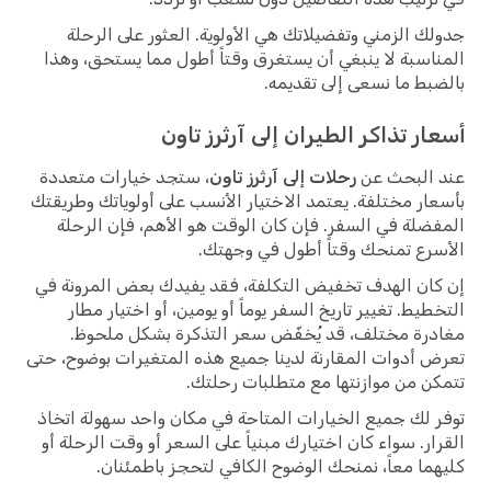
جدولك الزمني وتفضيلاتك هي الأولوية. العثور على الرحلة
المناسبة لا ينبغي أن يستغرق وقتاً أطول مما يستحق، وهذا
بالضبط ما نسعى إلى تقديمه.
أسعار تذاكر الطيران إلى آرثرز تاون
عند البحث عن
رحلات إلى آرثرز تاون
، ستجد خيارات متعددة
بأسعار مختلفة. يعتمد الاختيار الأنسب على أولوياتك وطريقتك
المفضلة في السفر. فإن كان الوقت هو الأهم، فإن الرحلة
الأسرع تمنحك وقتاً أطول في وجهتك.
إن كان الهدف تخفيض التكلفة، فقد يفيدك بعض المرونة في
التخطيط. تغيير تاريخ السفر يوماً أو يومين، أو اختيار مطار
مغادرة مختلف، قد يُخفّض سعر التذكرة بشكل ملحوظ.
تعرض أدوات المقارنة لدينا جميع هذه المتغيرات بوضوح، حتى
تتمكن من موازنتها مع متطلبات رحلتك.
توفر لك جميع الخيارات المتاحة في مكان واحد سهولة اتخاذ
القرار. سواء كان اختيارك مبنياً على السعر أو وقت الرحلة أو
كليهما معاً، نمنحك الوضوح الكافي لتحجز باطمئنان.