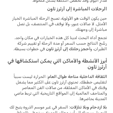
مدار اليوم، وقد تخفض التكلفة بشكل ملحوظ.
الرحلات المباشرة إلى آرثرز تاون
حين يكون الوقت هو الأولوية، تصبح الرحلة المباشرة الخيار
الأمثل. لا صالات عبور، ولا توقف في المنتصف، بل تصل
مباشرةً إلى وجهتك.
تجمع أداة البحث لدينا كل هذه الخيارات في مكان واحد.
رشّح النتائج حسب السعر أو مدة الرحلة أو تقييم شركة
الطيران، و
احجز رحلتك إلى آرثرز تاون
في خطوات بسيطة.
أبرز الأنشطة والأماكن التي يمكن استكشافها في
آرثرز تاون
الثقافة الداخلية متاحة طوال العام
: الحرارة ليست سبباً
لتقليص خططك. تحتوي آرثرز تاون على الكثير مما يشغل
وقتك في الأماكن المغلقة، من صالات الفن المعاصر
والمتاحف العالمية إلى المواقع التاريخية التي تربط ماضي
المدينة بحاضرها.
بلا ازدحام وبلا تنازلات
: السفر في غير موسم الذروة يتيح لك
الوصول بسهولة إلى أبرز معالم المدينة. ستحظى بالمناظر