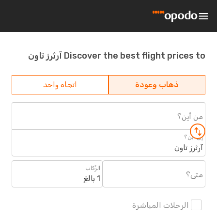
Discover the best flight prices to آرثرز تاون
ذهاب وعودة
اتجاه واحد
من أين؟
إلى أين؟
آرثرز تاون
الرُكاب
متى؟
1 بالغ
الرحلات المباشرة