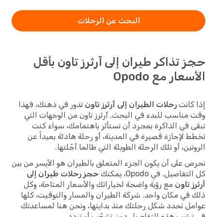
البحث عن الرحلات
حجز تذاكر طيران إلى آرثرز تاون بأقل
الأسعار مع Opodo
إذا كانت
رحلات الطيران إلى آرثرز تاون
تدور في ذهنك، فهذا
وقت مناسب للبدء في البحث. آرثرز تاون من الوجهات التي
تبقى في الذاكرة بمجرد أن تستأثر باهتمامك، سواء كنت
تخطط لإجازة قصيرة في المدينة، أو رحلة هادئة بعيداً عن
الروتين، أو تلك الرحلة الطويلة التي طالما أجّلتها.
نحرص على أن يكون الجزء المتعلق بالطيران هو الأيسر من بين
كل التفاصيل. في Opodo، يمكنك
حجز رحلات طيران إلى
آرثرز تاون
مع رؤية واضحة لخياراتك والأسعار المتاحة، وكل
ذلك في مكان واحد. شركة الطيران والمسار والتوقيت، كلها
عوامل تحدد شكل رحلتك منذ بدايتها، ونحن هنا لمساعدتك
في ترتيب هذه التفاصيل دون تشعّب أو تردد.