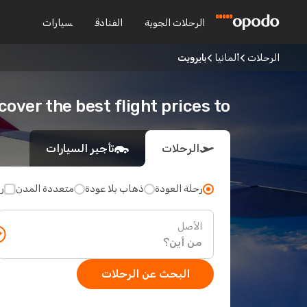
الرحلات الجوية
الفنادق
سيارات
الرحلات
ألمانيا
بايرويت
Discover the best flight prices to باي
الرحلات
تأجير السيارات
رحلة العودة
ذهاب بلا عودة
متعددة المدن
ر
الأصل
البحث عن الرحلات