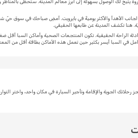
وة يتيح لك الوصول بسهولة إلى أبرز معالم المدينة. ستحظى بالمناظر
برز الجانب الأهدأ والأكثر يوميةً في بايرويت. أمضِ صباحك في سوق حيّ 
ية. هنا تكشف المدينة عن طابعها الحقيقي.
ادئة الراحة الحقيقية. تكون المنتجعات الصحية وأماكن السبا أقل ضغط
امل في السبا أيسر بكثير حين تعمل هذه الأماكن بطاقة أقل من المعتا
ط لرحلة إلى بايرويت سهل مع Opodo. احجز رحلاتك الجوية والإقامة وتأجير السيارة في مكان واح
ت