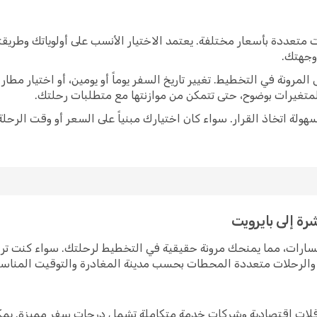
 متعددة بأسعار مختلفة. يعتمد الاختيار الأنسب على أولوياتك وطري
 وجهتك.
رونة في التخطيط. تغيير تاريخ السفر يوماً أو يومين، أو اختيار مط
متغيرات بوضوح، حتى تتمكن من موازنتها مع متطلبات رحلتك.
ولة اتخاذ القرار. سواء كان اختيارك مبنياً على السعر أو وقت الرحلة
رة إلى بايرويت
لمسارات، مما يمنحك مرونة حقيقية في التخطيط لرحلتك. سواء كنت ت
رة والرحلات متعددة المحطات بحسب مدينة المغادرة والتوقيت المناس
 ناقلات اقتصادية وشركات خدمة متكاملة تشمل درجات سفر مميزة. يمك