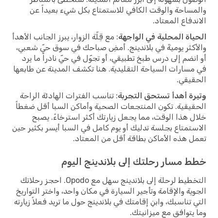
والمساحة والوقت الكافي للاستمتاع بكل شيء بعيداً عن
الاندفاع المعتاد.
الحياة المحلية في الواجهة
: مع قِلّة الزوار، يبرز الجانب الأهدأ
والأكثر يوميةً في بلاندينج. أمضِ صباحك في سوق حيّ شعبي،
أو انضم إلى درس طبخ تطبيقي، أو تجوّل في حيّ نادراً ما يرد
في مسارات السياحة التقليدية. هنا تكشف المدينة عن طابعها
الحقيقي.
وتيرة أهدأ تستحق التجربة
: تناسب الفترات الهادئة الراحة
الحقيقية. تكون المنتجعات الصحية وأماكن السبا أقل ضغطاً
خلال هذا الوقت، مما يجعل زيارتك أكثر استرخاءً. يصبح
الاستمتاع بجلسة تدليك أو يوم كامل في السبا أيسر بكثير حين
تعمل هذه الأماكن بطاقة أقل من المعتاد.
خطط مسار رحلتك إلى بلاندينج اليوم
التخطيط لرحلة إلى بلاندينج سهل مع Opodo. احجز رحلاتك
الجوية والإقامة وتأجير السيارة في مكان واحد، واختر التواريخ
التي تناسبك، وابنِ إقامتك في بلاندينج حول ما تريد فعلاً زيارته
وما يتوافق مع ميزانيتك.