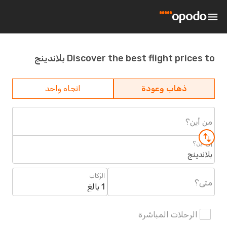
Discover the best flight prices to بلاندينج
ذهاب وعودة
اتجاه واحد
من أين؟
إلى أين؟
بلاندينج
الرُكاب
متى؟
1 بالغ
الرحلات المباشرة