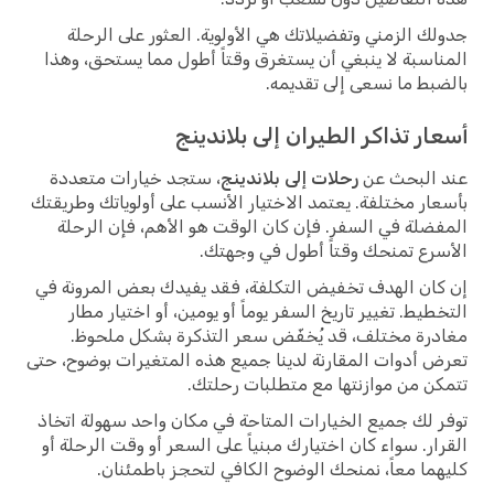
جدولك الزمني وتفضيلاتك هي الأولوية. العثور على الرحلة
المناسبة لا ينبغي أن يستغرق وقتاً أطول مما يستحق، وهذا
بالضبط ما نسعى إلى تقديمه.
أسعار تذاكر الطيران إلى بلاندينج
عند البحث عن
رحلات إلى بلاندينج
، ستجد خيارات متعددة
بأسعار مختلفة. يعتمد الاختيار الأنسب على أولوياتك وطريقتك
المفضلة في السفر. فإن كان الوقت هو الأهم، فإن الرحلة
الأسرع تمنحك وقتاً أطول في وجهتك.
إن كان الهدف تخفيض التكلفة، فقد يفيدك بعض المرونة في
التخطيط. تغيير تاريخ السفر يوماً أو يومين، أو اختيار مطار
مغادرة مختلف، قد يُخفّض سعر التذكرة بشكل ملحوظ.
تعرض أدوات المقارنة لدينا جميع هذه المتغيرات بوضوح، حتى
تتمكن من موازنتها مع متطلبات رحلتك.
توفر لك جميع الخيارات المتاحة في مكان واحد سهولة اتخاذ
القرار. سواء كان اختيارك مبنياً على السعر أو وقت الرحلة أو
كليهما معاً، نمنحك الوضوح الكافي لتحجز باطمئنان.