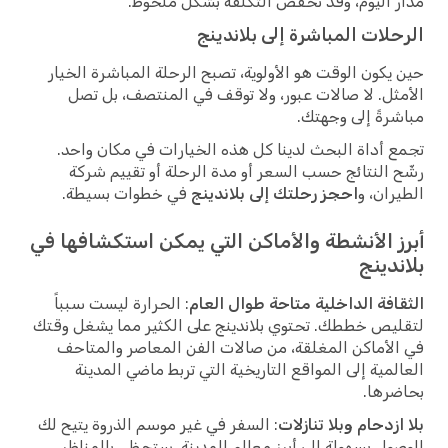
مدار اليوم، وقد تخفض التكلفة بشكل ملحوظ.
الرحلات المباشرة إلى بلاندينج
حين يكون الوقت هو الأولوية، تصبح الرحلة المباشرة الخيار
الأمثل. لا صالات عبور، ولا توقف في المنتصف، بل تصل
مباشرةً إلى وجهتك.
تجمع أداة البحث لدينا كل هذه الخيارات في مكان واحد.
رشّح النتائج حسب السعر أو مدة الرحلة أو تقييم شركة
الطيران، و
احجز رحلتك إلى بلاندينج
في خطوات بسيطة.
أبرز الأنشطة والأماكن التي يمكن استكشافها في
بلاندينج
الثقافة الداخلية متاحة طوال العام
: الحرارة ليست سبباً
لتقليص خططك. تحتوي بلاندينج على الكثير مما يشغل وقتك
في الأماكن المغلقة، من صالات الفن المعاصر والمتاحف
العالمية إلى المواقع التاريخية التي تربط ماضي المدينة
بحاضرها.
بلا ازدحام وبلا تنازلات
: السفر في غير موسم الذروة يتيح لك
الوصول بسهولة إلى أبرز معالم المدينة. ستحظى بالمناظر