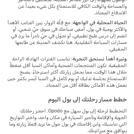
والمساحة والوقت الكافي للاستمتاع بكل شيء بعيداً عن
الاندفاع المعتاد.
الحياة المحلية في الواجهة
: مع قِلّة الزوار، يبرز الجانب الأهدأ
والأكثر يوميةً في بول. أمضِ صباحك في سوق حيّ شعبي، أو
انضم إلى درس طبخ تطبيقي، أو تجوّل في حيّ نادراً ما يرد في
مسارات السياحة التقليدية. هنا تكشف المدينة عن طابعها
الحقيقي.
وتيرة أهدأ تستحق التجربة
: تناسب الفترات الهادئة الراحة
الحقيقية. تكون المنتجعات الصحية وأماكن السبا أقل ضغطاً
خلال هذا الوقت، مما يجعل زيارتك أكثر استرخاءً. يصبح
الاستمتاع بجلسة تدليك أو يوم كامل في السبا أيسر بكثير حين
تعمل هذه الأماكن بطاقة أقل من المعتاد.
خطط مسار رحلتك إلى بول اليوم
التخطيط لرحلة إلى بول سهل مع Opodo. احجز رحلاتك
الجوية والإقامة وتأجير السيارة في مكان واحد، واختر التواريخ
التي تناسبك، وابنِ إقامتك في بول حول ما تريد فعلاً زيارته وما
يتوافق مع ميزانيتك.