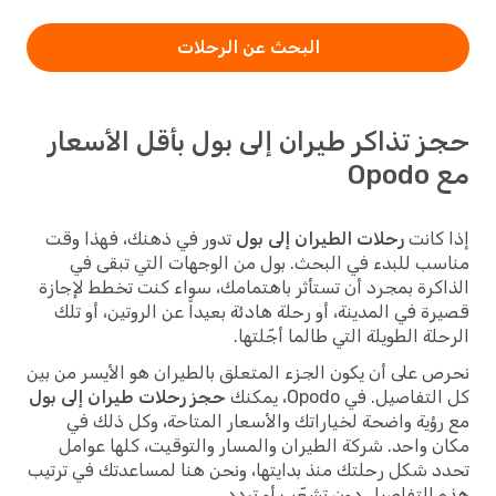
البحث عن الرحلات
حجز تذاكر طيران إلى بول بأقل الأسعار
مع Opodo
إذا كانت
رحلات الطيران إلى بول
تدور في ذهنك، فهذا وقت
مناسب للبدء في البحث. بول من الوجهات التي تبقى في
الذاكرة بمجرد أن تستأثر باهتمامك، سواء كنت تخطط لإجازة
قصيرة في المدينة، أو رحلة هادئة بعيداً عن الروتين، أو تلك
الرحلة الطويلة التي طالما أجّلتها.
نحرص على أن يكون الجزء المتعلق بالطيران هو الأيسر من بين
كل التفاصيل. في Opodo، يمكنك
حجز رحلات طيران إلى بول
مع رؤية واضحة لخياراتك والأسعار المتاحة، وكل ذلك في
مكان واحد. شركة الطيران والمسار والتوقيت، كلها عوامل
تحدد شكل رحلتك منذ بدايتها، ونحن هنا لمساعدتك في ترتيب
هذه التفاصيل دون تشعّب أو تردد.