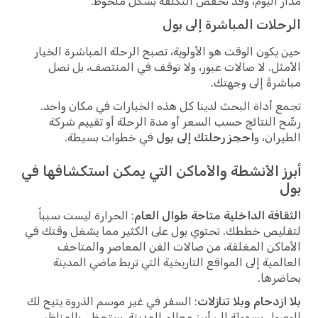
مدار اليوم، وقد تخفض التكلفة بشكل ملحوظ.
الرحلات المباشرة إلى بول
حين يكون الوقت هو الأولوية، تصبح الرحلة المباشرة الخيار
الأمثل. لا صالات عبور، ولا توقف في المنتصف، بل تصل
مباشرةً إلى وجهتك.
تجمع أداة البحث لدينا كل هذه الخيارات في مكان واحد.
رشّح النتائج حسب السعر أو مدة الرحلة أو تقييم شركة
الطيران، و
احجز رحلتك إلى بول
في خطوات بسيطة.
أبرز الأنشطة والأماكن التي يمكن استكشافها في
بول
الثقافة الداخلية متاحة طوال العام
: الحرارة ليست سبباً
لتقليص خططك. تحتوي بول على الكثير مما يشغل وقتك في
الأماكن المغلقة، من صالات الفن المعاصر والمتاحف
العالمية إلى المواقع التاريخية التي تربط ماضي المدينة
بحاضرها.
بلا ازدحام وبلا تنازلات
: السفر في غير موسم الذروة يتيح لك
الوصول بسهولة إلى أبرز معالم المدينة. ستحظى بالمناظر