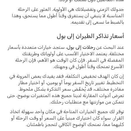
جدولك الزمني وتفضيلاتك هي الأولوية. العثور على الرحلة
المناسبة لا ينبغي أن يستغرق وقتاً أطول مما يستحق، وهذا
بالضبط ما نسعى إلى تقديمه.
أسعار تذاكر الطيران إلى بول
عند البحث عن
رحلات إلى بول
، ستجد خيارات متعددة بأسعار
مختلفة. يعتمد الاختيار الأنسب على أولوياتك وطريقتك
المفضلة في السفر. فإن كان الوقت هو الأهم، فإن الرحلة
الأسرع تمنحك وقتاً أطول في وجهتك.
إن كان الهدف تخفيض التكلفة، فقد يفيدك بعض المرونة في
التخطيط. تغيير تاريخ السفر يوماً أو يومين، أو اختيار مطار
مغادرة مختلف، قد يُخفّض سعر التذكرة بشكل ملحوظ.
تعرض أدوات المقارنة لدينا جميع هذه المتغيرات بوضوح، حتى
تتمكن من موازنتها مع متطلبات رحلتك.
توفر لك جميع الخيارات المتاحة في مكان واحد سهولة اتخاذ
القرار. سواء كان اختيارك مبنياً على السعر أو وقت الرحلة أو
كليهما معاً، نمنحك الوضوح الكافي لتحجز باطمئنان.