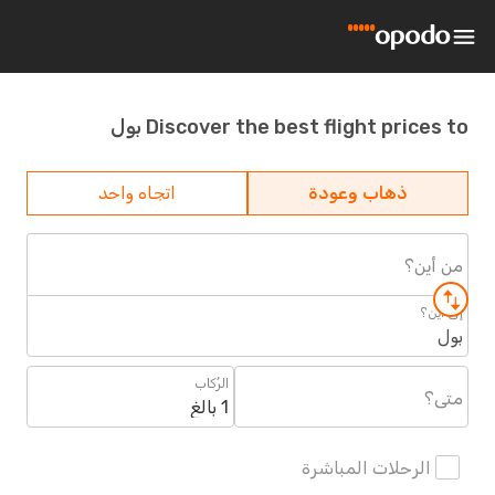
Discover the best flight prices to بول
ذهاب وعودة
اتجاه واحد
من أين؟
إلى أين؟
بول
الرُكاب
متى؟
1 بالغ
الرحلات المباشرة