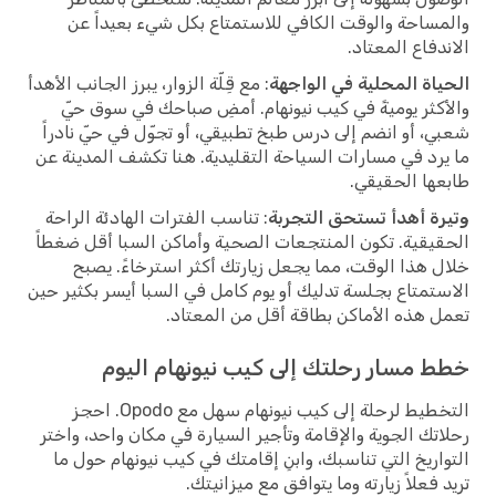
والمساحة والوقت الكافي للاستمتاع بكل شيء بعيداً عن
الاندفاع المعتاد.
الحياة المحلية في الواجهة
: مع قِلّة الزوار، يبرز الجانب الأهدأ
والأكثر يوميةً في كيب نيونهام. أمضِ صباحك في سوق حيّ
شعبي، أو انضم إلى درس طبخ تطبيقي، أو تجوّل في حيّ نادراً
ما يرد في مسارات السياحة التقليدية. هنا تكشف المدينة عن
طابعها الحقيقي.
وتيرة أهدأ تستحق التجربة
: تناسب الفترات الهادئة الراحة
الحقيقية. تكون المنتجعات الصحية وأماكن السبا أقل ضغطاً
خلال هذا الوقت، مما يجعل زيارتك أكثر استرخاءً. يصبح
الاستمتاع بجلسة تدليك أو يوم كامل في السبا أيسر بكثير حين
تعمل هذه الأماكن بطاقة أقل من المعتاد.
خطط مسار رحلتك إلى كيب نيونهام اليوم
التخطيط لرحلة إلى كيب نيونهام سهل مع Opodo. احجز
رحلاتك الجوية والإقامة وتأجير السيارة في مكان واحد، واختر
التواريخ التي تناسبك، وابنِ إقامتك في كيب نيونهام حول ما
تريد فعلاً زيارته وما يتوافق مع ميزانيتك.