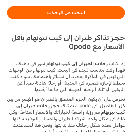
البحث عن الرحلات
حجز تذاكر طيران إلى كيب نيونهام بأقل
الأسعار مع Opodo
إذا كانت
رحلات الطيران إلى كيب نيونهام
تدور في ذهنك،
فهذا وقت مناسب للبدء في البحث. كيب نيونهام من الوجهات
التي تبقى في الذاكرة بمجرد أن تستأثر باهتمامك، سواء كنت
تخطط لإجازة قصيرة في المدينة، أو رحلة هادئة بعيداً عن
الروتين، أو تلك الرحلة الطويلة التي طالما أجّلتها.
نحرص على أن يكون الجزء المتعلق بالطيران هو الأيسر من بين
كل التفاصيل. في Opodo، يمكنك
حجز رحلات طيران إلى
كيب نيونهام
مع رؤية واضحة لخياراتك والأسعار المتاحة، وكل
ذلك في مكان واحد. شركة الطيران والمسار والتوقيت، كلها
عوامل تحدد شكل رحلتك منذ بدايتها، ونحن هنا لمساعدتك
في ترتيب هذه التفاصيل دون تشعّب أو تردد.