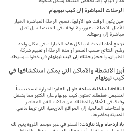
مدار اليوم، وقد تخفض التكلفة بشكل ملحوظ.
الرحلات المباشرة إلى كيب نيونهام
حين يكون الوقت هو الأولوية، تصبح الرحلة المباشرة الخيار
الأمثل. لا صالات عبور، ولا توقف في المنتصف، بل تصل
مباشرةً إلى وجهتك.
تجمع أداة البحث لدينا كل هذه الخيارات في مكان واحد.
رشّح النتائج حسب السعر أو مدة الرحلة أو تقييم شركة
الطيران، و
احجز رحلتك إلى كيب نيونهام
في خطوات بسيطة.
أبرز الأنشطة والأماكن التي يمكن استكشافها في
كيب نيونهام
الثقافة الداخلية متاحة طوال العام
: الحرارة ليست سبباً
لتقليص خططك. تحتوي كيب نيونهام على الكثير مما يشغل
وقتك في الأماكن المغلقة، من صالات الفن المعاصر
والمتاحف العالمية إلى المواقع التاريخية التي تربط ماضي
المدينة بحاضرها.
بلا ازدحام وبلا تنازلات
: السفر في غير موسم الذروة يتيح لك
الوصول بسهولة إلى أبرز معالم المدينة. ستحظى بالمناظر