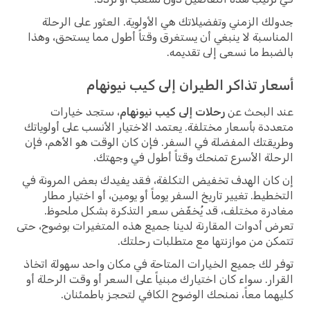
جدولك الزمني وتفضيلاتك هي الأولوية. العثور على الرحلة
المناسبة لا ينبغي أن يستغرق وقتاً أطول مما يستحق، وهذا
بالضبط ما نسعى إلى تقديمه.
أسعار تذاكر الطيران إلى كيب نيونهام
عند البحث عن
رحلات إلى كيب نيونهام
، ستجد خيارات
متعددة بأسعار مختلفة. يعتمد الاختيار الأنسب على أولوياتك
وطريقتك المفضلة في السفر. فإن كان الوقت هو الأهم، فإن
الرحلة الأسرع تمنحك وقتاً أطول في وجهتك.
إن كان الهدف تخفيض التكلفة، فقد يفيدك بعض المرونة في
التخطيط. تغيير تاريخ السفر يوماً أو يومين، أو اختيار مطار
مغادرة مختلف، قد يُخفّض سعر التذكرة بشكل ملحوظ.
تعرض أدوات المقارنة لدينا جميع هذه المتغيرات بوضوح، حتى
تتمكن من موازنتها مع متطلبات رحلتك.
توفر لك جميع الخيارات المتاحة في مكان واحد سهولة اتخاذ
القرار. سواء كان اختيارك مبنياً على السعر أو وقت الرحلة أو
كليهما معاً، نمنحك الوضوح الكافي لتحجز باطمئنان.