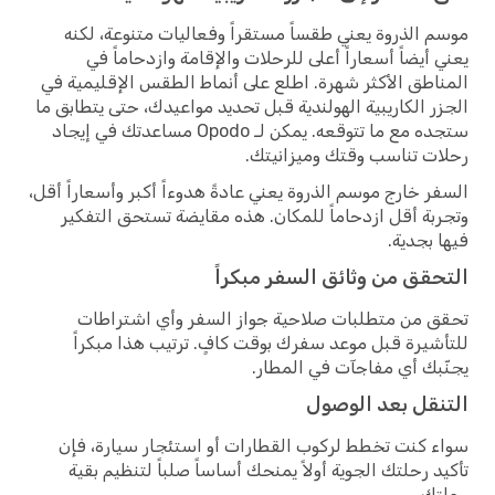
موسم الذروة يعني طقساً مستقراً وفعاليات متنوعة، لكنه
يعني أيضاً أسعاراً أعلى للرحلات والإقامة وازدحاماً في
المناطق الأكثر شهرة. اطلع على أنماط الطقس الإقليمية في
الجزر الكاريبية الهولندية قبل تحديد مواعيدك، حتى يتطابق ما
ستجده مع ما تتوقعه. يمكن لـ Opodo مساعدتك في إيجاد
رحلات تناسب وقتك وميزانيتك.
السفر خارج موسم الذروة يعني عادةً هدوءاً أكبر وأسعاراً أقل،
وتجربة أقل ازدحاماً للمكان. هذه مقايضة تستحق التفكير
فيها بجدية.
التحقق من وثائق السفر مبكراً
تحقق من متطلبات صلاحية جواز السفر وأي اشتراطات
للتأشيرة قبل موعد سفرك بوقت كافٍ. ترتيب هذا مبكراً
يجنّبك أي مفاجآت في المطار.
التنقل بعد الوصول
سواء كنت تخطط لركوب القطارات أو استئجار سيارة، فإن
تأكيد رحلتك الجوية أولاً يمنحك أساساً صلباً لتنظيم بقية
رحلتك.