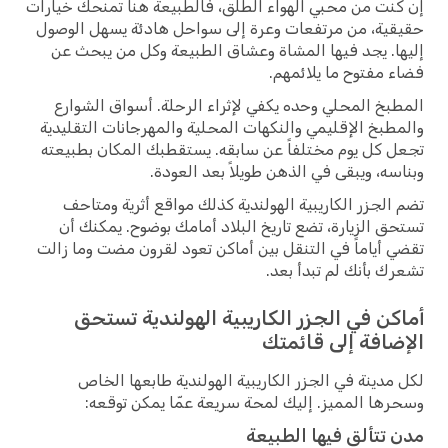
إن كنت من محبي الهواء الطلق، فالطبيعة هنا تمنحك خيارات
حقيقية، من مرتفعات وعرة إلى سواحل هادئة يسهل الوصول
إليها. يجد فيها المشاة وعشاق الطبيعة وكل من يبحث عن
فضاء مفتوح ما يلائمهم.
المطبخ المحلي وحده يكفي لإثراء الرحلة. أسواق الشوارع
والمطبخ الإقليمي والنكهات المحلية والمهرجانات التقليدية
تجعل كل يوم مختلفاً عن سابقه. يستقطبك المكان بطبيعته
وبناسه، ويبقى في الذهن طويلاً بعد العودة.
تضم الجزر الكاريبية الهولندية كذلك مواقع أثرية ومتاحف
تستحق الزيارة، تضع تاريخ البلاد أمامك بوضوح. يمكنك أن
تقضي أياماً في التنقل بين أماكن تعود لقرون مضت وما زالت
تشعرك بأنك لم تبدأ بعد.
أماكن في الجزر الكاريبية الهولندية تستحق
الإضافة إلى قائمتك
لكل مدينة في الجزر الكاريبية الهولندية طابعها الخاص
وسحرها المميز. إليك لمحة سريعة عمّا يمكن توقعه:
مدن تتألق فيها الطبيعة