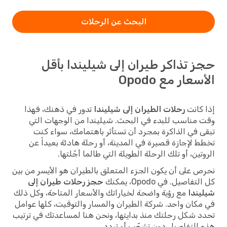
البحث عن الرحلات
حجز تذاكر طيران إلى شيليندا بأقل
الأسعار مع Opodo
إذا كانت
رحلات الطيران إلى شيليندا
تدور في ذهنك، فهذا
وقت مناسب للبدء في البحث. شيليندا من الوجهات التي
تبقى في الذاكرة بمجرد أن تستأثر باهتمامك، سواء كنت
تخطط لإجازة قصيرة في المدينة، أو رحلة هادئة بعيداً عن
الروتين، أو تلك الرحلة الطويلة التي طالما أجّلتها.
نحرص على أن يكون الجزء المتعلق بالطيران هو الأيسر من بين
كل التفاصيل. في Opodo، يمكنك
حجز رحلات طيران إلى
شيليندا
مع رؤية واضحة لخياراتك والأسعار المتاحة، وكل ذلك
في مكان واحد. شركة الطيران والمسار والتوقيت، كلها عوامل
تحدد شكل رحلتك منذ بدايتها، ونحن هنا لمساعدتك في ترتيب
هذه التفاصيل دون تشعّب أو تردد.