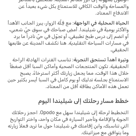
والمساحة والوقت الكافي للاستمتاع بكل شيء بعيداً عن
الاندفاع المعتاد.
الحياة المحلية في الواجهة
: مع قِلّة الزوار، يبرز الجانب الأهدأ
والأكثر يوميةً في شيليندا. أمضِ صباحك في سوق حيّ شعبي،
أو انضم إلى درس طبخ تطبيقي، أو تجوّل في حيّ نادراً ما يرد
في مسارات السياحة التقليدية. هنا تكشف المدينة عن طابعها
الحقيقي.
وتيرة أهدأ تستحق التجربة
: تناسب الفترات الهادئة الراحة
الحقيقية. تكون المنتجعات الصحية وأماكن السبا أقل ضغطاً
خلال هذا الوقت، مما يجعل زيارتك أكثر استرخاءً. يصبح
الاستمتاع بجلسة تدليك أو يوم كامل في السبا أيسر بكثير حين
تعمل هذه الأماكن بطاقة أقل من المعتاد.
خطط مسار رحلتك إلى شيليندا اليوم
التخطيط لرحلة إلى شيليندا سهل مع Opodo. احجز رحلاتك
الجوية والإقامة وتأجير السيارة في مكان واحد، واختر التواريخ
التي تناسبك، وابنِ إقامتك في شيليندا حول ما تريد فعلاً زيارته
وما يتوافق مع ميزانيتك.