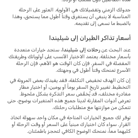
جدولك الزمني وتفضيلاتك هي الأولوية. العثور على الرحلة
المناسبة لا ينبغي أن يستغرق وقتاً أطول مما يستحق، وهذا
بالضبط ما نسعى إلى تقديمه.
أسعار تذاكر الطيران إلى شيليندا
عند البحث عن
رحلات إلى شيليندا
، ستجد خيارات متعددة
بأسعار مختلفة. يعتمد الاختيار الأنسب على أولوياتك وطريقتك
المفضلة في السفر. فإن كان الوقت هو الأهم، فإن الرحلة
الأسرع تمنحك وقتاً أطول في وجهتك.
إن كان الهدف تخفيض التكلفة، فقد يفيدك بعض المرونة في
التخطيط. تغيير تاريخ السفر يوماً أو يومين، أو اختيار مطار
مغادرة مختلف، قد يُخفّض سعر التذكرة بشكل ملحوظ.
تعرض أدوات المقارنة لدينا جميع هذه المتغيرات بوضوح، حتى
تتمكن من موازنتها مع متطلبات رحلتك.
توفر لك جميع الخيارات المتاحة في مكان واحد سهولة اتخاذ
القرار. سواء كان اختيارك مبنياً على السعر أو وقت الرحلة أو
كليهما معاً، نمنحك الوضوح الكافي لتحجز باطمئنان.