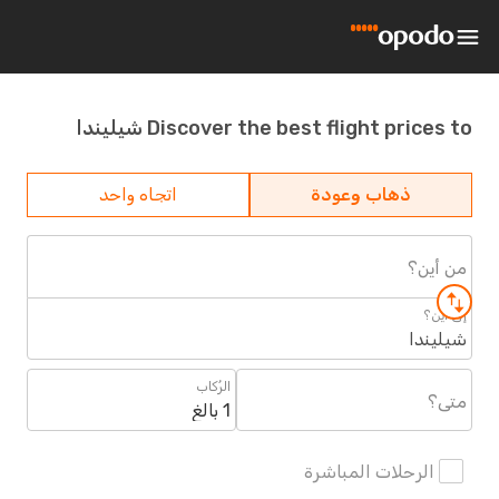
Discover the best flight prices to شيليندا
ذهاب وعودة
اتجاه واحد
من أين؟
إلى أين؟
شيليندا
الرُكاب
متى؟
1 بالغ
الرحلات المباشرة