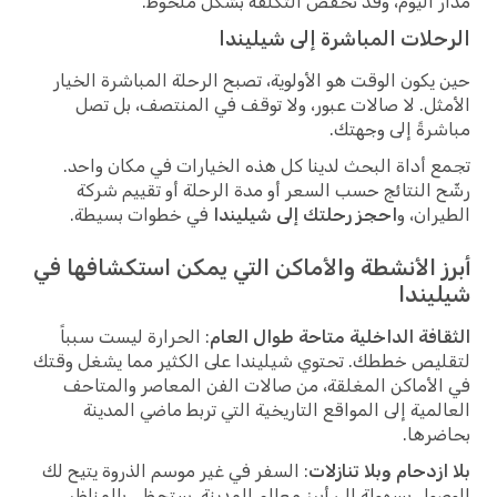
مدار اليوم، وقد تخفض التكلفة بشكل ملحوظ.
الرحلات المباشرة إلى شيليندا
حين يكون الوقت هو الأولوية، تصبح الرحلة المباشرة الخيار
الأمثل. لا صالات عبور، ولا توقف في المنتصف، بل تصل
مباشرةً إلى وجهتك.
تجمع أداة البحث لدينا كل هذه الخيارات في مكان واحد.
رشّح النتائج حسب السعر أو مدة الرحلة أو تقييم شركة
الطيران، و
احجز رحلتك إلى شيليندا
في خطوات بسيطة.
أبرز الأنشطة والأماكن التي يمكن استكشافها في
شيليندا
الثقافة الداخلية متاحة طوال العام
: الحرارة ليست سبباً
لتقليص خططك. تحتوي شيليندا على الكثير مما يشغل وقتك
في الأماكن المغلقة، من صالات الفن المعاصر والمتاحف
العالمية إلى المواقع التاريخية التي تربط ماضي المدينة
بحاضرها.
بلا ازدحام وبلا تنازلات
: السفر في غير موسم الذروة يتيح لك
الوصول بسهولة إلى أبرز معالم المدينة. ستحظى بالمناظر