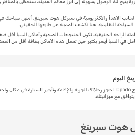
وة يتيح لك الوصول بسهولة إلى أبرز معالم المدينة. ستحظى بالمناظر
يبرز الجانب الأهدأ والأكثر يوميةً في سيركل هوت سبرينغ. أمضِ صباح
ت السياحة التقليدية. هنا تكشف المدينة عن طابعها الحقيقي.
ادئة الراحة الحقيقية. تكون المنتجعات الصحية وأماكن السبا أقل ضغط
امل في السبا أيسر بكثير حين تعمل هذه الأماكن بطاقة أقل من المعتا
غ اليوم
التخطيط لرحلة إلى سيركل هوت سبرينغ سهل مع Opodo. احجز رحلاتك الجوية والإقامة وتأجير ا
يتوافق مع ميزانيتك.
ل هوت سبرينغ