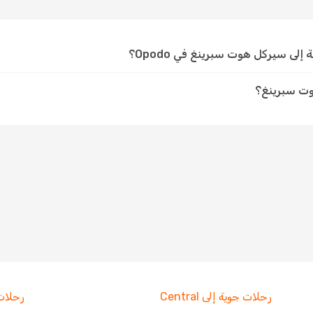
لى سيركل هوت سبرينغ في Opodo؟
وت سبرينغ؟
رحلات جوية إلى Central
رحلات جو