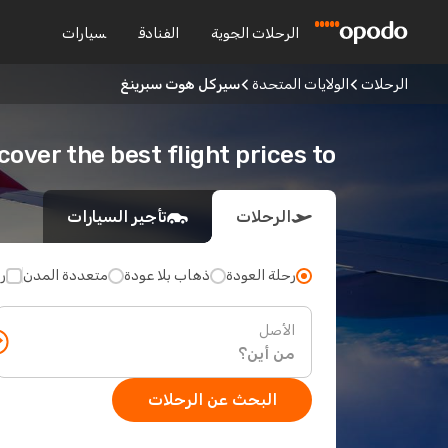
الرحلات الجوية
الفنادق
سيارات
الرحلات
الولايات المتحدة
سيركل هوت سبرينغ
Discover the best flight prices to سيركل هوت س
الرحلات
تأجير السيارات
رحلة العودة
ذهاب بلا عودة
متعددة المدن
ر
الأصل
البحث عن الرحلات