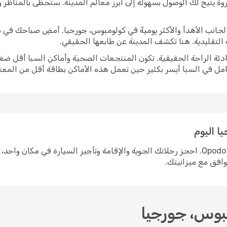
وة يتيح لك الوصول بسهولة إلى أبرز معالم المدينة. ستحظى بالمناظر
برز الجانب الأهدأ والأكثر يوميةً في كولومبوس، جورجيا. أمضِ صباحك 
ة التقليدية. هنا تكشف المدينة عن طابعها الحقيقي.
ادئة الراحة الحقيقية. تكون المنتجعات الصحية وأماكن السبا أقل ضغط
امل في السبا أيسر بكثير حين تعمل هذه الأماكن بطاقة أقل من المعتا
ا اليوم
التخطيط لرحلة إلى كولومبوس، جورجيا سهل مع Opodo. احجز رحلاتك الجوية والإقامة وتأجير الس
توافق مع ميزانيتك.
مبوس، جورجيا