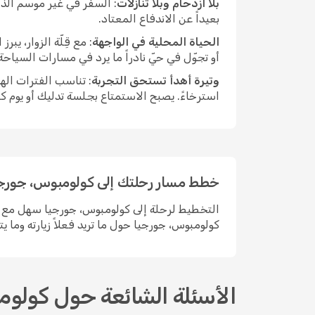
بلا ازدحام وبلا تنازلات
: السفر في غير موسم الذر
بعيداً عن الاندفاع المعتاد.
الحياة المحلية في الواجهة
: مع قِلّة الزوار، ي
أو تجوّل في حيّ نادراً ما يرد في مسارات السياح
وتيرة أهدأ تستحق التجربة
: تناسب الفترات اله
استرخاءً. يصبح الاستمتاع بجلسة تدليك أو يوم ك
خطط مسار رحلتك إلى كولومبوس، جورجي
كولومبوس، جورجيا حول ما تريد فعلاً زيارته وما ي
الأسئلة الشائعة حول كولو