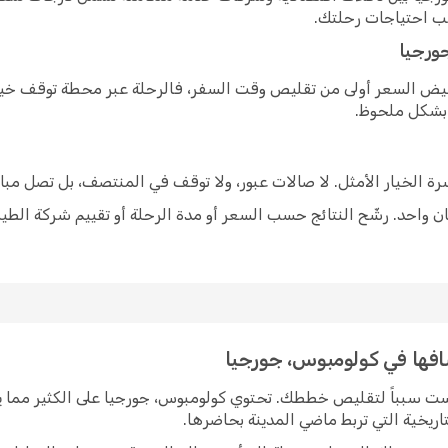
سب احتياجات رحلتك.
ورجيا
خفيض السعر أولى من تقليص وقت السفر، فالرحلة عبر محطة توقف خيار
 بشكل ملحوظ.
شرة الخيار الأمثل. لا صالات عبور، ولا توقف في المنتصف، بل تصل مبا
 واحد. رشّح النتائج حسب السعر أو مدة الرحلة أو تقييم شركة الطير
شافها في كولومبوس، جورجيا
يست سبباً لتقليص خططك. تحتوي كولومبوس، جورجيا على الكثير مما 
اريخية التي تربط ماضي المدينة بحاضرها.