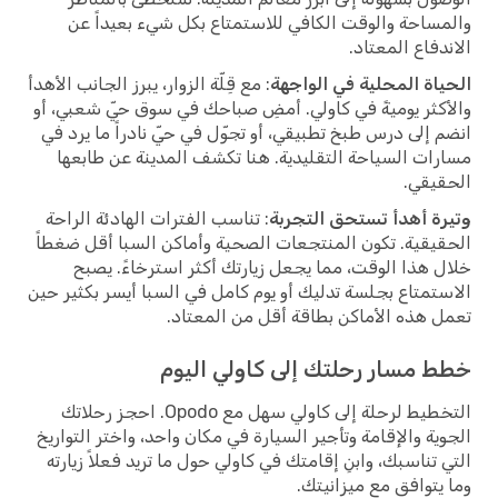
والمساحة والوقت الكافي للاستمتاع بكل شيء بعيداً عن
الاندفاع المعتاد.
الحياة المحلية في الواجهة
: مع قِلّة الزوار، يبرز الجانب الأهدأ
والأكثر يوميةً في كاولي. أمضِ صباحك في سوق حيّ شعبي، أو
انضم إلى درس طبخ تطبيقي، أو تجوّل في حيّ نادراً ما يرد في
مسارات السياحة التقليدية. هنا تكشف المدينة عن طابعها
الحقيقي.
وتيرة أهدأ تستحق التجربة
: تناسب الفترات الهادئة الراحة
الحقيقية. تكون المنتجعات الصحية وأماكن السبا أقل ضغطاً
خلال هذا الوقت، مما يجعل زيارتك أكثر استرخاءً. يصبح
الاستمتاع بجلسة تدليك أو يوم كامل في السبا أيسر بكثير حين
تعمل هذه الأماكن بطاقة أقل من المعتاد.
خطط مسار رحلتك إلى كاولي اليوم
التخطيط لرحلة إلى كاولي سهل مع Opodo. احجز رحلاتك
الجوية والإقامة وتأجير السيارة في مكان واحد، واختر التواريخ
التي تناسبك، وابنِ إقامتك في كاولي حول ما تريد فعلاً زيارته
وما يتوافق مع ميزانيتك.