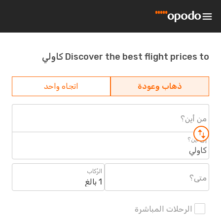
Discover the best flight prices to كاولي
ذهاب وعودة
اتجاه واحد
من أين؟
إلى أين؟
كاولي
الرُكاب
متى؟
1 بالغ
الرحلات المباشرة