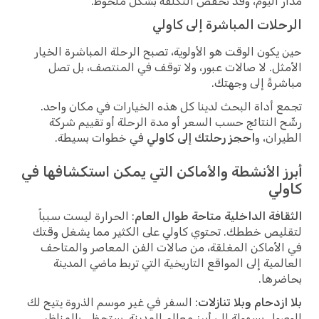
مدار اليوم، وقد تخفض التكلفة بشكل ملحوظ.
الرحلات المباشرة إلى كاولي
حين يكون الوقت هو الأولوية، تصبح الرحلة المباشرة الخيار
الأمثل. لا صالات عبور، ولا توقف في المنتصف، بل تصل
مباشرةً إلى وجهتك.
تجمع أداة البحث لدينا كل هذه الخيارات في مكان واحد.
رشّح النتائج حسب السعر أو مدة الرحلة أو تقييم شركة
الطيران، و
احجز رحلتك إلى كاولي
في خطوات بسيطة.
أبرز الأنشطة والأماكن التي يمكن استكشافها في
كاولي
الثقافة الداخلية متاحة طوال العام
: الحرارة ليست سبباً
لتقليص خططك. تحتوي كاولي على الكثير مما يشغل وقتك
في الأماكن المغلقة، من صالات الفن المعاصر والمتاحف
العالمية إلى المواقع التاريخية التي تربط ماضي المدينة
بحاضرها.
بلا ازدحام وبلا تنازلات
: السفر في غير موسم الذروة يتيح لك
الوصول بسهولة إلى أبرز معالم المدينة. ستحظى بالمناظر