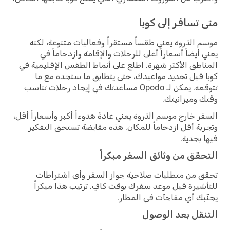
متى تسافر إلى كوبا
موسم الذروة يعني طقساً مستقراً وفعاليات متنوعة، لكنه
يعني أيضاً أسعاراً أعلى للرحلات والإقامة وازدحاماً في
المناطق الأكثر شهرة. اطلع على أنماط الطقس الإقليمية في
كوبا قبل تحديد مواعيدك، حتى يتطابق ما ستجده مع ما
تتوقعه. يمكن لـ Opodo مساعدتك في إيجاد رحلات تناسب
وقتك وميزانيتك.
السفر خارج موسم الذروة يعني عادةً هدوءاً أكبر وأسعاراً أقل،
وتجربة أقل ازدحاماً للمكان. هذه مقايضة تستحق التفكير
فيها بجدية.
التحقق من وثائق السفر مبكراً
تحقق من متطلبات صلاحية جواز السفر وأي اشتراطات
للتأشيرة قبل موعد سفرك بوقت كافٍ. ترتيب هذا مبكراً
يجنّبك أي مفاجآت في المطار.
التنقل بعد الوصول