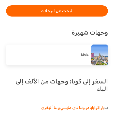
البحث عن الرحلات
وجهات شهيرة
هافانا
السفر إلى كوبا: وجهات من الألف إلى
الياء
ب
باراكوا
بايامو
بونتا دي مايسي
بونتا أليغري