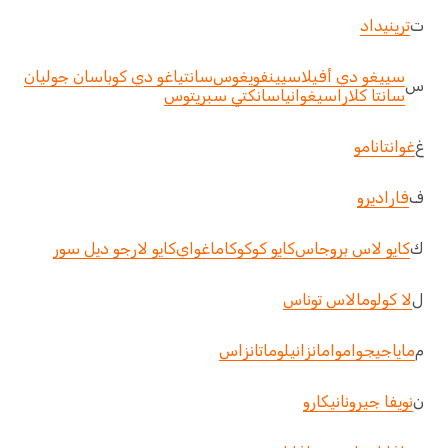
ت
ترينيداد
سييغو دي أفيلا
سيينفويغوس
سانتياغو دي كوبا
سان جوليان
س
سانتا كلارا
سيغوانيا
سانكتي سبريتوس
غ
غوانتانامو
ف
فاراديرو
ك
كايو لاس بروجاس
كايو كوكو
كاماغواي
كايو لارجو ديل سور
ل
لا كولوما
لاس توناس
م
ماياجيجوا
موا
مانزانيلو
ماتانزاس
ن
نويفا جيرونا
نيكارو