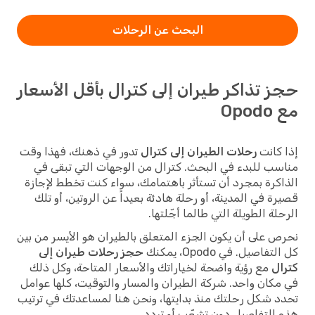
البحث عن الرحلات
حجز تذاكر طيران إلى كترال بأقل الأسعار
مع Opodo
إذا كانت
رحلات الطيران إلى كترال
تدور في ذهنك، فهذا وقت
مناسب للبدء في البحث. كترال من الوجهات التي تبقى في
الذاكرة بمجرد أن تستأثر باهتمامك، سواء كنت تخطط لإجازة
قصيرة في المدينة، أو رحلة هادئة بعيداً عن الروتين، أو تلك
الرحلة الطويلة التي طالما أجّلتها.
نحرص على أن يكون الجزء المتعلق بالطيران هو الأيسر من بين
كل التفاصيل. في Opodo، يمكنك
حجز رحلات طيران إلى
كترال
مع رؤية واضحة لخياراتك والأسعار المتاحة، وكل ذلك
في مكان واحد. شركة الطيران والمسار والتوقيت، كلها عوامل
تحدد شكل رحلتك منذ بدايتها، ونحن هنا لمساعدتك في ترتيب
هذه التفاصيل دون تشعّب أو تردد.