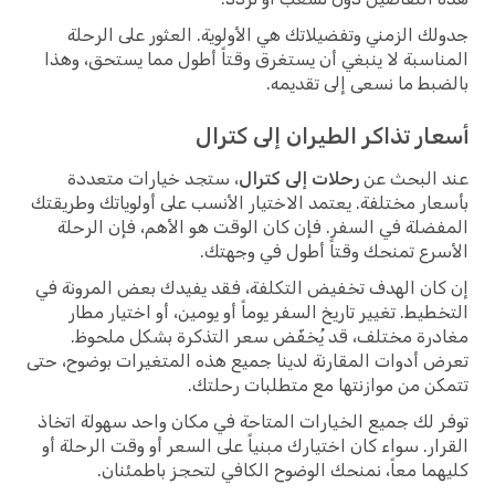
جدولك الزمني وتفضيلاتك هي الأولوية. العثور على الرحلة
المناسبة لا ينبغي أن يستغرق وقتاً أطول مما يستحق، وهذا
بالضبط ما نسعى إلى تقديمه.
أسعار تذاكر الطيران إلى كترال
عند البحث عن
رحلات إلى كترال
، ستجد خيارات متعددة
بأسعار مختلفة. يعتمد الاختيار الأنسب على أولوياتك وطريقتك
المفضلة في السفر. فإن كان الوقت هو الأهم، فإن الرحلة
الأسرع تمنحك وقتاً أطول في وجهتك.
إن كان الهدف تخفيض التكلفة، فقد يفيدك بعض المرونة في
التخطيط. تغيير تاريخ السفر يوماً أو يومين، أو اختيار مطار
مغادرة مختلف، قد يُخفّض سعر التذكرة بشكل ملحوظ.
تعرض أدوات المقارنة لدينا جميع هذه المتغيرات بوضوح، حتى
تتمكن من موازنتها مع متطلبات رحلتك.
توفر لك جميع الخيارات المتاحة في مكان واحد سهولة اتخاذ
القرار. سواء كان اختيارك مبنياً على السعر أو وقت الرحلة أو
كليهما معاً، نمنحك الوضوح الكافي لتحجز باطمئنان.