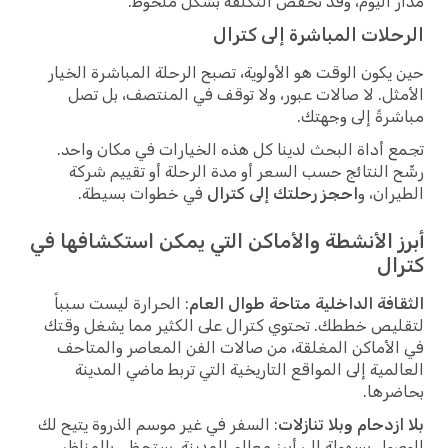
مدار اليوم، وقد تخفض التكلفة بشكل ملحوظ.
الرحلات المباشرة إلى كترال
حين يكون الوقت هو الأولوية، تصبح الرحلة المباشرة الخيار
الأمثل. لا صالات عبور، ولا توقف في المنتصف، بل تصل
مباشرةً إلى وجهتك.
تجمع أداة البحث لدينا كل هذه الخيارات في مكان واحد.
رشّح النتائج حسب السعر أو مدة الرحلة أو تقييم شركة
الطيران، و
احجز رحلتك إلى كترال
في خطوات بسيطة.
أبرز الأنشطة والأماكن التي يمكن استكشافها في
كترال
الثقافة الداخلية متاحة طوال العام
: الحرارة ليست سبباً
لتقليص خططك. تحتوي كترال على الكثير مما يشغل وقتك
في الأماكن المغلقة، من صالات الفن المعاصر والمتاحف
العالمية إلى المواقع التاريخية التي تربط ماضي المدينة
بحاضرها.
بلا ازدحام وبلا تنازلات
: السفر في غير موسم الذروة يتيح لك
الوصول بسهولة إلى أبرز معالم المدينة. ستحظى بالمناظر