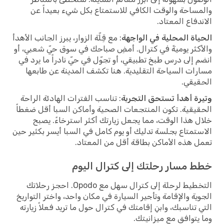
والمساحة والوقت الكافي للاستمتاع بكل شيء بعيداً عن
الاندفاع المعتاد.
الحياة المحلية في الواجهة
: مع قِلّة الزوار، يبرز الجانب الأهدأ
والأكثر يوميةً في كترال. أمضِ صباحك في سوق حيّ شعبي، أو
انضم إلى درس طبخ تطبيقي، أو تجوّل في حيّ نادراً ما يرد في
مسارات السياحة التقليدية. هنا تكشف المدينة عن طابعها
الحقيقي.
وتيرة أهدأ تستحق التجربة
: تناسب الفترات الهادئة الراحة
الحقيقية. تكون المنتجعات الصحية وأماكن السبا أقل ضغطاً
خلال هذا الوقت، مما يجعل زيارتك أكثر استرخاءً. يصبح
الاستمتاع بجلسة تدليك أو يوم كامل في السبا أيسر بكثير حين
تعمل هذه الأماكن بطاقة أقل من المعتاد.
خطط مسار رحلتك إلى كترال اليوم
التخطيط لرحلة إلى كترال سهل مع Opodo. احجز رحلاتك
الجوية والإقامة وتأجير السيارة في مكان واحد، واختر التواريخ
التي تناسبك، وابنِ إقامتك في كترال حول ما تريد فعلاً زيارته
وما يتوافق مع ميزانيتك.