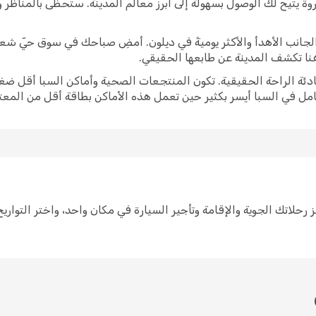
وة يتيح لك الوصول بسهولة إلى أبرز معالم المدينة. ستحظى بالمناظر
برز الجانب الأهدأ والأكثر يوميةً في ديلون. أمضِ صباحك في سوق حيّ ش
 هنا تكشف المدينة عن طابعها الحقيقي.
ادئة الراحة الحقيقية. تكون المنتجعات الصحية وأماكن السبا أقل ضغط
امل في السبا أيسر بكثير حين تعمل هذه الأماكن بطاقة أقل من المعتا
 لرحلة إلى ديلون سهل مع Opodo. احجز رحلاتك الجوية والإقامة وتأجير السيارة في مكان واحد،