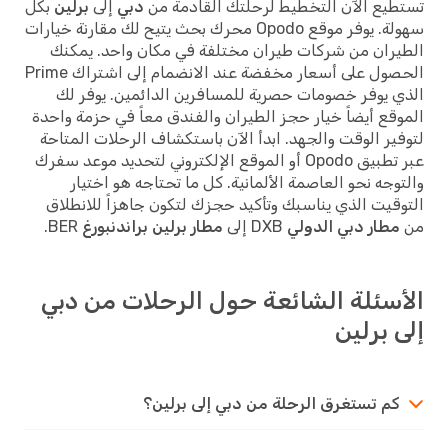
يع الآن التخطيط لرحلتك القادمة من
دبي
إلى
برلين
بكل
سهولة. يوفر موقع Opodo محرك بحث يتيح لك مقارنة خيارات
ران من شركات طيران مختلفة في مكان واحد. يمكنك
الحصول على أسعار مخفضة عند الانضمام إلى اشتراك Prime
 يوفر خصومات حصرية للمسافرين الدائمين. يوفر لك
قع أيضاً خيار حجز الطيران والفندق معاً في حزمة واحدة
ير الوقت والجهد. ابدأ الآن باستكشاف الرحلات المتاحة
عبر تطبيق Opodo أو الموقع الإلكتروني لتحديد موعد سفرك
وجه نحو العاصمة الألمانية. كل ما تحتاجه هو اختيار
قيت الذي يناسبك وتأكيد حجزك لتكون جاهزاً للانطلاق
مطار دبي الدولي
DXB إلى
مطار برلين براندنبورغ
BER.
سئلة الشائعة حول الرحلات من دبي
 برلين
كم تستغرق الرحلة من دبي إلى برلين؟