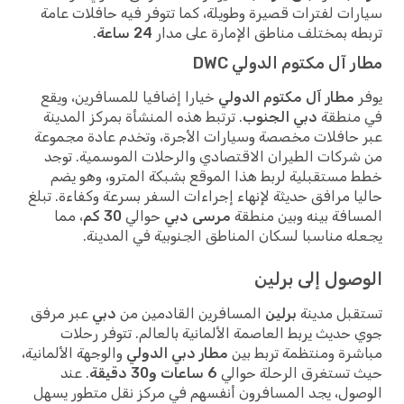
ات لفترات قصيرة وطويلة، كما تتوفر فيه حافلات عامة
ه بمختلف مناطق الإمارة على مدار
24 ساعة
.
 آل مكتوم الدولي DWC
مطار آل مكتوم الدولي
خيارا إضافيا للمسافرين، ويقع
منطقة
دبي الجنوب
. ترتبط هذه المنشأة بمركز المدينة
حافلات مخصصة وسيارات الأجرة، وتخدم عادة مجموعة
ركات الطيران الاقتصادي والرحلات الموسمية. توجد
مستقبلية لربط هذا الموقع بشبكة المترو، وهو يضم
ا مرافق حديثة لإنهاء إجراءات السفر بسرعة وكفاءة. تبلغ
افة بينه وبين منطقة
مرسى دبي
حوالي
30 كم
، مما
ه مناسبا لسكان المناطق الجنوبية في المدينة.
صول إلى برلين
بل مدينة
برلين
المسافرين القادمين من
دبي
عبر مرفق
حديث يربط العاصمة الألمانية بالعالم. تتوفر رحلات
رة ومنتظمة تربط بين
مطار دبي الدولي
والوجهة الألمانية،
تستغرق الرحلة حوالي
6 ساعات و30 دقيقة
. عند
ول، يجد المسافرون أنفسهم في مركز نقل متطور يسهل