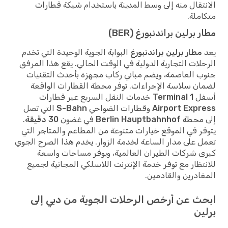
تقال منه إلى وسط المدينة باستخدام شبكة قطارات
ملة.
 برلين براندنبورغ (BER)
مطار برلين براندنبورغ
البوابة الجوية الوحيدة التي تخدم
لات التجارية الدولية في الوقت الحالي. يقع هذا المرفق
 العاصمة، ويضم مباني ركاب مجهزة بأحدث التقنيات
ن سلاسة الإجراءات. توفر محطة القطارات الواقعة
ل
Terminal 1
خدمات النقل السريع عبر قطارات
Airport Expr
وقطارات الضواحي
S-Bahn
التي تصل
 محطة
Berlin Hauptbahnhof
في غضون
30 دقيقة
.
ر في الموقع خيارات متنوعة من المطاعم والمتاجر التي
 على مدار الساعة لخدمة الزوار. يخدم هذا الصرح الجوي
 شركات الطيران العالمية، ويوفر مساحات واسعة
تظار مع توفر خدمة الإنترنت اللاسلكي المجانية لجميع
ادرين والقادمين.
ث عن أرخص الرحلات الجوية من دبي إلى
ين