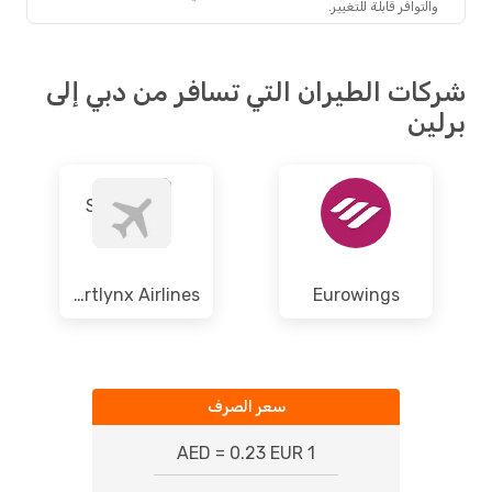
والتوافر قابلة للتغيير.
ات الطيران التي تسافر من دبي إلى
ين
Smartlynx Airlines
Eurowings
سعر الصرف
1 AED = 0.23 EUR