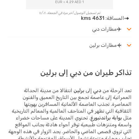
1 EUR = 4.29 AED
تم تسجيل الوصول آخر مرة في الجمعة، ٧/٠٨
المسافة:
4631 kms
مطارات دبي
مطارات برلين
كر طيران من دبي إلى برلين
الرحلة من
دبي
إلى
برلين
انتقالا من مدينة الحداثة
رانية إلى عاصمة تجمع بين التاريخ العميق والفنون
اصرة. تجذب العاصمة الألمانية المسافرين بهويتها
افية التي تظهر في المتاحف العالمية والمعالم التاريخية
بوابة براندنبورغ
. تحتوي المدينة على مساحات خضراء
ة ومتنزهات طبيعية توفر أجواء هادئة بجانب المواقع
 تروي قصص الماضي والحاضر. يجد الزوار في هذه الوجهة
ب محلية متنوعة تشمل الأسواق المفتوحة والأنشطة