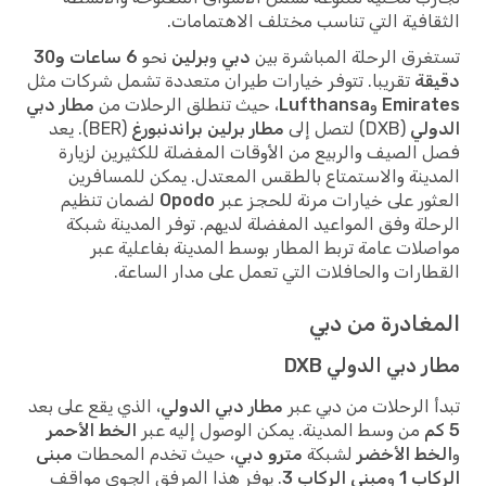
افية التي تناسب مختلف الاهتمامات.
رق الرحلة المباشرة بين
دبي
و
برلين
نحو
6 ساعات و30
قة
تقريبا. تتوفر خيارات طيران متعددة تشمل شركات مثل
Emira
و
Lufthansa
، حيث تنطلق الرحلات من
مطار دبي
لي
(DXB) لتصل إلى
مطار برلين براندنبورغ
(BER). يعد
الصيف والربيع من الأوقات المفضلة للكثيرين لزيارة
ينة والاستمتاع بالطقس المعتدل. يمكن للمسافرين
ور على خيارات مرنة للحجز عبر
Opodo
لضمان تنظيم
لة وفق المواعيد المفضلة لديهم. توفر المدينة شبكة
لات عامة تربط المطار بوسط المدينة بفاعلية عبر
ارات والحافلات التي تعمل على مدار الساعة.
غادرة من دبي
 دبي الدولي DXB
 الرحلات من دبي عبر
مطار دبي الدولي
، الذي يقع على بعد
من وسط المدينة. يمكن الوصول إليه عبر
الخط الأحمر
ط الأخضر
لشبكة
مترو دبي
، حيث تخدم المحطات
مبنى
اب 1
و
مبنى الركاب 3
. يوفر هذا المرفق الجوي مواقف