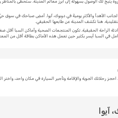
وة يتيح لك الوصول بسهولة إلى أبرز معالم المدينة. ستحظى بالمناظر
برز الجانب الأهدأ والأكثر يوميةً في دوبوك، آيوا. أمضِ صباحك في سوق 
لتقليدية. هنا تكشف المدينة عن طابعها الحقيقي.
ادئة الراحة الحقيقية. تكون المنتجعات الصحية وأماكن السبا أقل ضغط
امل في السبا أيسر بكثير حين تعمل هذه الأماكن بطاقة أقل من المعتا
لتخطيط لرحلة إلى دوبوك، آيوا سهل مع Opodo. احجز رحلاتك الجوية والإقامة وتأجير السيارة في مكا
 آيوا