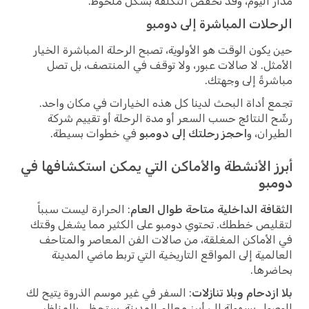
مدار اليوم، وقد تخفض التكلفة بشكل ملحوظ.
الرحلات المباشرة إلى دومبو
حين يكون الوقت هو الأولوية، تصبح الرحلة المباشرة الخيار
الأمثل. لا صالات عبور، ولا توقف في المنتصف، بل تصل
مباشرةً إلى وجهتك.
تجمع أداة البحث لدينا كل هذه الخيارات في مكان واحد.
رشّح النتائج حسب السعر أو مدة الرحلة أو تقييم شركة
الطيران، و
احجز رحلتك إلى دومبو
في خطوات بسيطة.
أبرز الأنشطة والأماكن التي يمكن استكشافها في
دومبو
الثقافة الداخلية متاحة طوال العام
: الحرارة ليست سبباً
لتقليص خططك. تحتوي دومبو على الكثير مما يشغل وقتك
في الأماكن المغلقة، من صالات الفن المعاصر والمتاحف
العالمية إلى المواقع التاريخية التي تربط ماضي المدينة
بحاضرها.
بلا ازدحام وبلا تنازلات
: السفر في غير موسم الذروة يتيح لك
الوصول بسهولة إلى أبرز معالم المدينة. ستحظى بالمناظر