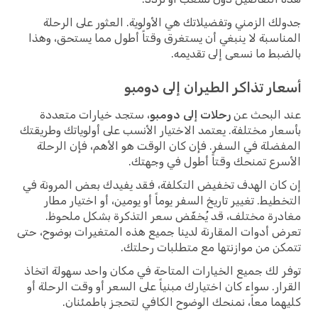
جدولك الزمني وتفضيلاتك هي الأولوية. العثور على الرحلة
المناسبة لا ينبغي أن يستغرق وقتاً أطول مما يستحق، وهذا
بالضبط ما نسعى إلى تقديمه.
أسعار تذاكر الطيران إلى دومبو
عند البحث عن
رحلات إلى دومبو
، ستجد خيارات متعددة
بأسعار مختلفة. يعتمد الاختيار الأنسب على أولوياتك وطريقتك
المفضلة في السفر. فإن كان الوقت هو الأهم، فإن الرحلة
الأسرع تمنحك وقتاً أطول في وجهتك.
إن كان الهدف تخفيض التكلفة، فقد يفيدك بعض المرونة في
التخطيط. تغيير تاريخ السفر يوماً أو يومين، أو اختيار مطار
مغادرة مختلف، قد يُخفّض سعر التذكرة بشكل ملحوظ.
تعرض أدوات المقارنة لدينا جميع هذه المتغيرات بوضوح، حتى
تتمكن من موازنتها مع متطلبات رحلتك.
توفر لك جميع الخيارات المتاحة في مكان واحد سهولة اتخاذ
القرار. سواء كان اختيارك مبنياً على السعر أو وقت الرحلة أو
كليهما معاً، نمنحك الوضوح الكافي لتحجز باطمئنان.