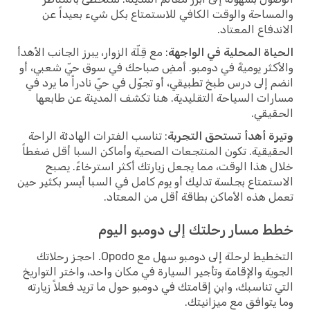
والمساحة والوقت الكافي للاستمتاع بكل شيء بعيداً عن
الاندفاع المعتاد.
الحياة المحلية في الواجهة
: مع قِلّة الزوار، يبرز الجانب الأهدأ
والأكثر يوميةً في دومبو. أمضِ صباحك في سوق حيّ شعبي، أو
انضم إلى درس طبخ تطبيقي، أو تجوّل في حيّ نادراً ما يرد في
مسارات السياحة التقليدية. هنا تكشف المدينة عن طابعها
الحقيقي.
وتيرة أهدأ تستحق التجربة
: تناسب الفترات الهادئة الراحة
الحقيقية. تكون المنتجعات الصحية وأماكن السبا أقل ضغطاً
خلال هذا الوقت، مما يجعل زيارتك أكثر استرخاءً. يصبح
الاستمتاع بجلسة تدليك أو يوم كامل في السبا أيسر بكثير حين
تعمل هذه الأماكن بطاقة أقل من المعتاد.
خطط مسار رحلتك إلى دومبو اليوم
التخطيط لرحلة إلى دومبو سهل مع Opodo. احجز رحلاتك
الجوية والإقامة وتأجير السيارة في مكان واحد، واختر التواريخ
التي تناسبك، وابنِ إقامتك في دومبو حول ما تريد فعلاً زيارته
وما يتوافق مع ميزانيتك.