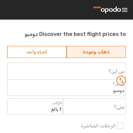
Discover the best flight prices to دومبو
ذهاب وعودة
اتجاه واحد
من أين؟
إلى أين؟
دومبو
الرُكاب
متى؟
1 بالغ
الرحلات المباشرة