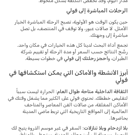
مدار اليوم، وقد تخفض التكلفة بشكل ملحوظ.
الرحلات المباشرة إلى فولي
حين يكون الوقت هو الأولوية، تصبح الرحلة المباشرة الخيار
الأمثل. لا صالات عبور، ولا توقف في المنتصف، بل تصل
مباشرةً إلى وجهتك.
تجمع أداة البحث لدينا كل هذه الخيارات في مكان واحد.
رشّح النتائج حسب السعر أو مدة الرحلة أو تقييم شركة
الطيران، و
احجز رحلتك إلى فولي
في خطوات بسيطة.
أبرز الأنشطة والأماكن التي يمكن استكشافها في
فولي
الثقافة الداخلية متاحة طوال العام
: الحرارة ليست سبباً
لتقليص خططك. تحتوي فولي على الكثير مما يشغل وقتك في
الأماكن المغلقة، من صالات الفن المعاصر والمتاحف
العالمية إلى المواقع التاريخية التي تربط ماضي المدينة
بحاضرها.
بلا ازدحام وبلا تنازلات
: السفر في غير موسم الذروة يتيح لك
الوصول بسهولة إلى أبرز معالم المدينة. ستحظى بالمناظر