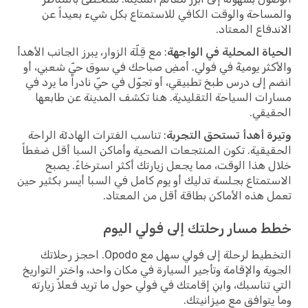
والمساحة والوقت الكافي للاستمتاع بكل شيء بعيداً عن
الاندفاع المعتاد.
الحياة المحلية في الواجهة
: مع قِلّة الزوار، يبرز الجانب الأهدأ
والأكثر يوميةً في فولي. أمضِ صباحك في سوق حيّ شعبي، أو
انضم إلى درس طبخ تطبيقي، أو تجوّل في حيّ نادراً ما يرد في
مسارات السياحة التقليدية. هنا تكشف المدينة عن طابعها
الحقيقي.
وتيرة أهدأ تستحق التجربة
: تناسب الفترات الهادئة الراحة
الحقيقية. تكون المنتجعات الصحية وأماكن السبا أقل ضغطاً
خلال هذا الوقت، مما يجعل زيارتك أكثر استرخاءً. يصبح
الاستمتاع بجلسة تدليك أو يوم كامل في السبا أيسر بكثير حين
تعمل هذه الأماكن بطاقة أقل من المعتاد.
خطط مسار رحلتك إلى فولي اليوم
التخطيط لرحلة إلى فولي سهل مع Opodo. احجز رحلاتك
الجوية والإقامة وتأجير السيارة في مكان واحد، واختر التواريخ
التي تناسبك، وابنِ إقامتك في فولي حول ما تريد فعلاً زيارته
وما يتوافق مع ميزانيتك.