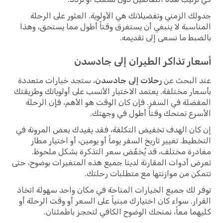
جدولك الزمني وتفضيلاتك هي الأولوية. العثور على الرحلة
المناسبة لا ينبغي أن يستغرق وقتاً أطول مما يستحق، وهذا
بالضبط ما نسعى إلى تقديمه.
أسعار تذاكر الطيران إلى جادسدن
عند البحث عن
رحلات إلى جادسدن
، ستجد خيارات متعددة
بأسعار مختلفة. يعتمد الاختيار الأنسب على أولوياتك وطريقتك
المفضلة في السفر. فإن كان الوقت هو الأهم، فإن الرحلة
الأسرع تمنحك وقتاً أطول في وجهتك.
إن كان الهدف تخفيض التكلفة، فقد يفيدك بعض المرونة في
التخطيط. تغيير تاريخ السفر يوماً أو يومين، أو اختيار مطار
مغادرة مختلف، قد يُخفّض سعر التذكرة بشكل ملحوظ.
تعرض أدوات المقارنة لدينا جميع هذه المتغيرات بوضوح، حتى
تتمكن من موازنتها مع متطلبات رحلتك.
توفر لك جميع الخيارات المتاحة في مكان واحد سهولة اتخاذ
القرار. سواء كان اختيارك مبنياً على السعر أو وقت الرحلة أو
كليهما معاً، نمنحك الوضوح الكافي لتحجز باطمئنان.