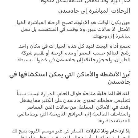
مدار اليوم، وقد تخفض التكلفة بشكل ملحوظ.
الرحلات المباشرة إلى جادسدن
حين يكون الوقت هو الأولوية، تصبح الرحلة المباشرة الخيار
الأمثل. لا صالات عبور، ولا توقف في المنتصف، بل تصل
مباشرةً إلى وجهتك.
تجمع أداة البحث لدينا كل هذه الخيارات في مكان واحد.
رشّح النتائج حسب السعر أو مدة الرحلة أو تقييم شركة
الطيران، و
احجز رحلتك إلى جادسدن
في خطوات بسيطة.
أبرز الأنشطة والأماكن التي يمكن استكشافها في
جادسدن
الثقافة الداخلية متاحة طوال العام
: الحرارة ليست سبباً
لتقليص خططك. تحتوي جادسدن على الكثير مما يشغل
وقتك في الأماكن المغلقة، من صالات الفن المعاصر
والمتاحف العالمية إلى المواقع التاريخية التي تربط ماضي
المدينة بحاضرها.
بلا ازدحام وبلا تنازلات
: السفر في غير موسم الذروة يتيح لك
الوصول بسهولة إلى أبرز معالم المدينة. ستحظى بالمناظر