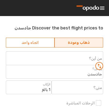
Discover the best flight prices to جادسدن
ذهاب وعودة
اتجاه واحد
من أين؟
إلى أين؟
جادسدن
الرُكاب
متى؟
1 بالغ
الرحلات المباشرة