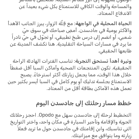
والمساحة والوقت الكافي للاستمتاع بكل شيء بعيداً عن
الاندفاع المعتاد.
الحياة المحلية في الواجهة
: مع قِلّة الزوار، يبرز الجانب الأهدأ
والأكثر يوميةً في جادسدن. أمضِ صباحك في سوق حيّ
شعبي، أو انضم إلى درس طبخ تطبيقي، أو تجوّل في حيّ نادراً
ما يرد في مسارات السياحة التقليدية. هنا تكشف المدينة عن
طابعها الحقيقي.
وتيرة أهدأ تستحق التجربة
: تناسب الفترات الهادئة الراحة
الحقيقية. تكون المنتجعات الصحية وأماكن السبا أقل ضغطاً
خلال هذا الوقت، مما يجعل زيارتك أكثر استرخاءً. يصبح
الاستمتاع بجلسة تدليك أو يوم كامل في السبا أيسر بكثير حين
تعمل هذه الأماكن بطاقة أقل من المعتاد.
خطط مسار رحلتك إلى جادسدن اليوم
التخطيط لرحلة إلى جادسدن سهل مع Opodo. احجز رحلاتك
الجوية والإقامة وتأجير السيارة في مكان واحد، واختر التواريخ
التي تناسبك، وابنِ إقامتك في جادسدن حول ما تريد فعلاً
زيارته وما يتوافق مع ميزانيتك.