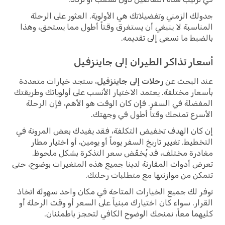
جدولك الزمني وتفضيلاتك هي الأولوية. العثور على الرحلة
المناسبة لا ينبغي أن يستغرق وقتاً أطول مما يستحق، وهذا
بالضبط ما نسعى إلى تقديمه.
أسعار تذاكر الطيران إلى جاينزفيل
عند البحث عن
رحلات إلى جاينزفيل
، ستجد خيارات متعددة
بأسعار مختلفة. يعتمد الاختيار الأنسب على أولوياتك وطريقتك
المفضلة في السفر. فإن كان الوقت هو الأهم، فإن الرحلة
الأسرع تمنحك وقتاً أطول في وجهتك.
إن كان الهدف تخفيض التكلفة، فقد يفيدك بعض المرونة في
التخطيط. تغيير تاريخ السفر يوماً أو يومين، أو اختيار مطار
مغادرة مختلف، قد يُخفّض سعر التذكرة بشكل ملحوظ.
تعرض أدوات المقارنة لدينا جميع هذه المتغيرات بوضوح، حتى
تتمكن من موازنتها مع متطلبات رحلتك.
توفر لك جميع الخيارات المتاحة في مكان واحد سهولة اتخاذ
القرار. سواء كان اختيارك مبنياً على السعر أو وقت الرحلة أو
كليهما معاً، نمنحك الوضوح الكافي لتحجز باطمئنان.