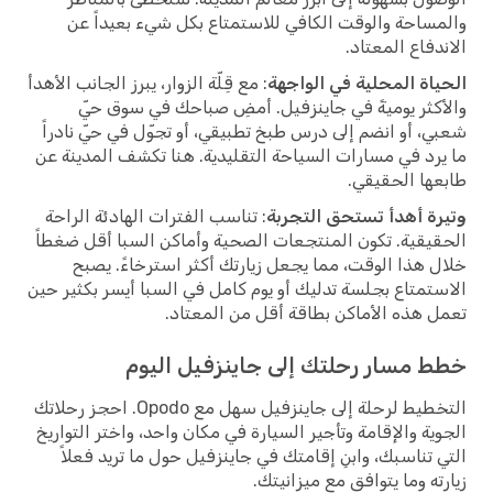
والمساحة والوقت الكافي للاستمتاع بكل شيء بعيداً عن
الاندفاع المعتاد.
الحياة المحلية في الواجهة
: مع قِلّة الزوار، يبرز الجانب الأهدأ
والأكثر يوميةً في جاينزفيل. أمضِ صباحك في سوق حيّ
شعبي، أو انضم إلى درس طبخ تطبيقي، أو تجوّل في حيّ نادراً
ما يرد في مسارات السياحة التقليدية. هنا تكشف المدينة عن
طابعها الحقيقي.
وتيرة أهدأ تستحق التجربة
: تناسب الفترات الهادئة الراحة
الحقيقية. تكون المنتجعات الصحية وأماكن السبا أقل ضغطاً
خلال هذا الوقت، مما يجعل زيارتك أكثر استرخاءً. يصبح
الاستمتاع بجلسة تدليك أو يوم كامل في السبا أيسر بكثير حين
تعمل هذه الأماكن بطاقة أقل من المعتاد.
خطط مسار رحلتك إلى جاينزفيل اليوم
التخطيط لرحلة إلى جاينزفيل سهل مع Opodo. احجز رحلاتك
الجوية والإقامة وتأجير السيارة في مكان واحد، واختر التواريخ
التي تناسبك، وابنِ إقامتك في جاينزفيل حول ما تريد فعلاً
زيارته وما يتوافق مع ميزانيتك.