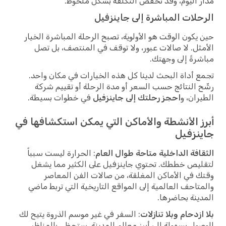
مدار اليوم، وقد تخفض التكلفة بشكل ملحوظ.
الرحلات المباشرة إلى جاينزفيل
حين يكون الوقت هو الأولوية، تصبح الرحلة المباشرة الخيار
الأمثل. لا صالات عبور، ولا توقف في المنتصف، بل تصل
مباشرةً إلى وجهتك.
تجمع أداة البحث لدينا كل هذه الخيارات في مكان واحد.
رشّح النتائج حسب السعر أو مدة الرحلة أو تقييم شركة
الطيران، و
احجز رحلتك إلى جاينزفيل
في خطوات بسيطة.
أبرز الأنشطة والأماكن التي يمكن استكشافها في
جاينزفيل
الثقافة الداخلية متاحة طوال العام
: الحرارة ليست سبباً
لتقليص خططك. تحتوي جاينزفيل على الكثير مما يشغل
وقتك في الأماكن المغلقة، من صالات الفن المعاصر
والمتاحف العالمية إلى المواقع التاريخية التي تربط ماضي
المدينة بحاضرها.
بلا ازدحام وبلا تنازلات
: السفر في غير موسم الذروة يتيح لك
الوصول بسهولة إلى أبرز معالم المدينة. ستحظى بالمناظر