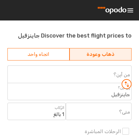
Discover the best flight prices to جاينزفيل
ذهاب وعودة
اتجاه واحد
من أين؟
إلى أين؟
جاينزفيل
الرُكاب
متى؟
1 بالغ
الرحلات المباشرة