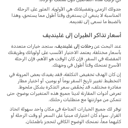
جدولك الزمني وتفضيلاتك هي الأولوية. العثور على الرحلة
المناسبة لا ينبغي أن يستغرق وقتاً أطول مما يستحق، وهذا
بالضبط ما نسعى إلى تقديمه.
أسعار تذاكر الطيران إلى غلينديف
عند البحث عن
رحلات إلى غلينديف
، ستجد خيارات متعددة
بأسعار مختلفة. يعتمد الاختيار الأنسب على أولوياتك وطريقتك
المفضلة في السفر. فإن كان الوقت هو الأهم، فإن الرحلة
الأسرع تمنحك وقتاً أطول في وجهتك.
إن كان الهدف تخفيض التكلفة، فقد يفيدك بعض المرونة في
التخطيط. تغيير تاريخ السفر يوماً أو يومين، أو اختيار مطار
مغادرة مختلف، قد يُخفّض سعر التذكرة بشكل ملحوظ.
تعرض أدوات المقارنة لدينا جميع هذه المتغيرات بوضوح، حتى
تتمكن من موازنتها مع متطلبات رحلتك.
توفر لك جميع الخيارات المتاحة في مكان واحد سهولة اتخاذ
القرار. سواء كان اختيارك مبنياً على السعر أو وقت الرحلة أو
كليهما معاً، نمنحك الوضوح الكافي لتحجز باطمئنان.