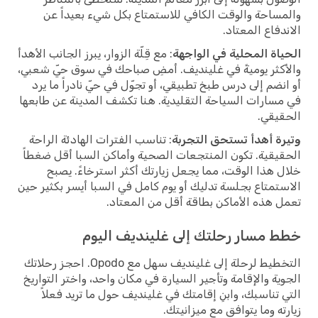
والمساحة والوقت الكافي للاستمتاع بكل شيء بعيداً عن
الاندفاع المعتاد.
الحياة المحلية في الواجهة
: مع قِلّة الزوار، يبرز الجانب الأهدأ
والأكثر يوميةً في غلينديف. أمضِ صباحك في سوق حيّ شعبي،
أو انضم إلى درس طبخ تطبيقي، أو تجوّل في حيّ نادراً ما يرد
في مسارات السياحة التقليدية. هنا تكشف المدينة عن طابعها
الحقيقي.
وتيرة أهدأ تستحق التجربة
: تناسب الفترات الهادئة الراحة
الحقيقية. تكون المنتجعات الصحية وأماكن السبا أقل ضغطاً
خلال هذا الوقت، مما يجعل زيارتك أكثر استرخاءً. يصبح
الاستمتاع بجلسة تدليك أو يوم كامل في السبا أيسر بكثير حين
تعمل هذه الأماكن بطاقة أقل من المعتاد.
خطط مسار رحلتك إلى غلينديف اليوم
التخطيط لرحلة إلى غلينديف سهل مع Opodo. احجز رحلاتك
الجوية والإقامة وتأجير السيارة في مكان واحد، واختر التواريخ
التي تناسبك، وابنِ إقامتك في غلينديف حول ما تريد فعلاً
زيارته وما يتوافق مع ميزانيتك.