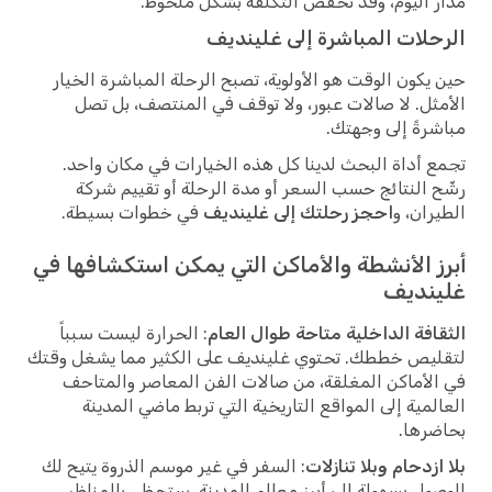
مدار اليوم، وقد تخفض التكلفة بشكل ملحوظ.
الرحلات المباشرة إلى غلينديف
حين يكون الوقت هو الأولوية، تصبح الرحلة المباشرة الخيار
الأمثل. لا صالات عبور، ولا توقف في المنتصف، بل تصل
مباشرةً إلى وجهتك.
تجمع أداة البحث لدينا كل هذه الخيارات في مكان واحد.
رشّح النتائج حسب السعر أو مدة الرحلة أو تقييم شركة
الطيران، و
احجز رحلتك إلى غلينديف
في خطوات بسيطة.
أبرز الأنشطة والأماكن التي يمكن استكشافها في
غلينديف
الثقافة الداخلية متاحة طوال العام
: الحرارة ليست سبباً
لتقليص خططك. تحتوي غلينديف على الكثير مما يشغل وقتك
في الأماكن المغلقة، من صالات الفن المعاصر والمتاحف
العالمية إلى المواقع التاريخية التي تربط ماضي المدينة
بحاضرها.
بلا ازدحام وبلا تنازلات
: السفر في غير موسم الذروة يتيح لك
الوصول بسهولة إلى أبرز معالم المدينة. ستحظى بالمناظر