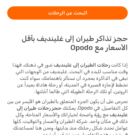
البحث عن الرحلات
حجز تذاكر طيران إلى غلينديف بأقل
الأسعار مع Opodo
إذا كانت
رحلات الطيران إلى غلينديف
تدور في ذهنك، فهذا
وقت مناسب للبدء في البحث. غلينديف من الوجهات التي
تبقى في الذاكرة بمجرد أن تستأثر باهتمامك، سواء كنت
تخطط لإجازة قصيرة في المدينة، أو رحلة هادئة بعيداً عن
الروتين، أو تلك الرحلة الطويلة التي طالما أجّلتها.
نحرص على أن يكون الجزء المتعلق بالطيران هو الأيسر من بين
كل التفاصيل. في Opodo، يمكنك
حجز رحلات طيران إلى
غلينديف
مع رؤية واضحة لخياراتك والأسعار المتاحة، وكل
ذلك في مكان واحد. شركة الطيران والمسار والتوقيت، كلها
عوامل تحدد شكل رحلتك منذ بدايتها، ونحن هنا لمساعدتك
في ترتيب هذه التفاصيل دون تشعّب أو تردد.