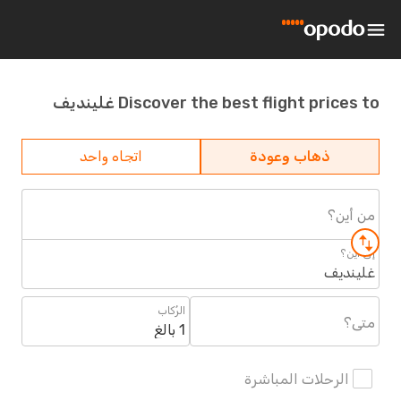
Discover the best flight prices to غلينديف
ذهاب وعودة
اتجاه واحد
من أين؟
إلى أين؟
غلينديف
الرُكاب
متى؟
1 بالغ
الرحلات المباشرة