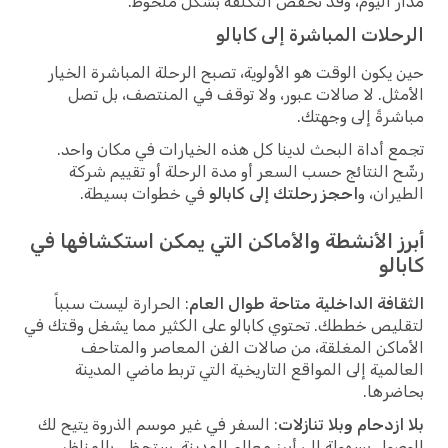
مدار اليوم، وقد تخفض التكلفة بشكل ملحوظ.
الرحلات المباشرة إلى كابالو
حين يكون الوقت هو الأولوية، تصبح الرحلة المباشرة الخيار
الأمثل. لا صالات عبور، ولا توقف في المنتصف، بل تصل
مباشرةً إلى وجهتك.
تجمع أداة البحث لدينا كل هذه الخيارات في مكان واحد.
رشّح النتائج حسب السعر أو مدة الرحلة أو تقييم شركة
الطيران، و
احجز رحلتك إلى كابالو
في خطوات بسيطة.
أبرز الأنشطة والأماكن التي يمكن استكشافها في
كابالو
الثقافة الداخلية متاحة طوال العام
: الحرارة ليست سبباً
لتقليص خططك. تحتوي كابالو على الكثير مما يشغل وقتك في
الأماكن المغلقة، من صالات الفن المعاصر والمتاحف
العالمية إلى المواقع التاريخية التي تربط ماضي المدينة
بحاضرها.
بلا ازدحام وبلا تنازلات
: السفر في غير موسم الذروة يتيح لك
الوصول بسهولة إلى أبرز معالم المدينة. ستحظى بالمناظر