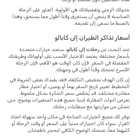
جدولك الزمني وتفضيلاتك هي الأولوية. العثور على الرحلة
المناسبة لا ينبغي أن يستغرق وقتاً أطول مما يستحق، وهذا
بالضبط ما نسعى إلى تقديمه.
أسعار تذاكر الطيران إلى كابالو
عند البحث عن
رحلات إلى كابالو
، ستجد خيارات متعددة
بأسعار مختلفة. يعتمد الاختيار الأنسب على أولوياتك وطريقتك
المفضلة في السفر. فإن كان الوقت هو الأهم، فإن الرحلة
الأسرع تمنحك وقتاً أطول في وجهتك.
إن كان الهدف تخفيض التكلفة، فقد يفيدك بعض المرونة في
التخطيط. تغيير تاريخ السفر يوماً أو يومين، أو اختيار مطار
مغادرة مختلف، قد يُخفّض سعر التذكرة بشكل ملحوظ.
تعرض أدوات المقارنة لدينا جميع هذه المتغيرات بوضوح، حتى
تتمكن من موازنتها مع متطلبات رحلتك.
توفر لك جميع الخيارات المتاحة في مكان واحد سهولة اتخاذ
القرار. سواء كان اختيارك مبنياً على السعر أو وقت الرحلة أو
كليهما معاً، نمنحك الوضوح الكافي لتحجز باطمئنان.