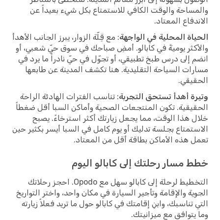
والمساحة والوقت الكافي للاستمتاع بكل شيء بعيداً عن
الاندفاع المعتاد.
الحياة المحلية في الواجهة
: مع قِلّة الزوار، يبرز الجانب الأهدأ
والأكثر يوميةً في كابالو. أمضِ صباحك في سوق حيّ شعبي، أو
انضم إلى درس طبخ تطبيقي، أو تجوّل في حيّ نادراً ما يرد في
مسارات السياحة التقليدية. هنا تكشف المدينة عن طابعها
الحقيقي.
وتيرة أهدأ تستحق التجربة
: تناسب الفترات الهادئة الراحة
الحقيقية. تكون المنتجعات الصحية وأماكن السبا أقل ضغطاً
خلال هذا الوقت، مما يجعل زيارتك أكثر استرخاءً. يصبح
الاستمتاع بجلسة تدليك أو يوم كامل في السبا أيسر بكثير حين
تعمل هذه الأماكن بطاقة أقل من المعتاد.
خطط مسار رحلتك إلى كابالو اليوم
التخطيط لرحلة إلى كابالو سهل مع Opodo. احجز رحلاتك
الجوية والإقامة وتأجير السيارة في مكان واحد، واختر التواريخ
التي تناسبك، وابنِ إقامتك في كابالو حول ما تريد فعلاً زيارته
وما يتوافق مع ميزانيتك.