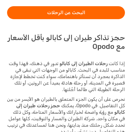
البحث عن الرحلات
حجز تذاكر طيران إلى كابالو بأقل الأسعار
مع Opodo
إذا كانت
رحلات الطيران إلى كابالو
تدور في ذهنك، فهذا وقت
مناسب للبدء في البحث. كابالو من الوجهات التي تبقى في
الذاكرة بمجرد أن تستأثر باهتمامك، سواء كنت تخطط لإجازة
قصيرة في المدينة، أو رحلة هادئة بعيداً عن الروتين، أو تلك
الرحلة الطويلة التي طالما أجّلتها.
نحرص على أن يكون الجزء المتعلق بالطيران هو الأيسر من بين
كل التفاصيل. في Opodo، يمكنك
حجز رحلات طيران إلى
كابالو
مع رؤية واضحة لخياراتك والأسعار المتاحة، وكل ذلك
في مكان واحد. شركة الطيران والمسار والتوقيت، كلها عوامل
تحدد شكل رحلتك منذ بدايتها، ونحن هنا لمساعدتك في ترتيب
هذه التفاصيل دون تشعّب أو تردد.