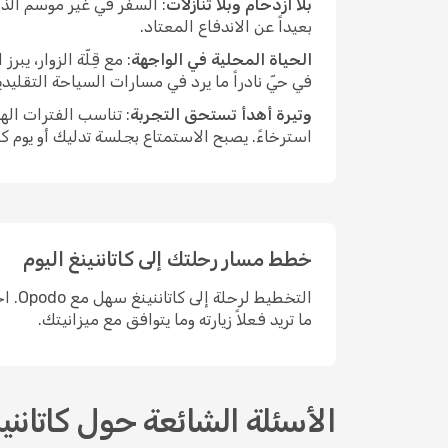
بلا ازدحام وبلا تنازلات
: السفر في غير موسم الذر
بعيداً عن الاندفاع المعتاد.
الحياة المحلية في الواجهة
: مع قِلّة الزوار، ي
في حيّ نادراً ما يرد في مسارات السياحة التقليد
وتيرة أهدأ تستحق التجربة
: تناسب الفترات اله
استرخاءً. يصبح الاستمتاع بجلسة تدليك أو يوم ك
خطط مسار رحلتك إلى كاتاننينغ اليوم
التخ
ما تريد فعلاً زيارته وما يتوافق مع ميزانيتك.
الأسئلة الشائعة حول كاتانني