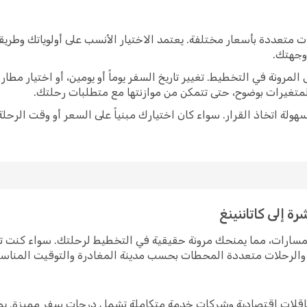
ت متعددة بأسعار مختلفة. يعتمد الاختيار الأنسب على أولوياتك وطري
 وجهتك.
رونة في التخطيط. تغيير تاريخ السفر يوماً أو يومين، أو اختيار مط
متغيرات بوضوح، حتى تتمكن من موازنتها مع متطلبات رحلتك.
ولة اتخاذ القرار. سواء كان اختيارك مبنياً على السعر أو وقت الرحلة
ة إلى كاتاننينغ
 المسارات، مما يمنحك مرونة حقيقية في التخطيط لرحلتك. سواء كنت
رة والرحلات متعددة المحطات بحسب مدينة المغادرة والتوقيت المناس
ن ناقلات اقتصادية وشركات خدمة متكاملة تشمل درجات سفر مميزة. ي