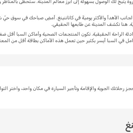
وة يتيح لك الوصول بسهولة إلى أبرز معالم المدينة. ستحظى بالمناظر
برز الجانب الأهدأ والأكثر يوميةً في كاتاننينغ. أمضِ صباحك في سوق حي
ية. هنا تكشف المدينة عن طابعها الحقيقي.
ادئة الراحة الحقيقية. تكون المنتجعات الصحية وأماكن السبا أقل ضغط
امل في السبا أيسر بكثير حين تعمل هذه الأماكن بطاقة أقل من المعتا
طيط لرحلة إلى كاتاننينغ سهل مع Opodo. احجز رحلاتك الجوية والإقامة وتأجير السيارة في مكان و
نغ