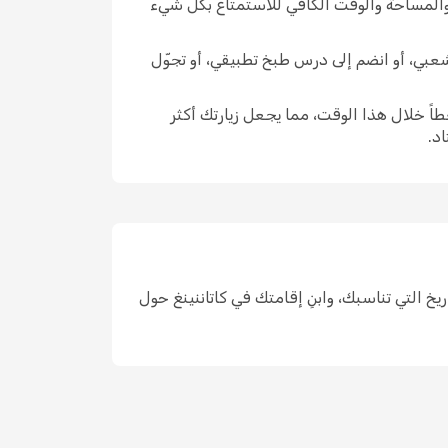
 والمساحة والوقت الكافي للاستمتاع بكل شيء
ّ شعبي، أو انضم إلى درس طبخ تطبيقي، أو تجوّل
اً خلال هذا الوقت، مما يجعل زيارتك أكثر
د.
احد، واختر التواريخ التي تناسبك، وابنِ إقامتك في كاتاننينغ حول