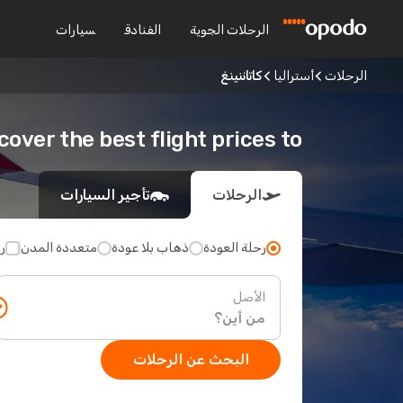
الرحلات الجوية
الفنادق
سيارات
الرحلات
أستراليا
كاتاننينغ
Discover the best flight prices to كاتان
الرحلات
تأجير السيارات
رحلة العودة
ذهاب بلا عودة
متعددة المدن
ر
الأصل
البحث عن الرحلات