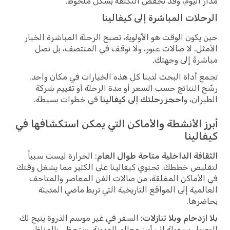
مدار اليوم، وقد تخفض التكلفة بشكل ملحوظ.
الرحلات المباشرة إلى كيفالينا
حين يكون الوقت هو الأولوية، تصبح الرحلة المباشرة الخيار
الأمثل. لا صالات عبور، ولا توقف في المنتصف، بل تصل
مباشرةً إلى وجهتك.
تجمع أداة البحث لدينا كل هذه الخيارات في مكان واحد.
رشّح النتائج حسب السعر أو مدة الرحلة أو تقييم شركة
الطيران، و
احجز رحلتك إلى كيفالينا
في خطوات بسيطة.
أبرز الأنشطة والأماكن التي يمكن استكشافها في
كيفالينا
الثقافة الداخلية متاحة طوال العام
: الحرارة ليست سبباً
لتقليص خططك. تحتوي كيفالينا على الكثير مما يشغل وقتك
في الأماكن المغلقة، من صالات الفن المعاصر والمتاحف
العالمية إلى المواقع التاريخية التي تربط ماضي المدينة
بحاضرها.
بلا ازدحام وبلا تنازلات
: السفر في غير موسم الذروة يتيح لك
الوصول بسهولة إلى أبرز معالم المدينة. ستحظى بالمناظر