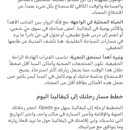
والمساحة والوقت الكافي للاستمتاع بكل شيء بعيداً عن
الاندفاع المعتاد.
الحياة المحلية في الواجهة
: مع قِلّة الزوار، يبرز الجانب الأهدأ
والأكثر يوميةً في كيفالينا. أمضِ صباحك في سوق حيّ شعبي،
أو انضم إلى درس طبخ تطبيقي، أو تجوّل في حيّ نادراً ما يرد
في مسارات السياحة التقليدية. هنا تكشف المدينة عن طابعها
الحقيقي.
وتيرة أهدأ تستحق التجربة
: تناسب الفترات الهادئة الراحة
الحقيقية. تكون المنتجعات الصحية وأماكن السبا أقل ضغطاً
خلال هذا الوقت، مما يجعل زيارتك أكثر استرخاءً. يصبح
الاستمتاع بجلسة تدليك أو يوم كامل في السبا أيسر بكثير حين
تعمل هذه الأماكن بطاقة أقل من المعتاد.
خطط مسار رحلتك إلى كيفالينا اليوم
التخطيط لرحلة إلى كيفالينا سهل مع Opodo. احجز رحلاتك
الجوية والإقامة وتأجير السيارة في مكان واحد، واختر التواريخ
التي تناسبك، وابنِ إقامتك في كيفالينا حول ما تريد فعلاً زيارته
وما يتوافق مع ميزانيتك.