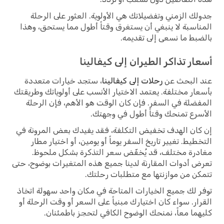
جدولك الزمني وتفضيلاتك هي الأولوية. العثور على الرحلة
المناسبة لا ينبغي أن يستغرق وقتاً أطول مما يستحق، وهذا
بالضبط ما نسعى إلى تقديمه.
أسعار تذاكر الطيران إلى كيفالينا
عند البحث عن
رحلات إلى كيفالينا
، ستجد خيارات متعددة
بأسعار مختلفة. يعتمد الاختيار الأنسب على أولوياتك وطريقتك
المفضلة في السفر. فإن كان الوقت هو الأهم، فإن الرحلة
الأسرع تمنحك وقتاً أطول في وجهتك.
إن كان الهدف تخفيض التكلفة، فقد يفيدك بعض المرونة في
التخطيط. تغيير تاريخ السفر يوماً أو يومين، أو اختيار مطار
مغادرة مختلف، قد يُخفّض سعر التذكرة بشكل ملحوظ.
تعرض أدوات المقارنة لدينا جميع هذه المتغيرات بوضوح، حتى
تتمكن من موازنتها مع متطلبات رحلتك.
توفر لك جميع الخيارات المتاحة في مكان واحد سهولة اتخاذ
القرار. سواء كان اختيارك مبنياً على السعر أو وقت الرحلة أو
كليهما معاً، نمنحك الوضوح الكافي لتحجز باطمئنان.