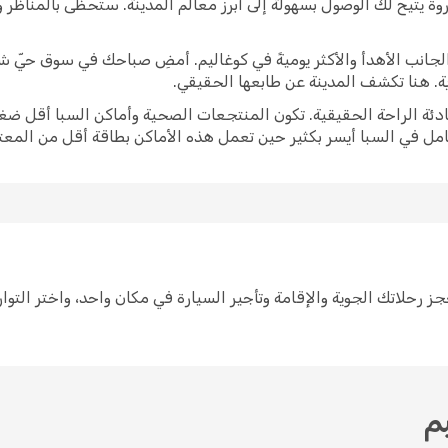
وة يتيح لك الوصول بسهولة إلى أبرز معالم المدينة. ستحظى بالمناظر
برز الجانب الأهدأ والأكثر يوميةً في كوغاليم. أمضِ صباحك في سوق حيّ
ية. هنا تكشف المدينة عن طابعها الحقيقي.
ادئة الراحة الحقيقية. تكون المنتجعات الصحية وأماكن السبا أقل ضغط
امل في السبا أيسر بكثير حين تعمل هذه الأماكن بطاقة أقل من المعتا
يط لرحلة إلى كوغاليم سهل مع Opodo. احجز رحلاتك الجوية والإقامة وتأجير السيارة في مكان وا
م