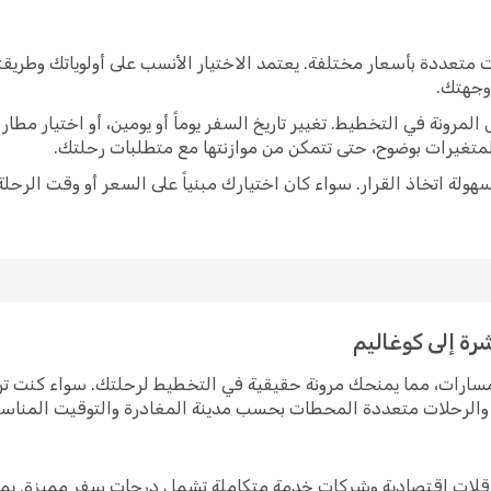
 متعددة بأسعار مختلفة. يعتمد الاختيار الأنسب على أولوياتك وطري
 وجهتك.
رونة في التخطيط. تغيير تاريخ السفر يوماً أو يومين، أو اختيار مط
متغيرات بوضوح، حتى تتمكن من موازنتها مع متطلبات رحلتك.
ولة اتخاذ القرار. سواء كان اختيارك مبنياً على السعر أو وقت الرحلة
رة إلى كوغاليم
لمسارات، مما يمنحك مرونة حقيقية في التخطيط لرحلتك. سواء كنت 
رة والرحلات متعددة المحطات بحسب مدينة المغادرة والتوقيت المناس
 ناقلات اقتصادية وشركات خدمة متكاملة تشمل درجات سفر مميزة. يم