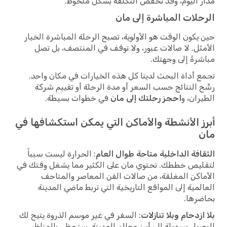
مدار اليوم، وقد تخفض التكلفة بشكل ملحوظ.
الرحلات المباشرة إلى مان
حين يكون الوقت هو الأولوية، تصبح الرحلة المباشرة الخيار
الأمثل. لا صالات عبور، ولا توقف في المنتصف، بل تصل
مباشرةً إلى وجهتك.
تجمع أداة البحث لدينا كل هذه الخيارات في مكان واحد.
رشّح النتائج حسب السعر أو مدة الرحلة أو تقييم شركة
الطيران، و
احجز رحلتك إلى مان
في خطوات بسيطة.
أبرز الأنشطة والأماكن التي يمكن استكشافها في
مان
الثقافة الداخلية متاحة طوال العام
: الحرارة ليست سبباً
لتقليص خططك. تحتوي مان على الكثير مما يشغل وقتك في
الأماكن المغلقة، من صالات الفن المعاصر والمتاحف
العالمية إلى المواقع التاريخية التي تربط ماضي المدينة
بحاضرها.
بلا ازدحام وبلا تنازلات
: السفر في غير موسم الذروة يتيح لك
الوصول بسهولة إلى أبرز معالم المدينة. ستحظى بالمناظر