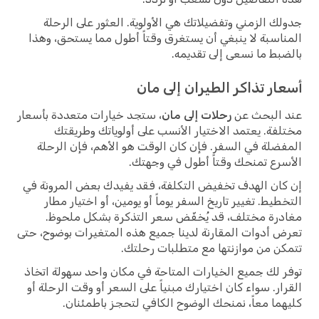
جدولك الزمني وتفضيلاتك هي الأولوية. العثور على الرحلة
المناسبة لا ينبغي أن يستغرق وقتاً أطول مما يستحق، وهذا
بالضبط ما نسعى إلى تقديمه.
أسعار تذاكر الطيران إلى مان
عند البحث عن
رحلات إلى مان
، ستجد خيارات متعددة بأسعار
مختلفة. يعتمد الاختيار الأنسب على أولوياتك وطريقتك
المفضلة في السفر. فإن كان الوقت هو الأهم، فإن الرحلة
الأسرع تمنحك وقتاً أطول في وجهتك.
إن كان الهدف تخفيض التكلفة، فقد يفيدك بعض المرونة في
التخطيط. تغيير تاريخ السفر يوماً أو يومين، أو اختيار مطار
مغادرة مختلف، قد يُخفّض سعر التذكرة بشكل ملحوظ.
تعرض أدوات المقارنة لدينا جميع هذه المتغيرات بوضوح، حتى
تتمكن من موازنتها مع متطلبات رحلتك.
توفر لك جميع الخيارات المتاحة في مكان واحد سهولة اتخاذ
القرار. سواء كان اختيارك مبنياً على السعر أو وقت الرحلة أو
كليهما معاً، نمنحك الوضوح الكافي لتحجز باطمئنان.