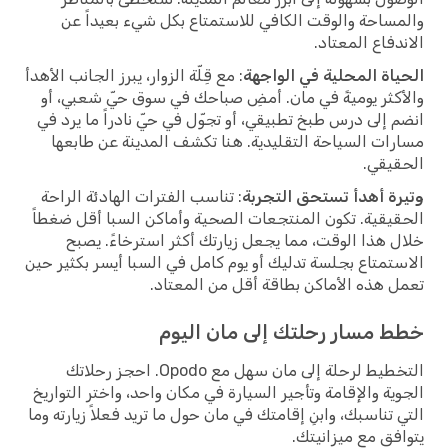
والمساحة والوقت الكافي للاستمتاع بكل شيء بعيداً عن
الاندفاع المعتاد.
الحياة المحلية في الواجهة
: مع قِلّة الزوار، يبرز الجانب الأهدأ
والأكثر يوميةً في مان. أمضِ صباحك في سوق حيّ شعبي، أو
انضم إلى درس طبخ تطبيقي، أو تجوّل في حيّ نادراً ما يرد في
مسارات السياحة التقليدية. هنا تكشف المدينة عن طابعها
الحقيقي.
وتيرة أهدأ تستحق التجربة
: تناسب الفترات الهادئة الراحة
الحقيقية. تكون المنتجعات الصحية وأماكن السبا أقل ضغطاً
خلال هذا الوقت، مما يجعل زيارتك أكثر استرخاءً. يصبح
الاستمتاع بجلسة تدليك أو يوم كامل في السبا أيسر بكثير حين
تعمل هذه الأماكن بطاقة أقل من المعتاد.
خطط مسار رحلتك إلى مان اليوم
التخطيط لرحلة إلى مان سهل مع Opodo. احجز رحلاتك
الجوية والإقامة وتأجير السيارة في مكان واحد، واختر التواريخ
التي تناسبك، وابنِ إقامتك في مان حول ما تريد فعلاً زيارته وما
يتوافق مع ميزانيتك.