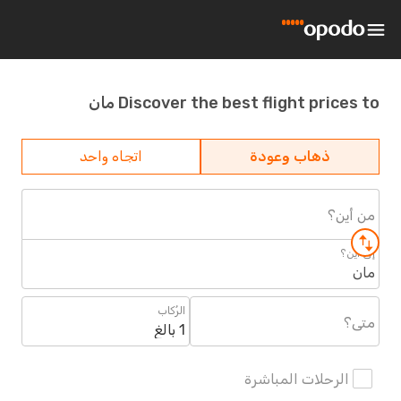
Discover the best flight prices to مان
ذهاب وعودة
اتجاه واحد
من أين؟
إلى أين؟
مان
الرُكاب
متى؟
1 بالغ
الرحلات المباشرة