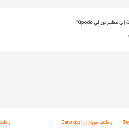
 مظفر بور في Opodo؟
رحلات جوية إلى Janakpur
رحلات جو