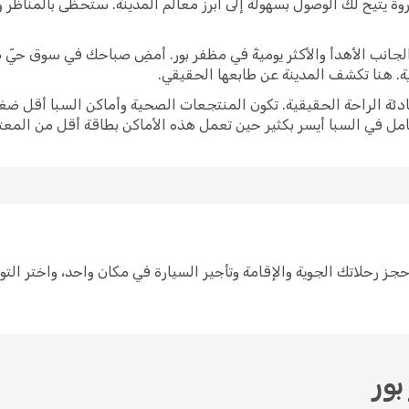
وة يتيح لك الوصول بسهولة إلى أبرز معالم المدينة. ستحظى بالمناظر
برز الجانب الأهدأ والأكثر يوميةً في مظفر بور. أمضِ صباحك في سوق حي
ية. هنا تكشف المدينة عن طابعها الحقيقي.
ادئة الراحة الحقيقية. تكون المنتجعات الصحية وأماكن السبا أقل ضغط
امل في السبا أيسر بكثير حين تعمل هذه الأماكن بطاقة أقل من المعتا
خطيط لرحلة إلى مظفر بور سهل مع Opodo. احجز رحلاتك الجوية والإقامة وتأجير السيارة في مكان وا
ور