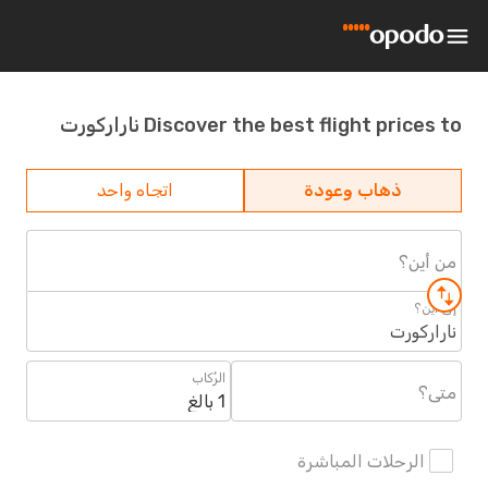
Discover the best flight prices to ناراركورت
ذهاب وعودة
اتجاه واحد
من أين؟
إلى أين؟
ناراركورت
الرُكاب
متى؟
1 بالغ
الرحلات المباشرة