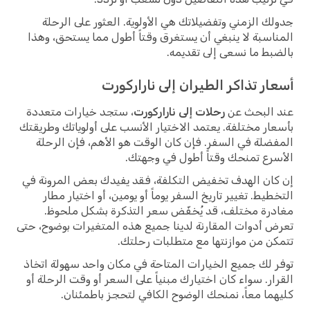
جدولك الزمني وتفضيلاتك هي الأولوية. العثور على الرحلة
المناسبة لا ينبغي أن يستغرق وقتاً أطول مما يستحق، وهذا
بالضبط ما نسعى إلى تقديمه.
أسعار تذاكر الطيران إلى ناراركورت
عند البحث عن
رحلات إلى ناراركورت
، ستجد خيارات متعددة
بأسعار مختلفة. يعتمد الاختيار الأنسب على أولوياتك وطريقتك
المفضلة في السفر. فإن كان الوقت هو الأهم، فإن الرحلة
الأسرع تمنحك وقتاً أطول في وجهتك.
إن كان الهدف تخفيض التكلفة، فقد يفيدك بعض المرونة في
التخطيط. تغيير تاريخ السفر يوماً أو يومين، أو اختيار مطار
مغادرة مختلف، قد يُخفّض سعر التذكرة بشكل ملحوظ.
تعرض أدوات المقارنة لدينا جميع هذه المتغيرات بوضوح، حتى
تتمكن من موازنتها مع متطلبات رحلتك.
توفر لك جميع الخيارات المتاحة في مكان واحد سهولة اتخاذ
القرار. سواء كان اختيارك مبنياً على السعر أو وقت الرحلة أو
كليهما معاً، نمنحك الوضوح الكافي لتحجز باطمئنان.