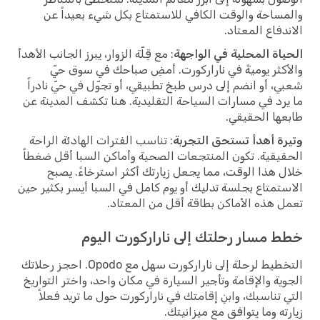
والمساحة والوقت الكافي للاستمتاع بكل شيء بعيداً عن
الاندفاع المعتاد.
الحياة المحلية في الواجهة
: مع قِلّة الزوار، يبرز الجانب الأهدأ
والأكثر يوميةً في ناراركورت. أمضِ صباحك في سوق حيّ
شعبي، أو انضم إلى درس طبخ تطبيقي، أو تجوّل في حيّ نادراً
ما يرد في مسارات السياحة التقليدية. هنا تكشف المدينة عن
طابعها الحقيقي.
وتيرة أهدأ تستحق التجربة
: تناسب الفترات الهادئة الراحة
الحقيقية. تكون المنتجعات الصحية وأماكن السبا أقل ضغطاً
خلال هذا الوقت، مما يجعل زيارتك أكثر استرخاءً. يصبح
الاستمتاع بجلسة تدليك أو يوم كامل في السبا أيسر بكثير حين
تعمل هذه الأماكن بطاقة أقل من المعتاد.
خطط مسار رحلتك إلى ناراركورت اليوم
التخطيط لرحلة إلى ناراركورت سهل مع Opodo. احجز رحلاتك
الجوية والإقامة وتأجير السيارة في مكان واحد، واختر التواريخ
التي تناسبك، وابنِ إقامتك في ناراركورت حول ما تريد فعلاً
زيارته وما يتوافق مع ميزانيتك.