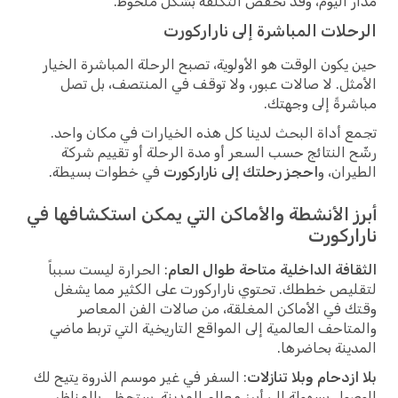
مدار اليوم، وقد تخفض التكلفة بشكل ملحوظ.
الرحلات المباشرة إلى ناراركورت
حين يكون الوقت هو الأولوية، تصبح الرحلة المباشرة الخيار
الأمثل. لا صالات عبور، ولا توقف في المنتصف، بل تصل
مباشرةً إلى وجهتك.
تجمع أداة البحث لدينا كل هذه الخيارات في مكان واحد.
رشّح النتائج حسب السعر أو مدة الرحلة أو تقييم شركة
الطيران، و
احجز رحلتك إلى ناراركورت
في خطوات بسيطة.
أبرز الأنشطة والأماكن التي يمكن استكشافها في
ناراركورت
الثقافة الداخلية متاحة طوال العام
: الحرارة ليست سبباً
لتقليص خططك. تحتوي ناراركورت على الكثير مما يشغل
وقتك في الأماكن المغلقة، من صالات الفن المعاصر
والمتاحف العالمية إلى المواقع التاريخية التي تربط ماضي
المدينة بحاضرها.
بلا ازدحام وبلا تنازلات
: السفر في غير موسم الذروة يتيح لك
الوصول بسهولة إلى أبرز معالم المدينة. ستحظى بالمناظر