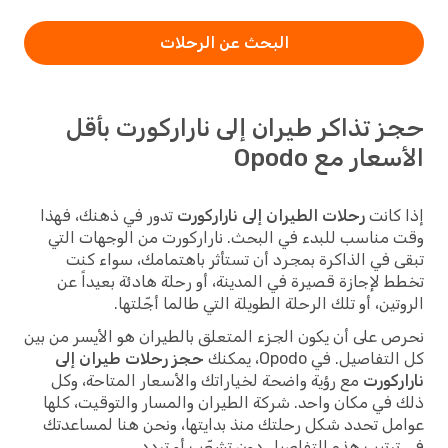
البحث عن الرحلات
حجز تذاكر طيران إلى ناراركورت بأقل
الأسعار مع Opodo
إذا كانت
رحلات الطيران إلى ناراركورت
تدور في ذهنك، فهذا
وقت مناسب للبدء في البحث. ناراركورت من الوجهات التي
تبقى في الذاكرة بمجرد أن تستأثر باهتمامك، سواء كنت
تخطط لإجازة قصيرة في المدينة، أو رحلة هادئة بعيداً عن
الروتين، أو تلك الرحلة الطويلة التي طالما أجّلتها.
نحرص على أن يكون الجزء المتعلق بالطيران هو الأيسر من بين
كل التفاصيل. في Opodo، يمكنك
حجز رحلات طيران إلى
ناراركورت
مع رؤية واضحة لخياراتك والأسعار المتاحة، وكل
ذلك في مكان واحد. شركة الطيران والمسار والتوقيت، كلها
عوامل تحدد شكل رحلتك منذ بدايتها، ونحن هنا لمساعدتك
في ترتيب هذه التفاصيل دون تشعّب أو تردد.