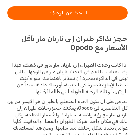
البحث عن الرحلات
حجز تذاكر طيران إلى ناريان مار بأقل
الأسعار مع Opodo
إذا كانت
رحلات الطيران إلى ناريان مار
تدور في ذهنك، فهذا
وقت مناسب للبدء في البحث. ناريان مار من الوجهات التي
تبقى في الذاكرة بمجرد أن تستأثر باهتمامك، سواء كنت
تخطط لإجازة قصيرة في المدينة، أو رحلة هادئة بعيداً عن
الروتين، أو تلك الرحلة الطويلة التي طالما أجّلتها.
نحرص على أن يكون الجزء المتعلق بالطيران هو الأيسر من بين
كل التفاصيل. في Opodo، يمكنك
حجز رحلات طيران إلى
ناريان مار
مع رؤية واضحة لخياراتك والأسعار المتاحة، وكل
ذلك في مكان واحد. شركة الطيران والمسار والتوقيت، كلها
عوامل تحدد شكل رحلتك منذ بدايتها، ونحن هنا لمساعدتك
في ترتيب هذه التفاصيل دون تشعّب أو تردد.