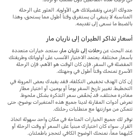
جدولك الزمني وتفضيلاتك هي الأولوية. العثور على الرحلة
المناسبة لا ينبغي أن يستغرق وقتاً أطول مما يستحق، وهذا
بالضبط ما نسعى إلى تقديمه.
أسعار تذاكر الطيران إلى ناريان مار
عند البحث عن
رحلات إلى ناريان مار
، ستجد خيارات متعددة
بأسعار مختلفة. يعتمد الاختيار الأنسب على أولوياتك وطريقتك
المفضلة في السفر. فإن كان الوقت هو الأهم، فإن الرحلة
الأسرع تمنحك وقتاً أطول في وجهتك.
إن كان الهدف تخفيض التكلفة، فقد يفيدك بعض المرونة في
التخطيط. تغيير تاريخ السفر يوماً أو يومين، أو اختيار مطار
مغادرة مختلف، قد يُخفّض سعر التذكرة بشكل ملحوظ.
تعرض أدوات المقارنة لدينا جميع هذه المتغيرات بوضوح، حتى
تتمكن من موازنتها مع متطلبات رحلتك.
توفر لك جميع الخيارات المتاحة في مكان واحد سهولة اتخاذ
القرار. سواء كان اختيارك مبنياً على السعر أو وقت الرحلة أو
كليهما معاً، نمنحك الوضوح الكافي لتحجز باطمئنان.