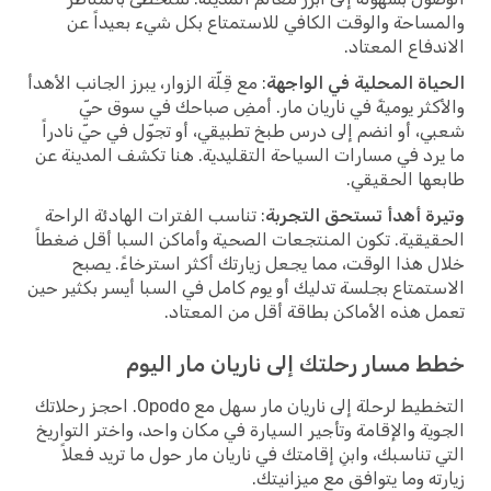
والمساحة والوقت الكافي للاستمتاع بكل شيء بعيداً عن
الاندفاع المعتاد.
الحياة المحلية في الواجهة
: مع قِلّة الزوار، يبرز الجانب الأهدأ
والأكثر يوميةً في ناريان مار. أمضِ صباحك في سوق حيّ
شعبي، أو انضم إلى درس طبخ تطبيقي، أو تجوّل في حيّ نادراً
ما يرد في مسارات السياحة التقليدية. هنا تكشف المدينة عن
طابعها الحقيقي.
وتيرة أهدأ تستحق التجربة
: تناسب الفترات الهادئة الراحة
الحقيقية. تكون المنتجعات الصحية وأماكن السبا أقل ضغطاً
خلال هذا الوقت، مما يجعل زيارتك أكثر استرخاءً. يصبح
الاستمتاع بجلسة تدليك أو يوم كامل في السبا أيسر بكثير حين
تعمل هذه الأماكن بطاقة أقل من المعتاد.
خطط مسار رحلتك إلى ناريان مار اليوم
التخطيط لرحلة إلى ناريان مار سهل مع Opodo. احجز رحلاتك
الجوية والإقامة وتأجير السيارة في مكان واحد، واختر التواريخ
التي تناسبك، وابنِ إقامتك في ناريان مار حول ما تريد فعلاً
زيارته وما يتوافق مع ميزانيتك.