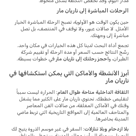
مدار اليوم، وقد تخفض التكلفة بشكل ملحوظ.
الرحلات المباشرة إلى ناريان مار
حين يكون الوقت هو الأولوية، تصبح الرحلة المباشرة الخيار
الأمثل. لا صالات عبور، ولا توقف في المنتصف، بل تصل
مباشرةً إلى وجهتك.
تجمع أداة البحث لدينا كل هذه الخيارات في مكان واحد.
رشّح النتائج حسب السعر أو مدة الرحلة أو تقييم شركة
الطيران، و
احجز رحلتك إلى ناريان مار
في خطوات بسيطة.
أبرز الأنشطة والأماكن التي يمكن استكشافها في
ناريان مار
الثقافة الداخلية متاحة طوال العام
: الحرارة ليست سبباً
لتقليص خططك. تحتوي ناريان مار على الكثير مما يشغل
وقتك في الأماكن المغلقة، من صالات الفن المعاصر
والمتاحف العالمية إلى المواقع التاريخية التي تربط ماضي
المدينة بحاضرها.
بلا ازدحام وبلا تنازلات
: السفر في غير موسم الذروة يتيح لك
الوصول بسهولة إلى أبرز معالم المدينة. ستحظى بالمناظر