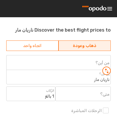
Discover the best flight prices to ناريان مار
ذهاب وعودة
اتجاه واحد
من أين؟
إلى أين؟
ناريان مار
الرُكاب
متى؟
1 بالغ
الرحلات المباشرة