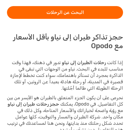
البحث عن الرحلات
حجز تذاكر طيران إلى نياو بأقل الأسعار
مع Opodo
إذا كانت
رحلات الطيران إلى نياو
تدور في ذهنك، فهذا وقت
مناسب للبدء في البحث. نياو من الوجهات التي تبقى في
الذاكرة بمجرد أن تستأثر باهتمامك، سواء كنت تخطط لإجازة
قصيرة في المدينة، أو رحلة هادئة بعيداً عن الروتين، أو تلك
الرحلة الطويلة التي طالما أجّلتها.
نحرص على أن يكون الجزء المتعلق بالطيران هو الأيسر من بين
كل التفاصيل. في Opodo، يمكنك
حجز رحلات طيران إلى نياو
مع رؤية واضحة لخياراتك والأسعار المتاحة، وكل ذلك في
مكان واحد. شركة الطيران والمسار والتوقيت، كلها عوامل
تحدد شكل رحلتك منذ بدايتها، ونحن هنا لمساعدتك في ترتيب
هذه التفاصيل دون تشعّب أو تردد.