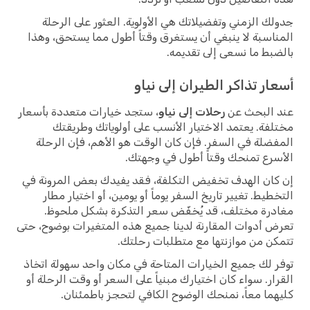
جدولك الزمني وتفضيلاتك هي الأولوية. العثور على الرحلة
المناسبة لا ينبغي أن يستغرق وقتاً أطول مما يستحق، وهذا
بالضبط ما نسعى إلى تقديمه.
أسعار تذاكر الطيران إلى نياو
عند البحث عن
رحلات إلى نياو
، ستجد خيارات متعددة بأسعار
مختلفة. يعتمد الاختيار الأنسب على أولوياتك وطريقتك
المفضلة في السفر. فإن كان الوقت هو الأهم، فإن الرحلة
الأسرع تمنحك وقتاً أطول في وجهتك.
إن كان الهدف تخفيض التكلفة، فقد يفيدك بعض المرونة في
التخطيط. تغيير تاريخ السفر يوماً أو يومين، أو اختيار مطار
مغادرة مختلف، قد يُخفّض سعر التذكرة بشكل ملحوظ.
تعرض أدوات المقارنة لدينا جميع هذه المتغيرات بوضوح، حتى
تتمكن من موازنتها مع متطلبات رحلتك.
توفر لك جميع الخيارات المتاحة في مكان واحد سهولة اتخاذ
القرار. سواء كان اختيارك مبنياً على السعر أو وقت الرحلة أو
كليهما معاً، نمنحك الوضوح الكافي لتحجز باطمئنان.