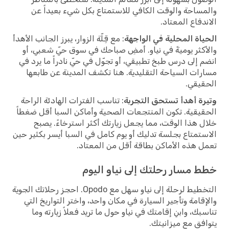
والمساحة والوقت الكافي للاستمتاع بكل شيء بعيداً عن
الاندفاع المعتاد.
الحياة المحلية في الواجهة
: مع قِلّة الزوار، يبرز الجانب الأهدأ
والأكثر يوميةً في نياو. أمضِ صباحك في سوق حيّ شعبي، أو
انضم إلى درس طبخ تطبيقي، أو تجوّل في حيّ نادراً ما يرد في
مسارات السياحة التقليدية. هنا تكشف المدينة عن طابعها
الحقيقي.
وتيرة أهدأ تستحق التجربة
: تناسب الفترات الهادئة الراحة
الحقيقية. تكون المنتجعات الصحية وأماكن السبا أقل ضغطاً
خلال هذا الوقت، مما يجعل زيارتك أكثر استرخاءً. يصبح
الاستمتاع بجلسة تدليك أو يوم كامل في السبا أيسر بكثير حين
تعمل هذه الأماكن بطاقة أقل من المعتاد.
خطط مسار رحلتك إلى نياو اليوم
التخطيط لرحلة إلى نياو سهل مع Opodo. احجز رحلاتك الجوية
والإقامة وتأجير السيارة في مكان واحد، واختر التواريخ التي
تناسبك، وابنِ إقامتك في نياو حول ما تريد فعلاً زيارته وما
يتوافق مع ميزانيتك.