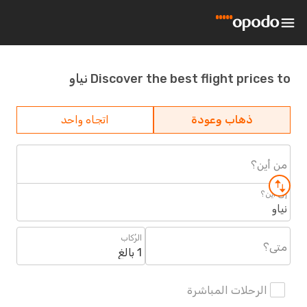
Discover the best flight prices to نياو
ذهاب وعودة
اتجاه واحد
من أين؟
إلى أين؟
نياو
الرُكاب
متى؟
1 بالغ
الرحلات المباشرة