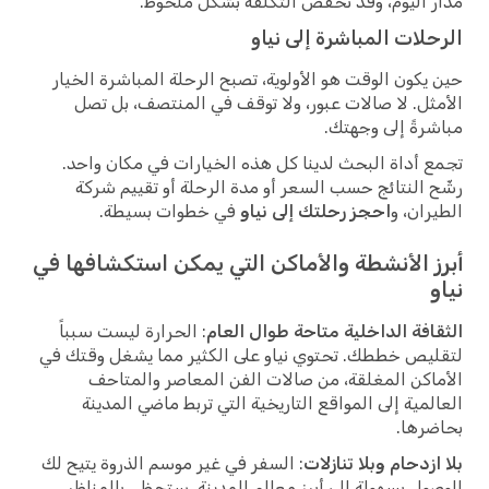
مدار اليوم، وقد تخفض التكلفة بشكل ملحوظ.
الرحلات المباشرة إلى نياو
حين يكون الوقت هو الأولوية، تصبح الرحلة المباشرة الخيار
الأمثل. لا صالات عبور، ولا توقف في المنتصف، بل تصل
مباشرةً إلى وجهتك.
تجمع أداة البحث لدينا كل هذه الخيارات في مكان واحد.
رشّح النتائج حسب السعر أو مدة الرحلة أو تقييم شركة
الطيران، و
احجز رحلتك إلى نياو
في خطوات بسيطة.
أبرز الأنشطة والأماكن التي يمكن استكشافها في
نياو
الثقافة الداخلية متاحة طوال العام
: الحرارة ليست سبباً
لتقليص خططك. تحتوي نياو على الكثير مما يشغل وقتك في
الأماكن المغلقة، من صالات الفن المعاصر والمتاحف
العالمية إلى المواقع التاريخية التي تربط ماضي المدينة
بحاضرها.
بلا ازدحام وبلا تنازلات
: السفر في غير موسم الذروة يتيح لك
الوصول بسهولة إلى أبرز معالم المدينة. ستحظى بالمناظر