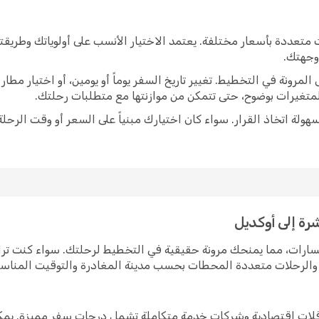
 متعددة بأسعار مختلفة. يعتمد الاختيار الأنسب على أولوياتك وطريق
 وجهتك.
رونة في التخطيط. تغيير تاريخ السفر يوماً أو يومين، أو اختيار مط
متغيرات بوضوح، حتى تتمكن من موازنتها مع متطلبات رحلتك.
ولة اتخاذ القرار. سواء كان اختيارك مبنياً على السعر أو وقت الرحلة
رة إلى أوكديل
مسارات، مما يمنحك مرونة حقيقية في التخطيط لرحلتك. سواء كنت ت
رة والرحلات متعددة المحطات بحسب مدينة المغادرة والتوقيت المناس
ناقلات اقتصادية وشركات خدمة متكاملة تشمل درجات سفر مميزة. يمك