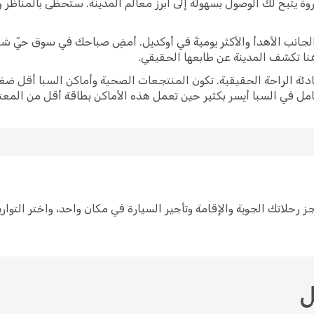
وة يتيح لك الوصول بسهولة إلى أبرز معالم المدينة. ستحظى بالمناظر
برز الجانب الأهدأ والأكثر يوميةً في أوكديل. أمضِ صباحك في سوق حيّ 
 هنا تكشف المدينة عن طابعها الحقيقي.
ادئة الراحة الحقيقية. تكون المنتجعات الصحية وأماكن السبا أقل ضغط
امل في السبا أيسر بكثير حين تعمل هذه الأماكن بطاقة أقل من المعتا
ط لرحلة إلى أوكديل سهل مع Opodo. احجز رحلاتك الجوية والإقامة وتأجير السيارة في مكان واح
ل