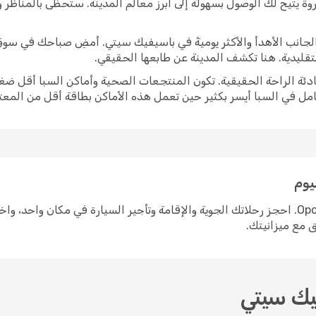
وة يتيح لك الوصول بسهولة إلى أبرز معالم المدينة. ستحظى بالمناظر
برز الجانب الأهدأ والأكثر يوميةً في باسيفيك سيتي. أمضِ صباحك في س
لتقليدية. هنا تكشف المدينة عن طابعها الحقيقي.
ادئة الراحة الحقيقية. تكون المنتجعات الصحية وأماكن السبا أقل ضغط
امل في السبا أيسر بكثير حين تعمل هذه الأماكن بطاقة أقل من المعتا
يوم
التخطيط لرحلة إلى باسيفيك سيتي سهل مع Opodo. احجز رحلاتك الجوية والإقامة وتأجير السيارة في
ق مع ميزانيتك.
يك سيتي