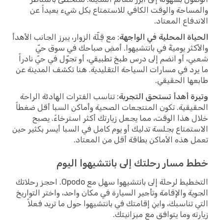
والمساحة والوقت الكافي للاستمتاع بكل شيء بعيداً عن
الاندفاع المعتاد.
الحياة المحلية في الواجهة
: مع قِلّة الزوار، يبرز الجانب الأهدأ
والأكثر يوميةً في بانتشيهوا. أمضِ صباحك في سوق حيّ
شعبي، أو انضم إلى درس طبخ تطبيقي، أو تجوّل في حيّ نادراً
ما يرد في مسارات السياحة التقليدية. هنا تكشف المدينة عن
طابعها الحقيقي.
وتيرة أهدأ تستحق التجربة
: تناسب الفترات الهادئة الراحة
الحقيقية. تكون المنتجعات الصحية وأماكن السبا أقل ضغطاً
خلال هذا الوقت، مما يجعل زيارتك أكثر استرخاءً. يصبح
الاستمتاع بجلسة تدليك أو يوم كامل في السبا أيسر بكثير حين
تعمل هذه الأماكن بطاقة أقل من المعتاد.
خطط مسار رحلتك إلى بانتشيهوا اليوم
التخطيط لرحلة إلى بانتشيهوا سهل مع Opodo. احجز رحلاتك
الجوية والإقامة وتأجير السيارة في مكان واحد، واختر التواريخ
التي تناسبك، وابنِ إقامتك في بانتشيهوا حول ما تريد فعلاً
زيارته وما يتوافق مع ميزانيتك.