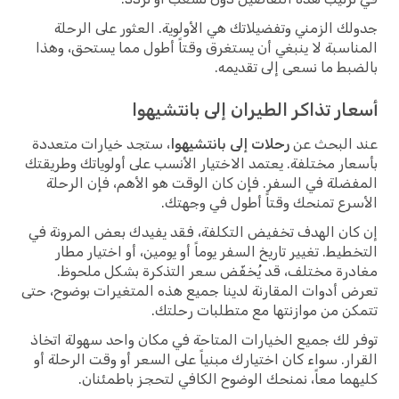
جدولك الزمني وتفضيلاتك هي الأولوية. العثور على الرحلة
المناسبة لا ينبغي أن يستغرق وقتاً أطول مما يستحق، وهذا
بالضبط ما نسعى إلى تقديمه.
أسعار تذاكر الطيران إلى بانتشيهوا
عند البحث عن
رحلات إلى بانتشيهوا
، ستجد خيارات متعددة
بأسعار مختلفة. يعتمد الاختيار الأنسب على أولوياتك وطريقتك
المفضلة في السفر. فإن كان الوقت هو الأهم، فإن الرحلة
الأسرع تمنحك وقتاً أطول في وجهتك.
إن كان الهدف تخفيض التكلفة، فقد يفيدك بعض المرونة في
التخطيط. تغيير تاريخ السفر يوماً أو يومين، أو اختيار مطار
مغادرة مختلف، قد يُخفّض سعر التذكرة بشكل ملحوظ.
تعرض أدوات المقارنة لدينا جميع هذه المتغيرات بوضوح، حتى
تتمكن من موازنتها مع متطلبات رحلتك.
توفر لك جميع الخيارات المتاحة في مكان واحد سهولة اتخاذ
القرار. سواء كان اختيارك مبنياً على السعر أو وقت الرحلة أو
كليهما معاً، نمنحك الوضوح الكافي لتحجز باطمئنان.