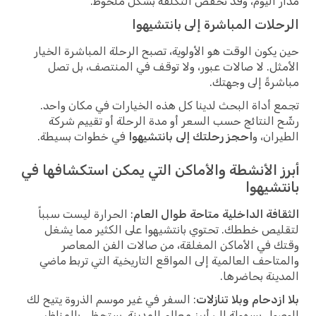
مدار اليوم، وقد تخفض التكلفة بشكل ملحوظ.
الرحلات المباشرة إلى بانتشيهوا
حين يكون الوقت هو الأولوية، تصبح الرحلة المباشرة الخيار
الأمثل. لا صالات عبور، ولا توقف في المنتصف، بل تصل
مباشرةً إلى وجهتك.
تجمع أداة البحث لدينا كل هذه الخيارات في مكان واحد.
رشّح النتائج حسب السعر أو مدة الرحلة أو تقييم شركة
الطيران، و
احجز رحلتك إلى بانتشيهوا
في خطوات بسيطة.
أبرز الأنشطة والأماكن التي يمكن استكشافها في
بانتشيهوا
الثقافة الداخلية متاحة طوال العام
: الحرارة ليست سبباً
لتقليص خططك. تحتوي بانتشيهوا على الكثير مما يشغل
وقتك في الأماكن المغلقة، من صالات الفن المعاصر
والمتاحف العالمية إلى المواقع التاريخية التي تربط ماضي
المدينة بحاضرها.
بلا ازدحام وبلا تنازلات
: السفر في غير موسم الذروة يتيح لك
الوصول بسهولة إلى أبرز معالم المدينة. ستحظى بالمناظر