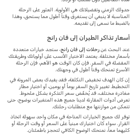
جدولك الزمني وتفضيلاتك هي الأولوية. العثور على الرحلة
المناسبة لا ينبغي أن يستغرق وقتاً أطول مما يستحق، وهذا
بالضبط ما نسعى إلى تقديمه.
أسعار تذاكر الطيران إلى فان رانج
عند البحث عن
رحلات إلى فان رانج
، ستجد خيارات متعددة
بأسعار مختلفة. يعتمد الاختيار الأنسب على أولوياتك وطريقتك
المفضلة في السفر. فإن كان الوقت هو الأهم، فإن الرحلة
الأسرع تمنحك وقتاً أطول في وجهتك.
إن كان الهدف تخفيض التكلفة، فقد يفيدك بعض المرونة في
التخطيط. تغيير تاريخ السفر يوماً أو يومين، أو اختيار مطار
مغادرة مختلف، قد يُخفّض سعر التذكرة بشكل ملحوظ.
تعرض أدوات المقارنة لدينا جميع هذه المتغيرات بوضوح، حتى
تتمكن من موازنتها مع متطلبات رحلتك.
توفر لك جميع الخيارات المتاحة في مكان واحد سهولة اتخاذ
القرار. سواء كان اختيارك مبنياً على السعر أو وقت الرحلة أو
كليهما معاً، نمنحك الوضوح الكافي لتحجز باطمئنان.