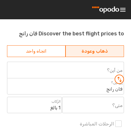
Discover the best flight prices to فان رانج
ذهاب وعودة
اتجاه واحد
من أين؟
إلى أين؟
فان رانج
الرُكاب
متى؟
1 بالغ
الرحلات المباشرة