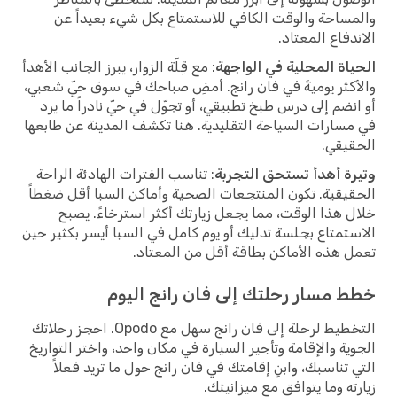
والمساحة والوقت الكافي للاستمتاع بكل شيء بعيداً عن
الاندفاع المعتاد.
الحياة المحلية في الواجهة
: مع قِلّة الزوار، يبرز الجانب الأهدأ
والأكثر يوميةً في فان رانج. أمضِ صباحك في سوق حيّ شعبي،
أو انضم إلى درس طبخ تطبيقي، أو تجوّل في حيّ نادراً ما يرد
في مسارات السياحة التقليدية. هنا تكشف المدينة عن طابعها
الحقيقي.
وتيرة أهدأ تستحق التجربة
: تناسب الفترات الهادئة الراحة
الحقيقية. تكون المنتجعات الصحية وأماكن السبا أقل ضغطاً
خلال هذا الوقت، مما يجعل زيارتك أكثر استرخاءً. يصبح
الاستمتاع بجلسة تدليك أو يوم كامل في السبا أيسر بكثير حين
تعمل هذه الأماكن بطاقة أقل من المعتاد.
خطط مسار رحلتك إلى فان رانج اليوم
التخطيط لرحلة إلى فان رانج سهل مع Opodo. احجز رحلاتك
الجوية والإقامة وتأجير السيارة في مكان واحد، واختر التواريخ
التي تناسبك، وابنِ إقامتك في فان رانج حول ما تريد فعلاً
زيارته وما يتوافق مع ميزانيتك.