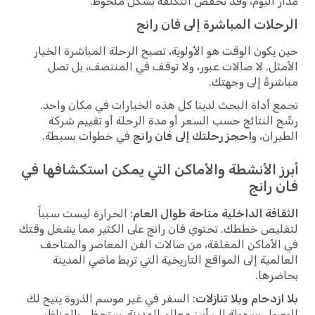
مدار اليوم، وقد تخفض التكلفة بشكل ملحوظ.
الرحلات المباشرة إلى فان رانج
حين يكون الوقت هو الأولوية، تصبح الرحلة المباشرة الخيار
الأمثل. لا صالات عبور، ولا توقف في المنتصف، بل تصل
مباشرةً إلى وجهتك.
تجمع أداة البحث لدينا كل هذه الخيارات في مكان واحد.
رشّح النتائج حسب السعر أو مدة الرحلة أو تقييم شركة
الطيران، و
احجز رحلتك إلى فان رانج
في خطوات بسيطة.
أبرز الأنشطة والأماكن التي يمكن استكشافها في
فان رانج
الثقافة الداخلية متاحة طوال العام
: الحرارة ليست سبباً
لتقليص خططك. تحتوي فان رانج على الكثير مما يشغل وقتك
في الأماكن المغلقة، من صالات الفن المعاصر والمتاحف
العالمية إلى المواقع التاريخية التي تربط ماضي المدينة
بحاضرها.
بلا ازدحام وبلا تنازلات
: السفر في غير موسم الذروة يتيح لك
الوصول بسهولة إلى أبرز معالم المدينة. ستحظى بالمناظر