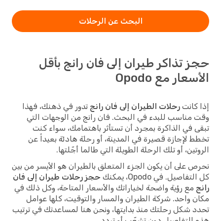
البحث عن الرحلات
حجز تذاكر طيران إلى فان رانج بأقل
الأسعار مع Opodo
إذا كانت
رحلات الطيران إلى فان رانج
تدور في ذهنك، فهذا
وقت مناسب للبدء في البحث. فان رانج من الوجهات التي
تبقى في الذاكرة بمجرد أن تستأثر باهتمامك، سواء كنت
تخطط لإجازة قصيرة في المدينة، أو رحلة هادئة بعيداً عن
الروتين، أو تلك الرحلة الطويلة التي طالما أجّلتها.
نحرص على أن يكون الجزء المتعلق بالطيران هو الأيسر من بين
كل التفاصيل. في Opodo، يمكنك
حجز رحلات طيران إلى فان
رانج
مع رؤية واضحة لخياراتك والأسعار المتاحة، وكل ذلك في
مكان واحد. شركة الطيران والمسار والتوقيت، كلها عوامل
تحدد شكل رحلتك منذ بدايتها، ونحن هنا لمساعدتك في ترتيب
هذه التفاصيل دون تشعّب أو تردد.