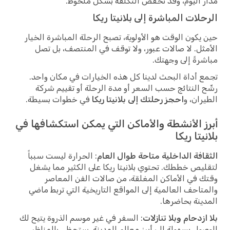
مدار اليوم، وقد تخفض التكلفة بشكل ملحوظ.
الرحلات المباشرة إلى بلانيتا ريكا
حين يكون الوقت هو الأولوية، تصبح الرحلة المباشرة الخيار
الأمثل. لا صالات عبور، ولا توقف في المنتصف، بل تصل
مباشرةً إلى وجهتك.
تجمع أداة البحث لدينا كل هذه الخيارات في مكان واحد.
رشّح النتائج حسب السعر أو مدة الرحلة أو تقييم شركة
الطيران، و
احجز رحلتك إلى بلانيتا ريكا
في خطوات بسيطة.
أبرز الأنشطة والأماكن التي يمكن استكشافها في
بلانيتا ريكا
الثقافة الداخلية متاحة طوال العام
: الحرارة ليست سبباً
لتقليص خططك. تحتوي بلانيتا ريكا على الكثير مما يشغل
وقتك في الأماكن المغلقة، من صالات الفن المعاصر
والمتاحف العالمية إلى المواقع التاريخية التي تربط ماضي
المدينة بحاضرها.
بلا ازدحام وبلا تنازلات
: السفر في غير موسم الذروة يتيح لك
الوصول بسهولة إلى أبرز معالم المدينة. ستحظى بالمناظر