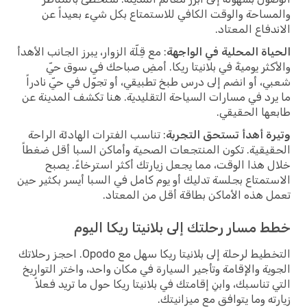
والمساحة والوقت الكافي للاستمتاع بكل شيء بعيداً عن
الاندفاع المعتاد.
الحياة المحلية في الواجهة
: مع قِلّة الزوار، يبرز الجانب الأهدأ
والأكثر يوميةً في بلانيتا ريكا. أمضِ صباحك في سوق حيّ
شعبي، أو انضم إلى درس طبخ تطبيقي، أو تجوّل في حيّ نادراً
ما يرد في مسارات السياحة التقليدية. هنا تكشف المدينة عن
طابعها الحقيقي.
وتيرة أهدأ تستحق التجربة
: تناسب الفترات الهادئة الراحة
الحقيقية. تكون المنتجعات الصحية وأماكن السبا أقل ضغطاً
خلال هذا الوقت، مما يجعل زيارتك أكثر استرخاءً. يصبح
الاستمتاع بجلسة تدليك أو يوم كامل في السبا أيسر بكثير حين
تعمل هذه الأماكن بطاقة أقل من المعتاد.
خطط مسار رحلتك إلى بلانيتا ريكا اليوم
التخطيط لرحلة إلى بلانيتا ريكا سهل مع Opodo. احجز رحلاتك
الجوية والإقامة وتأجير السيارة في مكان واحد، واختر التواريخ
التي تناسبك، وابنِ إقامتك في بلانيتا ريكا حول ما تريد فعلاً
زيارته وما يتوافق مع ميزانيتك.