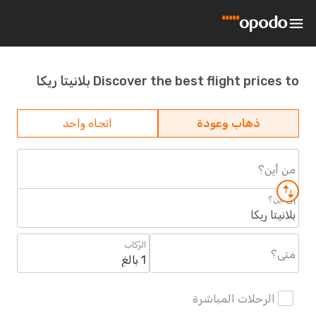
Discover the best flight prices to بلانيتا ريكا
ذهاب وعودة
اتجاه واحد
من أين؟
إلى أين؟
بلانيتا ريكا
الرُكاب
متى؟
1 بالغ
الرحلات المباشرة