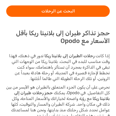
البحث عن الرحلات
حجز تذاكر طيران إلى بلانيتا ريكا بأقل
الأسعار مع Opodo
إذا كانت
رحلات الطيران إلى بلانيتا ريكا
تدور في ذهنك، فهذا
وقت مناسب للبدء في البحث. بلانيتا ريكا من الوجهات التي
تبقى في الذاكرة بمجرد أن تستأثر باهتمامك، سواء كنت
تخطط لإجازة قصيرة في المدينة، أو رحلة هادئة بعيداً عن
الروتين، أو تلك الرحلة الطويلة التي طالما أجّلتها.
نحرص على أن يكون الجزء المتعلق بالطيران هو الأيسر من بين
كل التفاصيل. في Opodo، يمكنك
حجز رحلات طيران إلى
بلانيتا ريكا
مع رؤية واضحة لخياراتك والأسعار المتاحة، وكل
ذلك في مكان واحد. شركة الطيران والمسار والتوقيت، كلها
عوامل تحدد شكل رحلتك منذ بدايتها، ونحن هنا لمساعدتك
في ترتيب هذه التفاصيل دون تشعّب أو تردد.