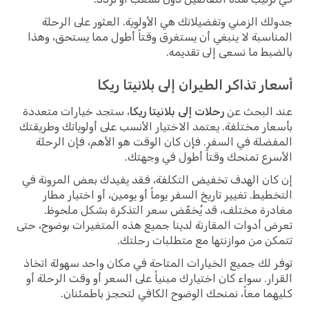
جدولك الزمني وتفضيلاتك هي الأولوية. العثور على الرحلة
المناسبة لا ينبغي أن يستغرق وقتاً أطول مما يستحق، وهذا
بالضبط ما نسعى إلى تقديمه.
أسعار تذاكر الطيران إلى بلانيتا ريكا
عند البحث عن
رحلات إلى بلانيتا ريكا
، ستجد خيارات متعددة
بأسعار مختلفة. يعتمد الاختيار الأنسب على أولوياتك وطريقتك
المفضلة في السفر. فإن كان الوقت هو الأهم، فإن الرحلة
الأسرع تمنحك وقتاً أطول في وجهتك.
إن كان الهدف تخفيض التكلفة، فقد يفيدك بعض المرونة في
التخطيط. تغيير تاريخ السفر يوماً أو يومين، أو اختيار مطار
مغادرة مختلف، قد يُخفّض سعر التذكرة بشكل ملحوظ.
تعرض أدوات المقارنة لدينا جميع هذه المتغيرات بوضوح، حتى
تتمكن من موازنتها مع متطلبات رحلتك.
توفر لك جميع الخيارات المتاحة في مكان واحد سهولة اتخاذ
القرار. سواء كان اختيارك مبنياً على السعر أو وقت الرحلة أو
كليهما معاً، نمنحك الوضوح الكافي لتحجز باطمئنان.