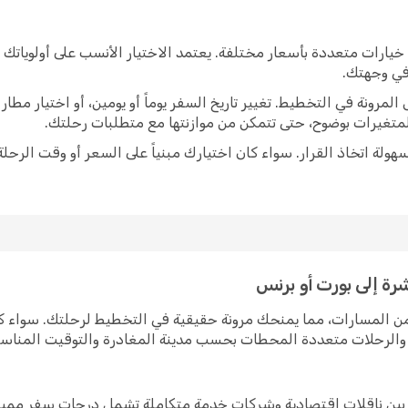
خيارات متعددة بأسعار مختلفة. يعتمد الاختيار الأنسب على أولوياتك
 في وجهتك.
رونة في التخطيط. تغيير تاريخ السفر يوماً أو يومين، أو اختيار مط
متغيرات بوضوح، حتى تتمكن من موازنتها مع متطلبات رحلتك.
ولة اتخاذ القرار. سواء كان اختيارك مبنياً على السعر أو وقت الرحلة
رة إلى بورت أو برنس
 من المسارات، مما يمنحك مرونة حقيقية في التخطيط لرحلتك. سواء
رة والرحلات متعددة المحطات بحسب مدينة المغادرة والتوقيت المناس
س بين ناقلات اقتصادية وشركات خدمة متكاملة تشمل درجات سفر مميز