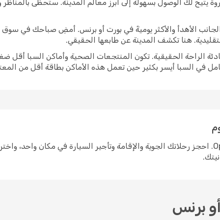
وة يتيح لك الوصول بسهولة إلى أبرز معالم المدينة. ستحظى بالمناظر
برز الجانب الأهدأ والأكثر يوميةً في بورت أو برنس. أمضِ صباحك في سو
لتقليدية. هنا تكشف المدينة عن طابعها الحقيقي.
ادئة الراحة الحقيقية. تكون المنتجعات الصحية وأماكن السبا أقل ضغط
امل في السبا أيسر بكثير حين تعمل هذه الأماكن بطاقة أقل من المعتا
م
التخطيط لرحلة إلى بورت أو برنس سهل مع Opodo. احجز رحلاتك الجوية والإقامة وتأجير السيارة في 
نيتك.
أو برنس